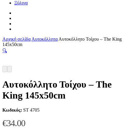
Ξύλινα
facebook
pinterest
instagram
tiktok
Αρχική σελίδα
Αυτοκόλλητα
Αυτοκόλλητο Τοίχου – The King
145x50cm
🔍
Αυτοκόλλητο Τοίχου – The
King 145x50cm
Κωδικός:
ST 4705
€
34.00