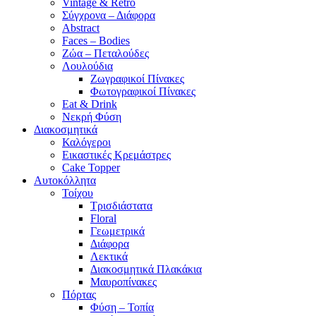
Vintage & Retro
Σύγχρονα – Διάφορα
Abstract
Faces – Bodies
Ζώα – Πεταλούδες
Λουλούδια
Ζωγραφικοί Πίνακες
Φωτογραφικοί Πίνακες
Eat & Drink
Νεκρή Φύση
Διακοσμητικά
Καλόγεροι
Εικαστικές Κρεμάστρες
Cake Topper
Αυτοκόλλητα
Τοίχου
Τρισδιάστατα
Floral
Γεωμετρικά
Διάφορα
Λεκτικά
Διακοσμητικά Πλακάκια
Μαυροπίνακες
Πόρτας
Φύση – Τοπία