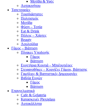
Μοτίβα & Υφές
Αυτοκινήτου
Ταπετσαρίες
Τρισδιάστατες
Πολιτισμός
Μοτίβα
Φύση – Τοπία
Eat & Drink
Πόλεις – Χάρτες
Beauty
Λουλούδια
Γάμος – Βάπτιση
Πίνακες Υποδοχής
Γάμος
Βάπτιση
Ευχετήρια Κουτιά – Μπιζουτιέρες
Στεφανοθήκες – Κορνίζες Γάμου, Βάπτισης
Γαμήλιες & Βαπτιστικές Δημιουργίες
Βιβλία Ευχών
Γάμος
Βάπτιση
Επαγγελματικά
Cafe & Gelateria
Κατασκευές Plexiglass
Αυτοκόλλητα