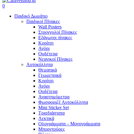
search
account
0
Menu
Παιδικό Δωμάτιο
Παιδικοί Πίνακες
Wall Posters
Στρογγυλοί Πίνακες
Εξάγωνοι πίνακες
Κορίτσι
Αγόρι
Ουδέτερα
Νεανικοί Πίνακες
Αυτοκόλλητα
Θεματικά
Γεωμετρικά
Κορίτσι
Αγόρι
Ουδέτερα
Αναστημόμετρα
Φωσφοριζέ Αυτοκόλλητα
Mini Sticker Set
Tρισδιάστατα
Λεκτικά
Ολογράμματα – Μονογράμματα
Μπορντούρες