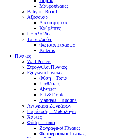
Πόρτας
Μαυροπίνακες
Baby on Board
Αξεσουάρ
Διακοσμητικά
Καθρέπτες
Πεταλούδες
Ταπετσαρίες
Φωτοταπετσαρίες
Patterns
Πίνακες
Wall Posters
Στρογγυλοί Πίνακες
Εξάγωνοι Πίνακες
Φύση – Τοπία
Συνθέσεις
Abstract
Eat & Drink
Mandala – Buddha
Αντίγραφα Ζωγράφων
Παράδοση – Μυθολογία
Χάρτες
Φύση – Τοπία
Ζωγραφικοί Πίνακες
Φωτογραφικοί Πίνακες