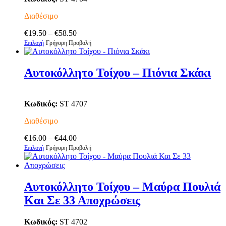
Διαθέσιμο
Price
€
19.50
–
€
58.50
Αυτό
range:
Επιλογή
Γρήγορη Προβολή
το
€19.50
προϊόν
through
έχει
€58.50
Αυτοκόλλητο Τοίχου – Πιόνια Σκάκι
πολλαπλές
παραλλαγές.
Οι
Κωδικός:
ST 4707
επιλογές
μπορούν
Διαθέσιμο
να
επιλεγούν
Price
€
16.00
–
€
44.00
στη
Αυτό
range:
Επιλογή
Γρήγορη Προβολή
σελίδα
το
€16.00
του
προϊόν
through
προϊόντος
έχει
€44.00
πολλαπλές
Αυτοκόλλητο Τοίχου – Μαύρα Πουλιά
παραλλαγές.
Και Σε 33 Αποχρώσεις
Οι
επιλογές
μπορούν
Κωδικός:
ST 4702