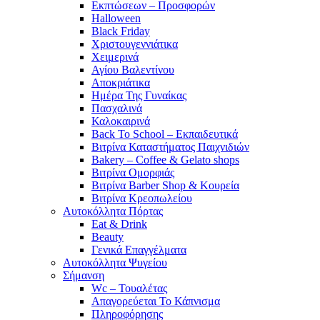
Εκπτώσεων – Προσφορών
Halloween
Black Friday
Χριστουγεννιάτικα
Χειμερινά
Αγίου Βαλεντίνου
Αποκριάτικα
Ημέρα Της Γυναίκας
Πασχαλινά
Καλοκαιρινά
Back To School – Εκπαιδευτικά
Βιτρίνα Καταστήματος Παιχνιδιών
Bakery – Coffee & Gelato shops
Βιτρίνα Ομορφιάς
Βιτρίνα Barber Shop & Κουρεία
Βιτρίνα Κρεοπωλείου
Αυτοκόλλητα Πόρτας
Eat & Drink
Beauty
Γενικά Επαγγέλματα
Αυτοκόλλητα Ψυγείου
Σήμανση
Wc – Τουαλέτας
Απαγορεύεται Το Κάπνισμα
Πληροφόρησης