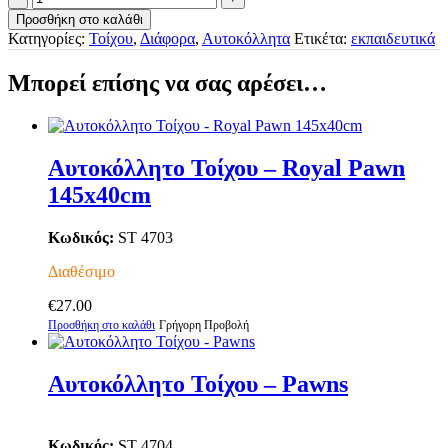
Τοίχου
Προσθήκη στο καλάθι
-
Κατηγορίες:
Τοίχου
,
Διάφορα
,
Αυτοκόλλητα
Ετικέτα:
εκπαιδευτικά
The
King
Μπορεί επίσης να σας αρέσει…
145x50cm
ποσότητα
Αυτοκόλλητο Τοίχου – Royal Pawn
145x40cm
Κωδικός:
ST 4703
Διαθέσιμο
€
27.00
Προσθήκη στο καλάθι
Γρήγορη Προβολή
Αυτοκόλλητο Τοίχου – Pawns
Κωδικός:
ST 4704