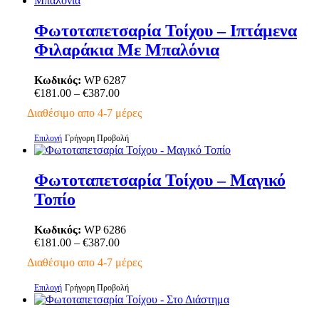
έχει
πολλαπλές
Φωτοταπετσαρία Τοίχου – Ιπτάμενα
παραλλαγές.
Φιλαράκια Με Μπαλόνια
Οι
επιλογές
μπορούν
Κωδικός:
WP 6287
να
Price
€
181.00
–
€
387.00
επιλεγούν
range:
Διαθέσιμο απο 4-7 μέρες
στη
€181.00
σελίδα
through
Αυτό
Επιλογή
Γρήγορη Προβολή
του
€387.00
το
προϊόντος
προϊόν
έχει
Φωτοταπετσαρία Τοίχου – Μαγικό
πολλαπλές
Τοπίο
παραλλαγές.
Οι
επιλογές
Κωδικός:
WP 6286
μπορούν
Price
€
181.00
–
€
387.00
να
range:
Διαθέσιμο απο 4-7 μέρες
επιλεγούν
€181.00
στη
through
Αυτό
Επιλογή
Γρήγορη Προβολή
σελίδα
€387.00
το
του
προϊόν
προϊόντος