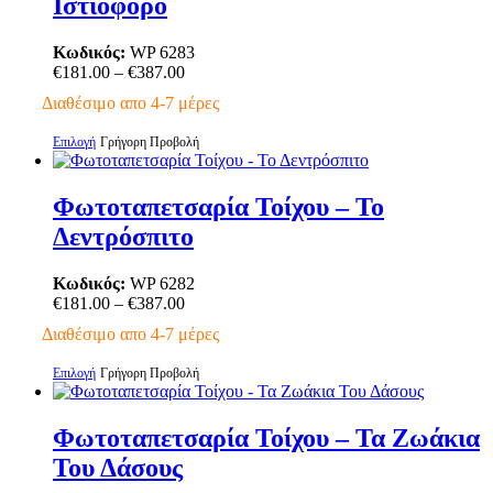
Ιστιοφόρο
παραλλαγές.
Οι
επιλογές
Κωδικός:
WP 6283
μπορούν
Price
€
181.00
–
€
387.00
να
range:
Διαθέσιμο απο 4-7 μέρες
επιλεγούν
€181.00
στη
through
Αυτό
Επιλογή
Γρήγορη Προβολή
σελίδα
€387.00
το
του
προϊόν
προϊόντος
έχει
Φωτοταπετσαρία Τοίχου – Το
πολλαπλές
Δεντρόσπιτο
παραλλαγές.
Οι
επιλογές
Κωδικός:
WP 6282
μπορούν
Price
€
181.00
–
€
387.00
να
range:
Διαθέσιμο απο 4-7 μέρες
επιλεγούν
€181.00
στη
through
Αυτό
Επιλογή
Γρήγορη Προβολή
σελίδα
€387.00
το
του
προϊόν
προϊόντος
έχει
Φωτοταπετσαρία Τοίχου – Τα Ζωάκια
πολλαπλές
Του Δάσους
παραλλαγές.
Οι