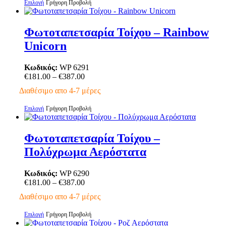
Αυτό
Επιλογή
Γρήγορη Προβολή
σελίδα
€387.00
το
του
προϊόν
προϊόντος
έχει
Φωτοταπετσαρία Τοίχου – Rainbow
πολλαπλές
Unicorn
παραλλαγές.
Οι
επιλογές
Κωδικός:
WP 6291
μπορούν
Price
€
181.00
–
€
387.00
να
range:
Διαθέσιμο απο 4-7 μέρες
επιλεγούν
€181.00
στη
through
Αυτό
Επιλογή
Γρήγορη Προβολή
σελίδα
€387.00
το
του
προϊόν
προϊόντος
έχει
Φωτοταπετσαρία Τοίχου –
πολλαπλές
Πολύχρωμα Αερόστατα
παραλλαγές.
Οι
επιλογές
Κωδικός:
WP 6290
μπορούν
Price
€
181.00
–
€
387.00
να
range:
Διαθέσιμο απο 4-7 μέρες
επιλεγούν
€181.00
στη
through
Αυτό
Επιλογή
Γρήγορη Προβολή
σελίδα
€387.00
το
του