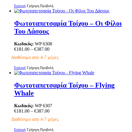
στη
through
Αυτό
Επιλογή
Γρήγορη Προβολή
σελίδα
€387.00
το
του
προϊόν
προϊόντος
έχει
Φωτοταπετσαρία Τοίχου – Οι Φίλοι
πολλαπλές
Του Δάσους
παραλλαγές.
Οι
επιλογές
Κωδικός:
WP 6308
μπορούν
Price
€
181.00
–
€
387.00
να
range:
Διαθέσιμο απο 4-7 μέρες
επιλεγούν
€181.00
στη
through
Αυτό
Επιλογή
Γρήγορη Προβολή
σελίδα
€387.00
το
του
προϊόν
προϊόντος
έχει
Φωτοταπετσαρία Τοίχου – Flying
πολλαπλές
Whale
παραλλαγές.
Οι
επιλογές
Κωδικός:
WP 6307
μπορούν
Price
€
181.00
–
€
387.00
να
range:
Διαθέσιμο απο 4-7 μέρες
επιλεγούν
€181.00
στη
through
Αυτό
Επιλογή
Γρήγορη Προβολή
σελίδα
€387.00