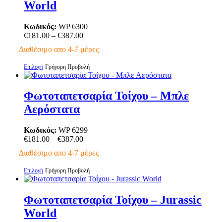
World
παραλλαγές.
Οι
επιλογές
Κωδικός:
WP 6300
μπορούν
Price
€
181.00
–
€
387.00
να
range:
Διαθέσιμο απο 4-7 μέρες
επιλεγούν
€181.00
στη
through
Αυτό
Επιλογή
Γρήγορη Προβολή
σελίδα
€387.00
το
του
προϊόν
προϊόντος
έχει
Φωτοταπετσαρία Τοίχου – Μπλε
πολλαπλές
Αερόστατα
παραλλαγές.
Οι
επιλογές
Κωδικός:
WP 6299
μπορούν
Price
€
181.00
–
€
387.00
να
range:
Διαθέσιμο απο 4-7 μέρες
επιλεγούν
€181.00
στη
through
Αυτό
Επιλογή
Γρήγορη Προβολή
σελίδα
€387.00
το
του
προϊόν
προϊόντος
έχει
Φωτοταπετσαρία Τοίχου – Jurassic
πολλαπλές
World
παραλλαγές.