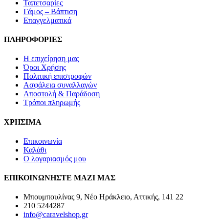
Ταπετσαρίες
Γάμος – Βάπτιση
Επαγγελματικά
ΠΛΗΡΟΦΟΡΙΕΣ
Η επιχείρηση μας
Όροι Χρήσης
Πολιτική επιστροφών
Ασφάλεια συναλλαγών
Αποστολή & Παράδοση
Τρόποι πληρωμής
ΧΡΗΣΙΜΑ
Επικοινωνία
Καλάθι
Ο λογαριασμός μου
ΕΠΙΚΟΙΝΩΝΗΣΤΕ ΜΑΖΙ ΜΑΣ
Μπουμπουλίνας 9, Νέο Ηράκλειο, Αττικής, 141 22
210 5244287
info@caravelshop.gr