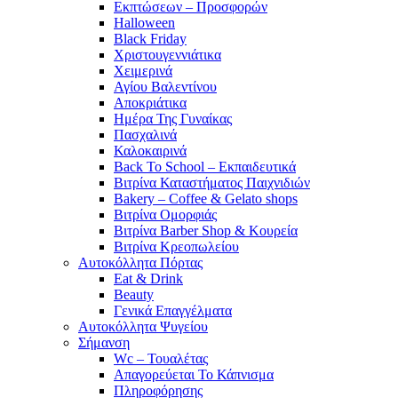
Εκπτώσεων – Προσφορών
Halloween
Black Friday
Χριστουγεννιάτικα
Χειμερινά
Αγίου Βαλεντίνου
Αποκριάτικα
Ημέρα Της Γυναίκας
Πασχαλινά
Καλοκαιρινά
Back To School – Εκπαιδευτικά
Βιτρίνα Καταστήματος Παιχνιδιών
Bakery – Coffee & Gelato shops
Βιτρίνα Ομορφιάς
Βιτρίνα Barber Shop & Κουρεία
Βιτρίνα Κρεοπωλείου
Αυτοκόλλητα Πόρτας
Eat & Drink
Beauty
Γενικά Επαγγέλματα
Αυτοκόλλητα Ψυγείου
Σήμανση
Wc – Τουαλέτας
Απαγορεύεται Το Κάπνισμα
Πληροφόρησης