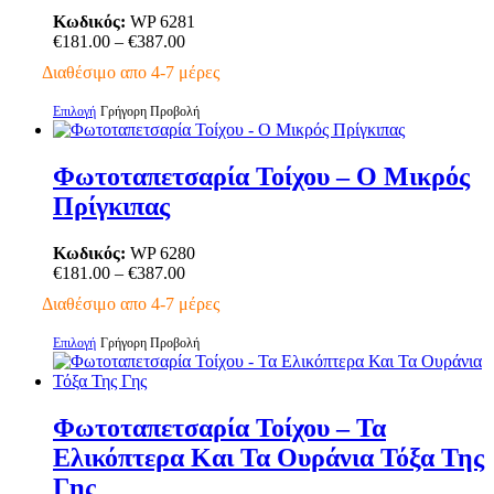
επιλογές
Κωδικός:
WP 6281
μπορούν
Price
€
181.00
–
€
387.00
να
range:
Διαθέσιμο απο 4-7 μέρες
επιλεγούν
€181.00
στη
through
Αυτό
Επιλογή
Γρήγορη Προβολή
σελίδα
€387.00
το
του
προϊόν
προϊόντος
έχει
Φωτοταπετσαρία Τοίχου – Ο Μικρός
πολλαπλές
Πρίγκιπας
παραλλαγές.
Οι
επιλογές
Κωδικός:
WP 6280
μπορούν
Price
€
181.00
–
€
387.00
να
range:
Διαθέσιμο απο 4-7 μέρες
επιλεγούν
€181.00
στη
through
Αυτό
Επιλογή
Γρήγορη Προβολή
σελίδα
€387.00
το
του
προϊόν
προϊόντος
έχει
πολλαπλές
Φωτοταπετσαρία Τοίχου – Τα
παραλλαγές.
Ελικόπτερα Και Τα Ουράνια Τόξα Της
Οι
επιλογές
Γης