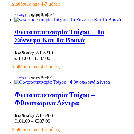
range:
Διαθέσιμο απο 4-7 μέρες
επιλεγούν
€181.00
στη
through
Αυτό
Επιλογή
Γρήγορη Προβολή
σελίδα
€387.00
το
του
προϊόν
προϊόντος
έχει
Φωτοταπετσαρία Τοίχου – Το
πολλαπλές
Σύννεφο Και Τα Βουνά
παραλλαγές.
Οι
επιλογές
Κωδικός:
WP 6310
μπορούν
Price
€
181.00
–
€
387.00
να
range:
Διαθέσιμο απο 4-7 μέρες
επιλεγούν
€181.00
στη
through
Αυτό
Επιλογή
Γρήγορη Προβολή
σελίδα
€387.00
το
του
προϊόν
προϊόντος
έχει
Φωτοταπετσαρία Τοίχου –
πολλαπλές
Φθινοπωρινά Δέντρα
παραλλαγές.
Οι
επιλογές
Κωδικός:
WP 6309
μπορούν
Price
€
181.00
–
€
387.00
να
range:
Διαθέσιμο απο 4-7 μέρες
επιλεγούν
€181.00