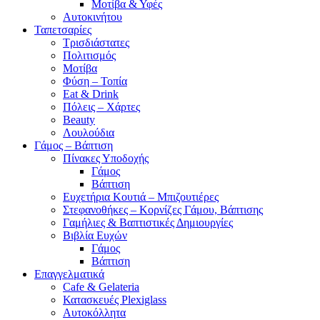
Μοτίβα & Υφές
Αυτοκινήτου
Ταπετσαρίες
Τρισδιάστατες
Πολιτισμός
Μοτίβα
Φύση – Τοπία
Eat & Drink
Πόλεις – Χάρτες
Beauty
Λουλούδια
Γάμος – Βάπτιση
Πίνακες Υποδοχής
Γάμος
Βάπτιση
Ευχετήρια Κουτιά – Μπιζουτιέρες
Στεφανοθήκες – Κορνίζες Γάμου, Βάπτισης
Γαμήλιες & Βαπτιστικές Δημιουργίες
Βιβλία Ευχών
Γάμος
Βάπτιση
Επαγγελματικά
Cafe & Gelateria
Κατασκευές Plexiglass
Αυτοκόλλητα