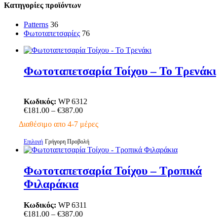
Κατηγορίες προϊόντων
Patterns
36
Φωτοταπετσαρίες
76
Φωτοταπετσαρία Τοίχου – Το Τρενάκι
Κωδικός:
WP 6312
Price
€
181.00
–
€
387.00
range:
Διαθέσιμο απο 4-7 μέρες
€181.00
through
Αυτό
Επιλογή
Γρήγορη Προβολή
€387.00
το
προϊόν
έχει
Φωτοταπετσαρία Τοίχου – Τροπικά
πολλαπλές
Φιλαράκια
παραλλαγές.
Οι
επιλογές
Κωδικός:
WP 6311
μπορούν
Price
€
181.00
–
€
387.00
να