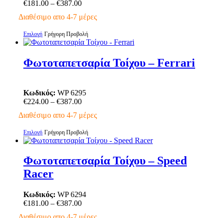
Price
€
181.00
–
€
387.00
μπορούν
range:
να
Διαθέσιμο απο 4-7 μέρες
€181.00
επιλεγούν
through
στη
Αυτό
Επιλογή
Γρήγορη Προβολή
€387.00
σελίδα
το
του
προϊόν
προϊόντος
έχει
Φωτοταπετσαρία Τοίχου – Ferrari
πολλαπλές
παραλλαγές.
Οι
Κωδικός:
WP 6295
επιλογές
Price
€
224.00
–
€
387.00
μπορούν
range:
να
Διαθέσιμο απο 4-7 μέρες
€224.00
επιλεγούν
through
στη
Αυτό
Επιλογή
Γρήγορη Προβολή
€387.00
σελίδα
το
του
προϊόν
προϊόντος
έχει
Φωτοταπετσαρία Τοίχου – Speed
πολλαπλές
Racer
παραλλαγές.
Οι
επιλογές
Κωδικός:
WP 6294
μπορούν
Price
€
181.00
–
€
387.00
να
range:
Διαθέσιμο απο 4-7 μέρες