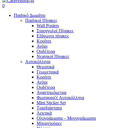
search
account
0
Menu
Παιδικό Δωμάτιο
Παιδικοί Πίνακες
Wall Posters
Στρογγυλοί Πίνακες
Εξάγωνοι πίνακες
Κορίτσι
Αγόρι
Ουδέτερα
Νεανικοί Πίνακες
Αυτοκόλλητα
Θεματικά
Γεωμετρικά
Κορίτσι
Αγόρι
Ουδέτερα
Αναστημόμετρα
Φωσφοριζέ Αυτοκόλλητα
Mini Sticker Set
Tρισδιάστατα
Λεκτικά
Ολογράμματα – Μονογράμματα
Μπορντούρες