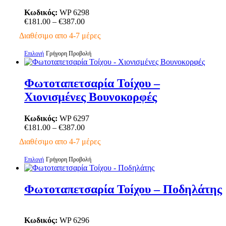
Οι
επιλογές
Κωδικός:
WP 6298
μπορούν
Price
€
181.00
–
€
387.00
να
range:
Διαθέσιμο απο 4-7 μέρες
επιλεγούν
€181.00
στη
through
Αυτό
Επιλογή
Γρήγορη Προβολή
σελίδα
€387.00
το
του
προϊόν
προϊόντος
έχει
Φωτοταπετσαρία Τοίχου –
πολλαπλές
Χιονισμένες Βουνοκορφές
παραλλαγές.
Οι
επιλογές
Κωδικός:
WP 6297
μπορούν
Price
€
181.00
–
€
387.00
να
range:
Διαθέσιμο απο 4-7 μέρες
επιλεγούν
€181.00
στη
through
Αυτό
Επιλογή
Γρήγορη Προβολή
σελίδα
€387.00
το
του
προϊόν
προϊόντος
έχει
Φωτοταπετσαρία Τοίχου – Ποδηλάτης
πολλαπλές
παραλλαγές.
Οι
Κωδικός:
WP 6296
επιλογές