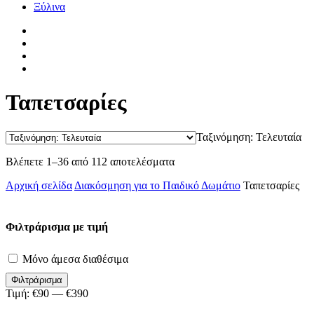
Ξύλινα
facebook
pinterest
instagram
tiktok
Ταπετσαρίες
Ταξινόμηση: Τελευταία
Sorted
Βλέπετε 1–36 από 112 αποτελέσματα
by
Αρχική σελίδα
Διακόσμηση για το Παιδικό Δωμάτιο
Ταπετσαρίες
latest
Φιλτράρισμα με τιμή
Μόνο άμεσα διαθέσιμα
Φιλτράρισμα
Τιμή:
€90
—
€390