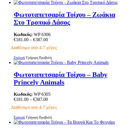
το
του
προϊόν
προϊόντος
έχει
Φωτοταπετσαρία Τοίχου – Ζωάκια
πολλαπλές
Στο Τροπικό Δάσος
παραλλαγές.
Οι
επιλογές
Κωδικός:
WP 6306
μπορούν
Price
€
181.00
–
€
387.00
να
range:
Διαθέσιμο απο 4-7 μέρες
επιλεγούν
€181.00
στη
through
Αυτό
Επιλογή
Γρήγορη Προβολή
σελίδα
€387.00
το
του
προϊόν
προϊόντος
έχει
Φωτοταπετσαρία Τοίχου – Baby
πολλαπλές
Princely Animals
παραλλαγές.
Οι
επιλογές
Κωδικός:
WP 6305
μπορούν
Price
€
181.00
–
€
387.00
να
range:
Διαθέσιμο απο 4-7 μέρες
επιλεγούν
€181.00
στη
through
Αυτό
Επιλογή
Γρήγορη Προβολή
σελίδα
€387.00
το
του
προϊόν