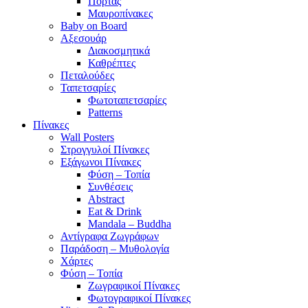
Πόρτας
Μαυροπίνακες
Baby on Board
Αξεσουάρ
Διακοσμητικά
Καθρέπτες
Πεταλούδες
Ταπετσαρίες
Φωτοταπετσαρίες
Patterns
Πίνακες
Wall Posters
Στρογγυλοί Πίνακες
Εξάγωνοι Πίνακες
Φύση – Τοπία
Συνθέσεις
Abstract
Eat & Drink
Mandala – Buddha
Αντίγραφα Ζωγράφων
Παράδοση – Μυθολογία
Χάρτες
Φύση – Τοπία
Ζωγραφικοί Πίνακες
Φωτογραφικοί Πίνακες