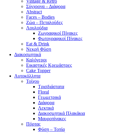
Vintage & Retro
Σύγχρονα – Διάφορα
Abstract
Faces – Bodies
Ζώα – Πεταλούδες
Λουλούδια
Ζωγραφικοί Πίνακες
Φωτογραφικοί Πίνακες
Eat & Drink
Νεκρή Φύση
Διακοσμητικά
Καλόγεροι
Εικαστικές Κρεμάστρες
Cake Topper
Αυτοκόλλητα
Τοίχου
Τρισδιάστατα
Floral
Γεωμετρικά
Διάφορα
Λεκτικά
Διακοσμητικά Πλακάκια
Μαυροπίνακες
Πόρτας
Φύση – Τοπία