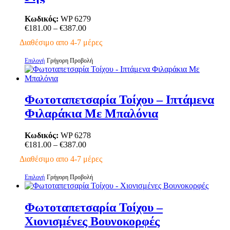
μπορούν
να
Κωδικός:
WP 6279
επιλεγούν
Price
€
181.00
–
€
387.00
στη
range:
σελίδα
Διαθέσιμο απο 4-7 μέρες
€181.00
του
through
προϊόντος
Αυτό
Επιλογή
Γρήγορη Προβολή
€387.00
το
προϊόν
έχει
πολλαπλές
Φωτοταπετσαρία Τοίχου – Ιπτάμενα
παραλλαγές.
Φιλαράκια Με Μπαλόνια
Οι
επιλογές
μπορούν
Κωδικός:
WP 6278
να
Price
€
181.00
–
€
387.00
επιλεγούν
range:
Διαθέσιμο απο 4-7 μέρες
στη
€181.00
σελίδα
through
Αυτό
Επιλογή
Γρήγορη Προβολή
του
€387.00
το
προϊόντος
προϊόν
έχει
Φωτοταπετσαρία Τοίχου –
πολλαπλές
Χιονισμένες Βουνοκορφές
παραλλαγές.