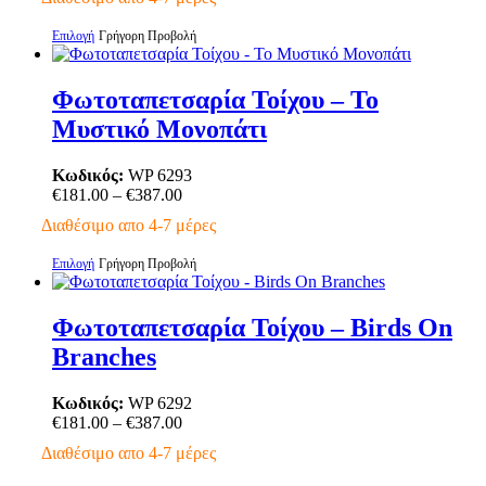
επιλεγούν
€181.00
στη
through
Αυτό
Επιλογή
Γρήγορη Προβολή
σελίδα
€387.00
το
του
προϊόν
προϊόντος
έχει
Φωτοταπετσαρία Τοίχου – Το
πολλαπλές
Μυστικό Μονοπάτι
παραλλαγές.
Οι
επιλογές
Κωδικός:
WP 6293
μπορούν
Price
€
181.00
–
€
387.00
να
range:
Διαθέσιμο απο 4-7 μέρες
επιλεγούν
€181.00
στη
through
Αυτό
Επιλογή
Γρήγορη Προβολή
σελίδα
€387.00
το
του
προϊόν
προϊόντος
έχει
Φωτοταπετσαρία Τοίχου – Birds On
πολλαπλές
Branches
παραλλαγές.
Οι
επιλογές
Κωδικός:
WP 6292
μπορούν
Price
€
181.00
–
€
387.00
να
range:
Διαθέσιμο απο 4-7 μέρες
επιλεγούν
€181.00
στη
through