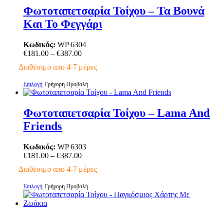
προϊόντος
έχει
Φωτοταπετσαρία Τοίχου – Τα Βουνά
πολλαπλές
Και Το Φεγγάρι
παραλλαγές.
Οι
επιλογές
Κωδικός:
WP 6304
μπορούν
Price
€
181.00
–
€
387.00
να
range:
Διαθέσιμο απο 4-7 μέρες
επιλεγούν
€181.00
στη
through
Αυτό
Επιλογή
Γρήγορη Προβολή
σελίδα
€387.00
το
του
προϊόν
προϊόντος
έχει
Φωτοταπετσαρία Τοίχου – Lama And
πολλαπλές
Friends
παραλλαγές.
Οι
επιλογές
Κωδικός:
WP 6303
μπορούν
Price
€
181.00
–
€
387.00
να
range:
Διαθέσιμο απο 4-7 μέρες
επιλεγούν
€181.00
στη
through
Αυτό
Επιλογή
Γρήγορη Προβολή
σελίδα
€387.00
το
του
προϊόν
προϊόντος
έχει