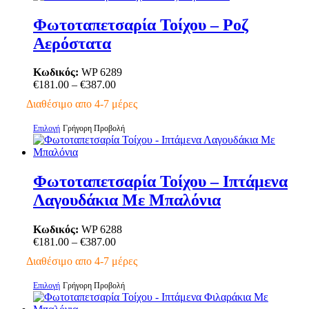
προϊόν
προϊόντος
έχει
Φωτοταπετσαρία Τοίχου – Ροζ
πολλαπλές
Αερόστατα
παραλλαγές.
Οι
επιλογές
Κωδικός:
WP 6289
μπορούν
Price
€
181.00
–
€
387.00
να
range:
Διαθέσιμο απο 4-7 μέρες
επιλεγούν
€181.00
στη
through
Αυτό
Επιλογή
Γρήγορη Προβολή
σελίδα
€387.00
το
του
προϊόν
προϊόντος
έχει
πολλαπλές
Φωτοταπετσαρία Τοίχου – Ιπτάμενα
παραλλαγές.
Λαγουδάκια Με Μπαλόνια
Οι
επιλογές
μπορούν
Κωδικός:
WP 6288
να
Price
€
181.00
–
€
387.00
επιλεγούν
range:
Διαθέσιμο απο 4-7 μέρες
στη
€181.00
σελίδα
through
Αυτό
Επιλογή
Γρήγορη Προβολή
του
€387.00
το
προϊόντος
προϊόν