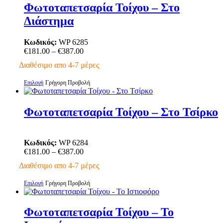
έχει
Φωτοταπετσαρία Τοίχου – Στο
πολλαπλές
Διάστημα
παραλλαγές.
Οι
επιλογές
Κωδικός:
WP 6285
μπορούν
Price
€
181.00
–
€
387.00
να
range:
Διαθέσιμο απο 4-7 μέρες
επιλεγούν
€181.00
στη
through
Αυτό
Επιλογή
Γρήγορη Προβολή
σελίδα
€387.00
το
του
προϊόν
προϊόντος
έχει
Φωτοταπετσαρία Τοίχου – Στο Τσίρκο
πολλαπλές
παραλλαγές.
Οι
Κωδικός:
WP 6284
επιλογές
Price
€
181.00
–
€
387.00
μπορούν
range:
να
Διαθέσιμο απο 4-7 μέρες
€181.00
επιλεγούν
through
στη
Αυτό
Επιλογή
Γρήγορη Προβολή
€387.00
σελίδα
το
του
προϊόν
προϊόντος
έχει
Φωτοταπετσαρία Τοίχου – Το
πολλαπλές