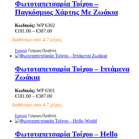
πολλαπλές
Φωτοταπετσαρία Τοίχου –
παραλλαγές.
Παγκόσμιος Χάρτης Με Ζωάκια
Οι
επιλογές
μπορούν
Κωδικός:
WP 6302
να
Price
€
181.00
–
€
387.00
επιλεγούν
range:
Διαθέσιμο απο 4-7 μέρες
στη
€181.00
σελίδα
through
Αυτό
Επιλογή
Γρήγορη Προβολή
του
€387.00
το
προϊόντος
προϊόν
έχει
Φωτοταπετσαρία Τοίχου – Ιπτάμενα
πολλαπλές
Ζωάκια
παραλλαγές.
Οι
επιλογές
Κωδικός:
WP 6301
μπορούν
Price
€
181.00
–
€
387.00
να
range:
Διαθέσιμο απο 4-7 μέρες
επιλεγούν
€181.00
στη
through
Αυτό
Επιλογή
Γρήγορη Προβολή
σελίδα
€387.00
το
του
προϊόν
προϊόντος
έχει
Φωτοταπετσαρία Τοίχου – Hello
πολλαπλές