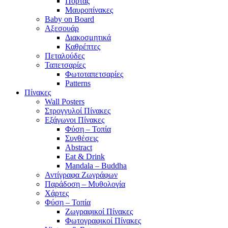
Πόρτας
Μαυροπίνακες
Baby on Board
Αξεσουάρ
Διακοσμητικά
Καθρέπτες
Πεταλούδες
Ταπετσαρίες
Φωτοταπετσαρίες
Patterns
Πίνακες
Wall Posters
Στρογγυλοί Πίνακες
Εξάγωνοι Πίνακες
Φύση – Τοπία
Συνθέσεις
Abstract
Eat & Drink
Mandala – Buddha
Αντίγραφα Ζωγράφων
Παράδοση – Μυθολογία
Χάρτες
Φύση – Τοπία
Ζωγραφικοί Πίνακες
Φωτογραφικοί Πίνακες