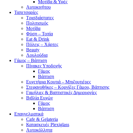
Μοτίβα & Υφές
Αυτοκινήτου
Ταπετσαρίες
Τρισδιάστατες
Πολιτισμός
Μοτίβα
Φύση – Τοπία
Eat & Drink
Πόλεις – Χάρτες
Beauty
Λουλούδια
Γάμος – Βάπτιση
Πίνακες Υποδοχής
Γάμος
Βάπτιση
Ευχετήρια Κουτιά – Μπιζουτιέρες
Στεφανοθήκες – Κορνίζες Γάμου, Βάπτισης
Γαμήλιες & Βαπτιστικές Δημιουργίες
Βιβλία Ευχών
Γάμος
Βάπτιση
Επαγγελματικά
Cafe & Gelateria
Κατασκευές Plexiglass
Αυτοκόλλητα