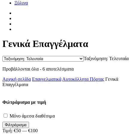
Ξύλινα
facebook
pinterest
instagram
tiktok
Γενικά Επαγγέλματα
Ταξινόμηση: Τελευταία
Sorted
Προβάλλονται όλα - 6 αποτελέσματα
by
Αρχική σελίδα
Επαγγελματικά
Αυτοκόλλητα Πόρτας
Γενικά
latest
Επαγγέλματα
Φιλτράρισμα με τιμή
Μόνο άμεσα διαθέσιμα
Φιλτράρισμα
Τιμή:
€50
—
€100