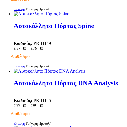
€57.00
through
Αυτό
Επιλογή
Γρήγορη Προβολή
€79.00
το
προϊόν
έχει
Αυτοκόλλητο Πόρτας Spine
πολλαπλές
παραλλαγές.
Οι
Κωδικός:
PR 11149
επιλογές
Price
€
57.00
–
€
79.00
μπορούν
range:
να
Διαθέσιμο
€57.00
επιλεγούν
through
στη
Αυτό
Επιλογή
Γρήγορη Προβολή
€79.00
σελίδα
το
του
προϊόν
προϊόντος
έχει
Αυτοκόλλητο Πόρτας DNA Analysis
πολλαπλές
παραλλαγές.
Οι
Κωδικός:
PR 11145
επιλογές
Price
€
57.00
–
€
89.00
μπορούν
range:
να
Διαθέσιμο
€57.00
επιλεγούν
through
στη
Αυτό
Επιλογή
Γρήγορη Προβολή
€89.00
σελίδα