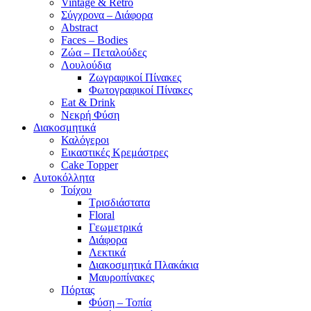
Vintage & Retro
Σύγχρονα – Διάφορα
Abstract
Faces – Bodies
Ζώα – Πεταλούδες
Λουλούδια
Ζωγραφικοί Πίνακες
Φωτογραφικοί Πίνακες
Eat & Drink
Νεκρή Φύση
Διακοσμητικά
Καλόγεροι
Εικαστικές Κρεμάστρες
Cake Topper
Αυτοκόλλητα
Τοίχου
Τρισδιάστατα
Floral
Γεωμετρικά
Διάφορα
Λεκτικά
Διακοσμητικά Πλακάκια
Μαυροπίνακες
Πόρτας
Φύση – Τοπία