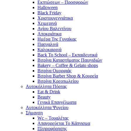
Εκπτώσεων – Προσφορών
Halloween
Black Friday
Χριστουγεννιάτικα
Χειμερινά
Αγίου Βαλεντίνου
Αποκριάτικα
Ημέρα Της Γυναίκας
Πασχαλινά
Καλοκαιρινά
Back To School – Εκπαιδευτικά
Βιτρίνα Καταστήματος Παιχνιδιών
Bakery – Coffee & Gelato shops
Βιτρίνα Ομορφιάς
Βιτρίνα Barber Shop & Κουρεία
Βιτρίνα Κρεοπωλείου
Αυτοκόλλητα Πόρτας
Eat & Drink
Beauty
Γενικά Επαγγέλματα
Αυτοκόλλητα Ψυγείου
Σήμανση
Wc – Τουαλέτας
Απαγορεύεται Το Κάπνισμα
Πληροφόρησης