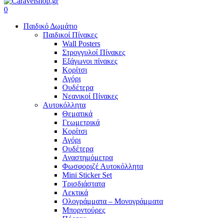
search
account
0
Menu
Παιδικό Δωμάτιο
Παιδικοί Πίνακες
Wall Posters
Στρογγυλοί Πίνακες
Εξάγωνοι πίνακες
Κορίτσι
Αγόρι
Ουδέτερα
Νεανικοί Πίνακες
Αυτοκόλλητα
Θεματικά
Γεωμετρικά
Κορίτσι
Αγόρι
Ουδέτερα
Αναστημόμετρα
Φωσφοριζέ Αυτοκόλλητα
Mini Sticker Set
Tρισδιάστατα
Λεκτικά
Ολογράμματα – Μονογράμματα
Μπορντούρες