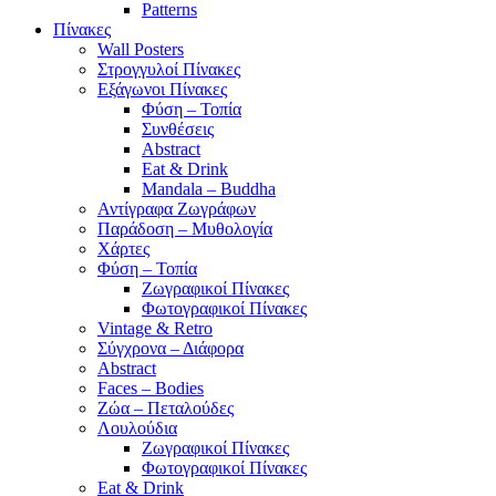
Patterns
Πίνακες
Wall Posters
Στρογγυλοί Πίνακες
Εξάγωνοι Πίνακες
Φύση – Τοπία
Συνθέσεις
Abstract
Eat & Drink
Mandala – Buddha
Αντίγραφα Ζωγράφων
Παράδοση – Μυθολογία
Χάρτες
Φύση – Τοπία
Ζωγραφικοί Πίνακες
Φωτογραφικοί Πίνακες
Vintage & Retro
Σύγχρονα – Διάφορα
Abstract
Faces – Bodies
Ζώα – Πεταλούδες
Λουλούδια
Ζωγραφικοί Πίνακες
Φωτογραφικοί Πίνακες
Eat & Drink