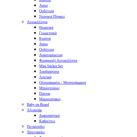
Κορίτσι
Αγόρι
Ουδέτερα
Νεανικοί Πίνακες
Αυτοκόλλητα
Θεματικά
Γεωμετρικά
Κορίτσι
Αγόρι
Ουδέτερα
Αναστημόμετρα
Φωσφοριζέ Αυτοκόλλητα
Mini Sticker Set
Tρισδιάστατα
Λεκτικά
Ολογράμματα – Μονογράμματα
Μπορντούρες
Πόρτας
Μαυροπίνακες
Baby on Board
Αξεσουάρ
Διακοσμητικά
Καθρέπτες
Πεταλούδες
Ταπετσαρίες