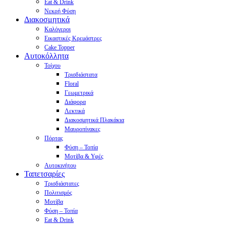
Eat & Drink
Νεκρή Φύση
Διακοσμητικά
Καλόγεροι
Εικαστικές Κρεμάστρες
Cake Topper
Αυτοκόλλητα
Τοίχου
Τρισδιάστατα
Floral
Γεωμετρικά
Διάφορα
Λεκτικά
Διακοσμητικά Πλακάκια
Μαυροπίνακες
Πόρτας
Φύση – Τοπία
Μοτίβα & Υφές
Αυτοκινήτου
Ταπετσαρίες
Τρισδιάστατες
Πολιτισμός
Μοτίβα
Φύση – Τοπία
Eat & Drink