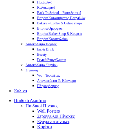
Πασχαλινά
Καλοκαιρινά
Back To School – Εκπαιδευτικά
Βιτρίνα Καταστήματος Παιχνιδιών
Bakery – Coffee & Gelato shops
Βιτρίνα Ομορφιάς
Βιτρίνα Barber Shop & Κουρεία
Βιτρίνα Κρεοπωλείου
Αυτοκόλλητα Πόρτας
Eat & Drink
Beauty
Γενικά Επαγγέλματα
Αυτοκόλλητα Ψυγείου
Σήμανση
Wc – Τουαλέτας
Απαγορεύεται Το Κάπνισμα
Πληροφόρησης
Ξύλινα
Παιδικό Δωμάτιο
Παιδικοί Πίνακες
Wall Posters
Στρογγυλοί Πίνακες
Εξάγωνοι πίνακες
Κορίτσι