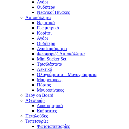
Αγόρι
Ουδέτερα
Νεανικοί Πίνακες
Αυτοκόλλητα
Θεματικά
Γεωμετρικά
Κορίτσι
Αγόρι
Ουδέτερα
Αναστημόμετρα
Φωσφοριζέ Αυτοκόλλητα
Mini Sticker Set
Tρισδιάστατα
Λεκτικά
Ολογράμματα – Μονογράμματα
Μπορντούρες
Πόρτας
Μαυροπίνακες
Baby on Board
Αξεσουάρ
Διακοσμητικά
Καθρέπτες
Πεταλούδες
Ταπετσαρίες
Φωτοταπετσαρίες