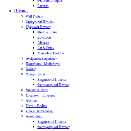
Φωτοταπετσαρίες
Patterns
Πίνακες
Wall Posters
Στρογγυλοί Πίνακες
Εξάγωνοι Πίνακες
Φύση – Τοπία
Συνθέσεις
Abstract
Eat & Drink
Mandala – Buddha
Αντίγραφα Ζωγράφων
Παράδοση – Μυθολογία
Χάρτες
Φύση – Τοπία
Ζωγραφικοί Πίνακες
Φωτογραφικοί Πίνακες
Vintage & Retro
Σύγχρονα – Διάφορα
Abstract
Faces – Bodies
Ζώα – Πεταλούδες
Λουλούδια
Ζωγραφικοί Πίνακες
Φωτογραφικοί Πίνακες