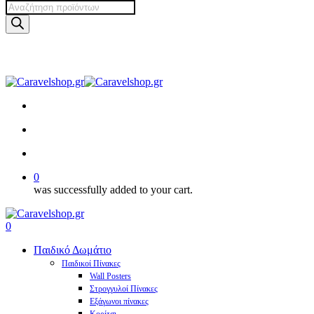
Products
search
Skip
to
main
facebook
pinterest
instagram
tiktok
content
search
account
0
was successfully added to your cart.
Menu
search
account
0
Menu
Παιδικό Δωμάτιο
Παιδικοί Πίνακες
Wall Posters
Στρογγυλοί Πίνακες
Εξάγωνοι πίνακες