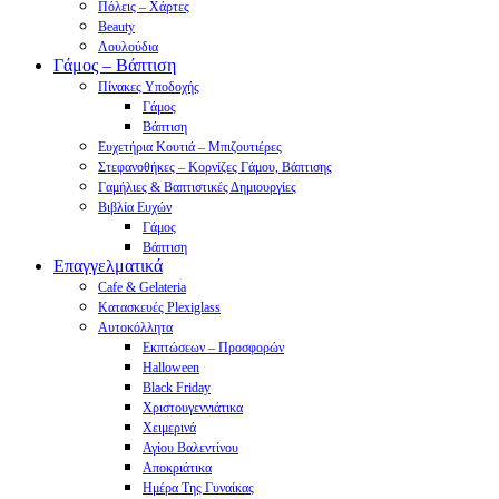
Πόλεις – Χάρτες
Beauty
Λουλούδια
Γάμος – Βάπτιση
Πίνακες Υποδοχής
Γάμος
Βάπτιση
Ευχετήρια Κουτιά – Μπιζουτιέρες
Στεφανοθήκες – Κορνίζες Γάμου, Βάπτισης
Γαμήλιες & Βαπτιστικές Δημιουργίες
Βιβλία Ευχών
Γάμος
Βάπτιση
Επαγγελματικά
Cafe & Gelateria
Κατασκευές Plexiglass
Αυτοκόλλητα
Εκπτώσεων – Προσφορών
Halloween
Black Friday
Χριστουγεννιάτικα
Χειμερινά
Αγίου Βαλεντίνου
Αποκριάτικα
Ημέρα Της Γυναίκας