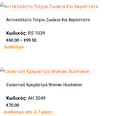
έχει
στη
πολλαπλές
σελίδα
Αυτοκόλλητο Τοίχου Ζωάκια Και Αερόστατα
παραλλαγές.
του
Οι
προϊόντος
Κωδικός:
RS 1039
επιλογές
Price
€
60.00
–
€
99.50
range:
Αυτό
Διαθέσιμο
μπορούν
€60.00
through
το
να
€99.50
προϊόν
επιλεγούν
έχει
στη
πολλαπλές
σελίδα
Εικαστική Κρεμάστρα Woman Illustration
παραλλαγές.
του
Οι
προϊόντος
Κωδικός:
AH 2049
επιλογές
€
70.00
Αυτό
Διαθέσιμο απο 4-7 μέρες
μπορούν