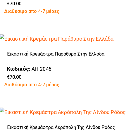
επιλογές
€
70.00
Αυτό
Διαθέσιμο απο 4-7 μέρες
μπορούν
το
να
προϊόν
επιλεγούν
έχει
στη
πολλαπλές
σελίδα
Εικαστική Κρεμάστρα Παράθυρο Στην Ελλάδα
παραλλαγές.
του
Οι
προϊόντος
Κωδικός:
AH 2046
επιλογές
€
70.00
Αυτό
Διαθέσιμο απο 4-7 μέρες
μπορούν
το
να
προϊόν
επιλεγούν
έχει
στη
πολλαπλές
σελίδα
Εικαστική Κρεμάστρα Ακρόπολη Της Λίνδου Ρόδος
παραλλαγές.