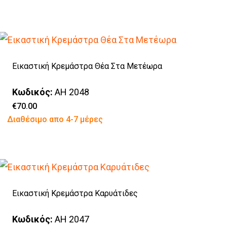
το
να
προϊόν
επιλεγούν
έχει
στη
πολλαπλές
σελίδα
Εικαστική Κρεμάστρα Θέα Στα Μετέωρα
παραλλαγές.
του
Οι
προϊόντος
Κωδικός:
AH 2048
επιλογές
€
70.00
Αυτό
Διαθέσιμο απο 4-7 μέρες
μπορούν
το
να
προϊόν
επιλεγούν
έχει
στη
πολλαπλές
σελίδα
Εικαστική Κρεμάστρα Καρυάτιδες
παραλλαγές.
του
Οι
προϊόντος
Κωδικός:
AH 2047