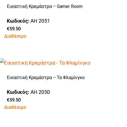
του
Εικαστική Κρεμάστρα – Gamer Room
προϊόντος
Κωδικός:
AH 2051
€
59.50
Αυτό
Διαθέσιμο
το
προϊόν
έχει
πολλαπλές
Εικαστική Κρεμάστρα – Τα Φλαμίνγκο
παραλλαγές.
Οι
Κωδικός:
AH 2050
επιλογές
€
59.50
Αυτό
Διαθέσιμο
μπορούν
το
να
προϊόν
επιλεγούν