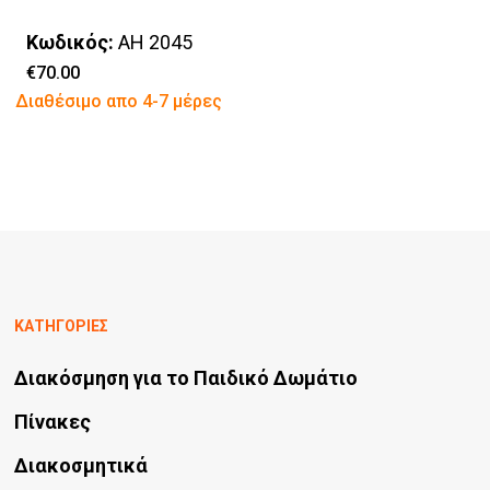
του
Οι
προϊόντος
Κωδικός:
AH 2045
επιλογές
€
70.00
Αυτό
Διαθέσιμο απο 4-7 μέρες
μπορούν
το
να
προϊόν
επιλεγούν
έχει
στη
πολλαπλές
σελίδα
παραλλαγές.
του
Οι
προϊόντος
ΚΑΤΗΓΟΡΙΕΣ
επιλογές
μπορούν
Διακόσμηση για το Παιδικό Δωμάτιο
να
Πίνακες
επιλεγούν
Διακοσμητικά
στη