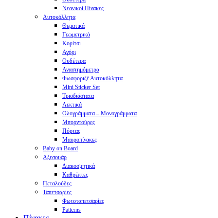
Νεανικοί Πίνακες
Αυτοκόλλητα
Θεματικά
Γεωμετρικά
Κορίτσι
Αγόρι
Ουδέτερα
Αναστημόμετρα
Φωσφοριζέ Αυτοκόλλητα
Mini Sticker Set
Tρισδιάστατα
Λεκτικά
Ολογράμματα – Μονογράμματα
Μπορντούρες
Πόρτας
Μαυροπίνακες
Baby on Board
Αξεσουάρ
Διακοσμητικά
Καθρέπτες
Πεταλούδες
Ταπετσαρίες
Φωτοταπετσαρίες
Patterns
Πίνακες