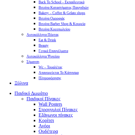
Back To School – Εκπαιδευτικά
Βιτρίνα Καταστήματος Παιχνιδιών
Bakery – Coffee & Gelato shops
Βιτρίνα Ομορφιάς
Βιτρίνα Barber Shop & Κουρεία
Βιτρίνα Κρεοπωλείου
Αυτοκόλλητα Πόρτας
Eat & Drink
Beauty
Γενικά Επαγγέλματα
Αυτοκόλλητα Ψυγείου
Σήμανση
Wc – Τουαλέτας
Απαγορεύεται Το Κάπνισμα
Πληροφόρησης
Ξύλινα
Παιδικό Δωμάτιο
Παιδικοί Πίνακες
Wall Posters
Στρογγυλοί Πίνακες
Εξάγωνοι πίνακες
Κορίτσι
Αγόρι
Ουδέτερα