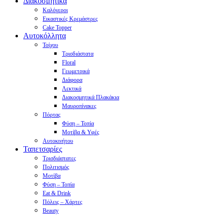
Διακοσμητικά
Καλόγεροι
Εικαστικές Κρεμάστρες
Cake Topper
Αυτοκόλλητα
Τοίχου
Τρισδιάστατα
Floral
Γεωμετρικά
Διάφορα
Λεκτικά
Διακοσμητικά Πλακάκια
Μαυροπίνακες
Πόρτας
Φύση – Τοπία
Μοτίβα & Υφές
Αυτοκινήτου
Ταπετσαρίες
Τρισδιάστατες
Πολιτισμός
Μοτίβα
Φύση – Τοπία
Eat & Drink
Πόλεις – Χάρτες
Beauty