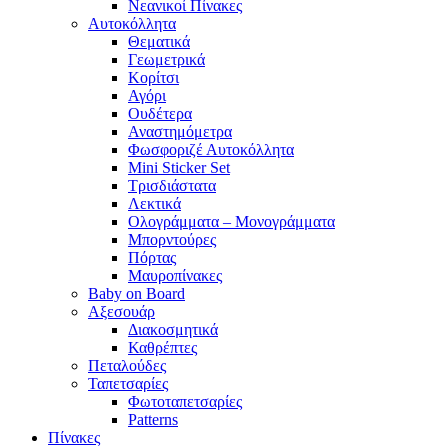
Νεανικοί Πίνακες
Αυτοκόλλητα
Θεματικά
Γεωμετρικά
Κορίτσι
Αγόρι
Ουδέτερα
Αναστημόμετρα
Φωσφοριζέ Αυτοκόλλητα
Mini Sticker Set
Tρισδιάστατα
Λεκτικά
Ολογράμματα – Μονογράμματα
Μπορντούρες
Πόρτας
Μαυροπίνακες
Baby on Board
Αξεσουάρ
Διακοσμητικά
Καθρέπτες
Πεταλούδες
Ταπετσαρίες
Φωτοταπετσαρίες
Patterns
Πίνακες