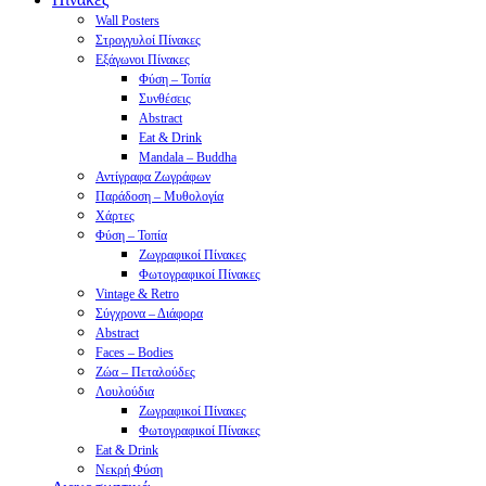
Wall Posters
Στρογγυλοί Πίνακες
Εξάγωνοι Πίνακες
Φύση – Τοπία
Συνθέσεις
Abstract
Eat & Drink
Mandala – Buddha
Αντίγραφα Ζωγράφων
Παράδοση – Μυθολογία
Χάρτες
Φύση – Τοπία
Ζωγραφικοί Πίνακες
Φωτογραφικοί Πίνακες
Vintage & Retro
Σύγχρονα – Διάφορα
Abstract
Faces – Bodies
Ζώα – Πεταλούδες
Λουλούδια
Ζωγραφικοί Πίνακες
Φωτογραφικοί Πίνακες
Eat & Drink
Νεκρή Φύση