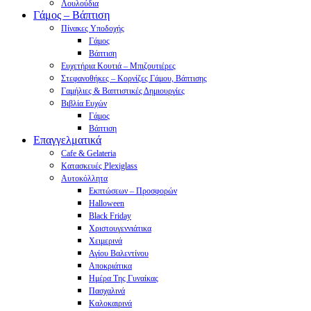
Λουλούδια
Γάμος – Βάπτιση
Πίνακες Υποδοχής
Γάμος
Βάπτιση
Ευχετήρια Κουτιά – Μπιζουτιέρες
Στεφανοθήκες – Κορνίζες Γάμου, Βάπτισης
Γαμήλιες & Βαπτιστικές Δημιουργίες
Βιβλία Ευχών
Γάμος
Βάπτιση
Επαγγελματικά
Cafe & Gelateria
Κατασκευές Plexiglass
Αυτοκόλλητα
Εκπτώσεων – Προσφορών
Halloween
Black Friday
Χριστουγεννιάτικα
Χειμερινά
Αγίου Βαλεντίνου
Αποκριάτικα
Ημέρα Της Γυναίκας
Πασχαλινά
Καλοκαιρινά