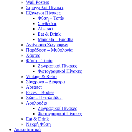
Wall Posters
Στρογγυλοί Πίνακες
Εξάγωνοι Πίνακες
Φύση – Τοπία
Συνθέσεις
Abstract
Eat & Drink
Mandala – Buddha
Αντίγραφα Ζωγράφων
Παράδοση – Μυθολογία
Χάρτες
Φύση – Τοπία
Ζωγραφικοί Πίνακες
Φωτογραφικοί Πίνακες
Vintage & Retro
Σύγχρονα – Διάφορα
Abstract
Faces – Bodies
Ζώα – Πεταλούδες
Λουλούδια
Ζωγραφικοί Πίνακες
Φωτογραφικοί Πίνακες
Eat & Drink
Νεκρή Φύση
Διακοσμητικά