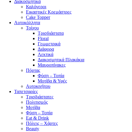
Διακοσμητικά
Καλόγεροι
Εικαστικές Κρεμάστρες
Cake Topper
Αυτοκόλλητα
Τοίχου
Τρισδιάστατα
Floral
Γεωμετρικά
Διάφορα
Λεκτικά
Διακοσμητικά Πλακάκια
Μαυροπίνακες
Πόρτας
Φύση – Τοπία
Μοτίβα & Υφές
Αυτοκινήτου
Ταπετσαρίες
Τρισδιάστατες
Πολιτισμός
Μοτίβα
Φύση – Τοπία
Eat & Drink
Πόλεις – Χάρτες
Beauty