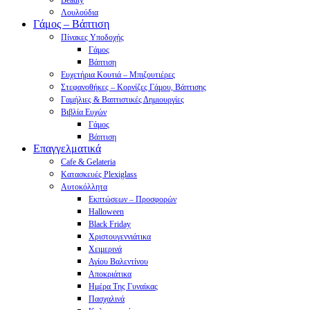
Beauty
Λουλούδια
Γάμος – Βάπτιση
Πίνακες Υποδοχής
Γάμος
Βάπτιση
Ευχετήρια Κουτιά – Μπιζουτιέρες
Στεφανοθήκες – Κορνίζες Γάμου, Βάπτισης
Γαμήλιες & Βαπτιστικές Δημιουργίες
Βιβλία Ευχών
Γάμος
Βάπτιση
Επαγγελματικά
Cafe & Gelateria
Κατασκευές Plexiglass
Αυτοκόλλητα
Εκπτώσεων – Προσφορών
Halloween
Black Friday
Χριστουγεννιάτικα
Χειμερινά
Αγίου Βαλεντίνου
Αποκριάτικα
Ημέρα Της Γυναίκας
Πασχαλινά