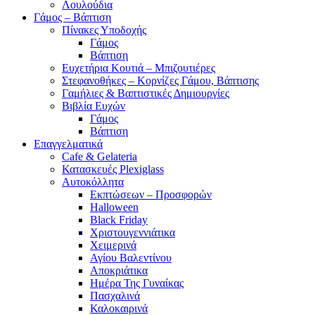
Λουλούδια
Γάμος – Βάπτιση
Πίνακες Υποδοχής
Γάμος
Βάπτιση
Ευχετήρια Κουτιά – Μπιζουτιέρες
Στεφανοθήκες – Κορνίζες Γάμου, Βάπτισης
Γαμήλιες & Βαπτιστικές Δημιουργίες
Βιβλία Ευχών
Γάμος
Βάπτιση
Επαγγελματικά
Cafe & Gelateria
Κατασκευές Plexiglass
Αυτοκόλλητα
Εκπτώσεων – Προσφορών
Halloween
Black Friday
Χριστουγεννιάτικα
Χειμερινά
Αγίου Βαλεντίνου
Αποκριάτικα
Ημέρα Της Γυναίκας
Πασχαλινά
Καλοκαιρινά