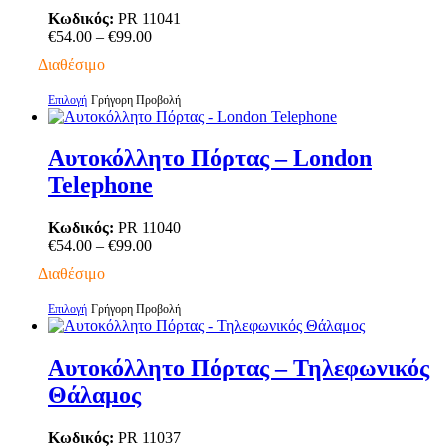
επιλογές
Κωδικός:
PR 11041
μπορούν
Price
€
54.00
–
€
99.00
να
range:
Διαθέσιμο
επιλεγούν
€54.00
στη
through
Αυτό
Επιλογή
Γρήγορη Προβολή
σελίδα
€99.00
το
του
προϊόν
προϊόντος
έχει
Αυτοκόλλητο Πόρτας – London
πολλαπλές
Telephone
παραλλαγές.
Οι
επιλογές
Κωδικός:
PR 11040
μπορούν
Price
€
54.00
–
€
99.00
να
range:
Διαθέσιμο
επιλεγούν
€54.00
στη
through
Αυτό
Επιλογή
Γρήγορη Προβολή
σελίδα
€99.00
το
του
προϊόν
προϊόντος
έχει
Αυτοκόλλητο Πόρτας – Τηλεφωνικός
πολλαπλές
Θάλαμος
παραλλαγές.
Οι
επιλογές
Κωδικός:
PR 11037