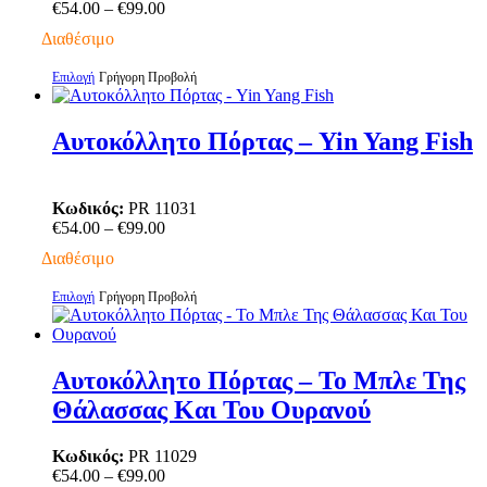
μπορούν
Price
€
54.00
–
€
99.00
να
range:
Διαθέσιμο
επιλεγούν
€54.00
στη
through
Αυτό
Επιλογή
Γρήγορη Προβολή
σελίδα
€99.00
το
του
προϊόν
προϊόντος
έχει
Αυτοκόλλητο Πόρτας – Yin Yang Fish
πολλαπλές
παραλλαγές.
Οι
Κωδικός:
PR 11031
επιλογές
Price
€
54.00
–
€
99.00
μπορούν
range:
να
Διαθέσιμο
€54.00
επιλεγούν
through
στη
Αυτό
Επιλογή
Γρήγορη Προβολή
€99.00
σελίδα
το
του
προϊόν
προϊόντος
έχει
πολλαπλές
Αυτοκόλλητο Πόρτας – Το Μπλε Της
παραλλαγές.
Θάλασσας Και Του Ουρανού
Οι
επιλογές
μπορούν
Κωδικός:
PR 11029
να
Price
€
54.00
–
€
99.00