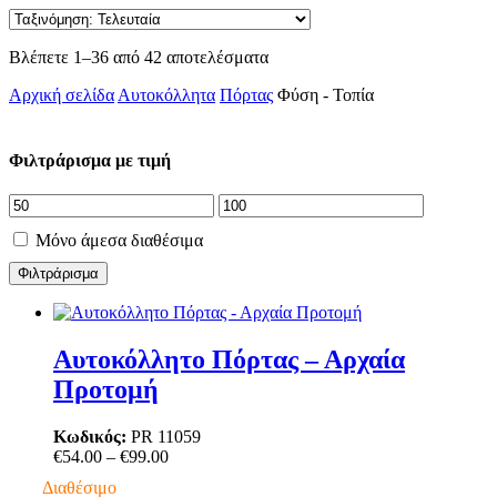
Sorted
Βλέπετε 1–36 από 42 αποτελέσματα
by
Αρχική σελίδα
Αυτοκόλλητα
Πόρτας
Φύση - Τοπία
latest
Φιλτράρισμα με τιμή
Μόνο άμεσα διαθέσιμα
Φιλτράρισμα
Αυτοκόλλητο Πόρτας – Αρχαία
Προτομή
Κωδικός:
PR 11059
Price
€
54.00
–
€
99.00
range:
Διαθέσιμο
€54.00