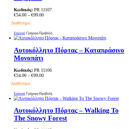
Οι
επιλογές
Κωδικός:
PR 11107
μπορούν
Price
€
54.00
–
€
99.00
να
range:
Διαθέσιμο
επιλεγούν
€54.00
στη
through
Αυτό
Επιλογή
Γρήγορη Προβολή
σελίδα
€99.00
το
του
προϊόν
προϊόντος
έχει
Αυτοκόλλητο Πόρτας – Καταπράσινο
πολλαπλές
Μονοπάτι
παραλλαγές.
Οι
επιλογές
Κωδικός:
PR 11106
μπορούν
Price
€
54.00
–
€
99.00
να
range:
Διαθέσιμο
επιλεγούν
€54.00
στη
through
Αυτό
Επιλογή
Γρήγορη Προβολή
σελίδα
€99.00
το
του
προϊόν
προϊόντος
έχει
Αυτοκόλλητο Πόρτας – Walking To
πολλαπλές
The Snowy Forest
παραλλαγές.
Οι