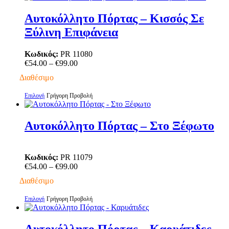
του
προϊόν
προϊόντος
έχει
Αυτοκόλλητο Πόρτας – Κισσός Σε
πολλαπλές
Ξύλινη Επιφάνεια
παραλλαγές.
Οι
επιλογές
Κωδικός:
PR 11080
μπορούν
Price
€
54.00
–
€
99.00
να
range:
Διαθέσιμο
επιλεγούν
€54.00
στη
through
Αυτό
Επιλογή
Γρήγορη Προβολή
σελίδα
€99.00
το
του
προϊόν
προϊόντος
έχει
Αυτοκόλλητο Πόρτας – Στο Ξέφωτο
πολλαπλές
παραλλαγές.
Οι
Κωδικός:
PR 11079
επιλογές
Price
€
54.00
–
€
99.00
μπορούν
range:
να
Διαθέσιμο
€54.00
επιλεγούν
through
στη
Αυτό
Επιλογή
Γρήγορη Προβολή
€99.00
σελίδα
το
του
προϊόν
προϊόντος
έχει
Αυτοκόλλητο Πόρτας – Καρυάτιδες