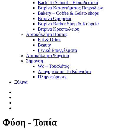
Back To School – Εκπαιδευτικά
Βιτρίνα Καταστήματος Παιχνιδιών
Bakery – Coffee & Gelato shops
Βιτρίνα Ομορφιάς
Βιτρίνα Barber Shop & Κουρεία
Βιτρίνα Κρεοπωλείου
Αυτοκόλλητα Πόρτας
Eat & Drink
Beauty
Γενικά Επαγγέλματα
Αυτοκόλλητα Ψυγείου
Σήμανση
Wc – Τουαλέτας
Απαγορεύεται Το Κάπνισμα
Πληροφόρησης
Ξύλινα
facebook
pinterest
instagram
tiktok
Φύση - Τοπία