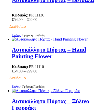
Αυτοκόλλητο Πόρτας – Βότσαλα
πολλαπλές
παραλλαγές.
Οι
Κωδικός:
PR 11136
επιλογές
Price
€
54.00
–
€
99.00
μπορούν
range:
να
Διαθέσιμο
€54.00
επιλεγούν
through
στη
Αυτό
Επιλογή
Γρήγορη Προβολή
€99.00
σελίδα
το
του
προϊόν
προϊόντος
έχει
Αυτοκόλλητο Πόρτας – Hand
πολλαπλές
Painting Flower
παραλλαγές.
Οι
επιλογές
Κωδικός:
PR 11110
μπορούν
Price
€
54.00
–
€
99.00
να
range:
Διαθέσιμο
επιλεγούν
€54.00
στη
through
Αυτό
Επιλογή
Γρήγορη Προβολή
σελίδα
€99.00
το
του
προϊόν
προϊόντος
έχει
Αυτοκόλλητο Πόρτας – Ξύλινο
πολλαπλές
Γεφυράκι
παραλλαγές.