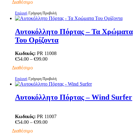
Διαθέσιμο
στη
€54.00
σελίδα
through
Αυτό
Επιλογή
Γρήγορη Προβολή
του
€99.00
το
προϊόντος
προϊόν
έχει
Αυτοκόλλητο Πόρτας – Τα Χρώματα
πολλαπλές
Του Ορίζοντα
παραλλαγές.
Οι
επιλογές
Κωδικός:
PR 11008
μπορούν
Price
€
54.00
–
€
99.00
να
range:
Διαθέσιμο
επιλεγούν
€54.00
στη
through
Αυτό
Επιλογή
Γρήγορη Προβολή
σελίδα
€99.00
το
του
προϊόν
προϊόντος
έχει
Αυτοκόλλητο Πόρτας – Wind Surfer
πολλαπλές
παραλλαγές.
Οι
Κωδικός:
PR 11007
επιλογές
Price
€
54.00
–
€
99.00
μπορούν
range:
να
Διαθέσιμο
€54.00
επιλεγούν
through
στη