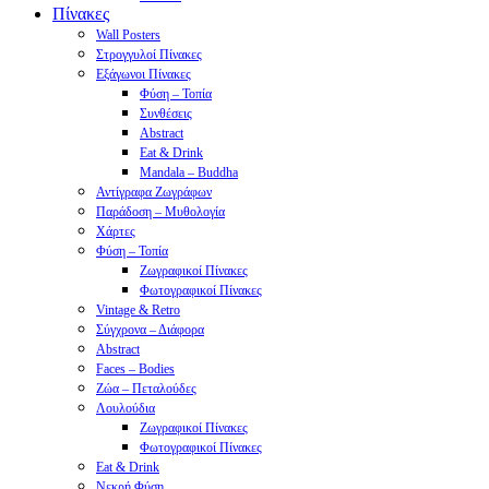
Πίνακες
Wall Posters
Στρογγυλοί Πίνακες
Εξάγωνοι Πίνακες
Φύση – Τοπία
Συνθέσεις
Abstract
Eat & Drink
Mandala – Buddha
Αντίγραφα Ζωγράφων
Παράδοση – Μυθολογία
Χάρτες
Φύση – Τοπία
Ζωγραφικοί Πίνακες
Φωτογραφικοί Πίνακες
Vintage & Retro
Σύγχρονα – Διάφορα
Abstract
Faces – Bodies
Ζώα – Πεταλούδες
Λουλούδια
Ζωγραφικοί Πίνακες
Φωτογραφικοί Πίνακες
Eat & Drink
Νεκρή Φύση