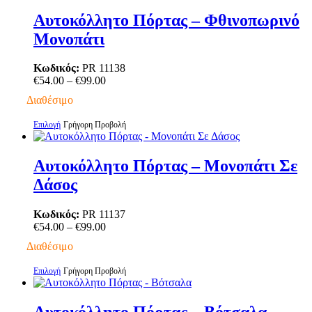
προϊόν
προϊόντος
έχει
Αυτοκόλλητο Πόρτας – Φθινοπωρινό
πολλαπλές
Μονοπάτι
παραλλαγές.
Οι
επιλογές
Κωδικός:
PR 11138
μπορούν
Price
€
54.00
–
€
99.00
να
range:
Διαθέσιμο
επιλεγούν
€54.00
στη
through
Αυτό
Επιλογή
Γρήγορη Προβολή
σελίδα
€99.00
το
του
προϊόν
προϊόντος
έχει
Αυτοκόλλητο Πόρτας – Μονοπάτι Σε
πολλαπλές
Δάσος
παραλλαγές.
Οι
επιλογές
Κωδικός:
PR 11137
μπορούν
Price
€
54.00
–
€
99.00
να
range:
Διαθέσιμο
επιλεγούν
€54.00
στη
through
Αυτό
Επιλογή
Γρήγορη Προβολή
σελίδα
€99.00
το
του
προϊόν
προϊόντος
έχει