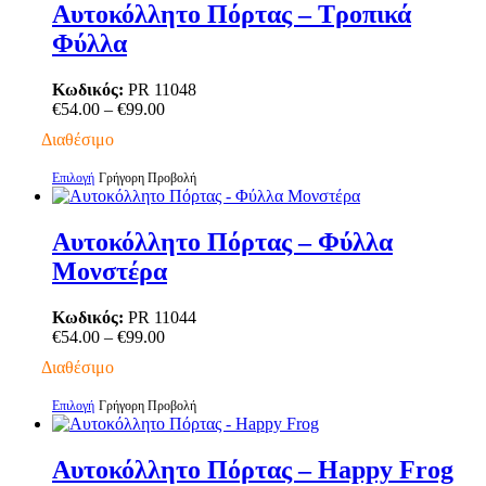
προϊόντος
έχει
Αυτοκόλλητο Πόρτας – Τροπικά
πολλαπλές
Φύλλα
παραλλαγές.
Οι
επιλογές
Κωδικός:
PR 11048
μπορούν
Price
€
54.00
–
€
99.00
να
range:
Διαθέσιμο
επιλεγούν
€54.00
στη
through
Αυτό
Επιλογή
Γρήγορη Προβολή
σελίδα
€99.00
το
του
προϊόν
προϊόντος
έχει
Αυτοκόλλητο Πόρτας – Φύλλα
πολλαπλές
Μονστέρα
παραλλαγές.
Οι
επιλογές
Κωδικός:
PR 11044
μπορούν
Price
€
54.00
–
€
99.00
να
range:
Διαθέσιμο
επιλεγούν
€54.00
στη
through
Αυτό
Επιλογή
Γρήγορη Προβολή
σελίδα
€99.00
το
του
προϊόν
προϊόντος
έχει
Αυτοκόλλητο Πόρτας – Happy Frog
πολλαπλές