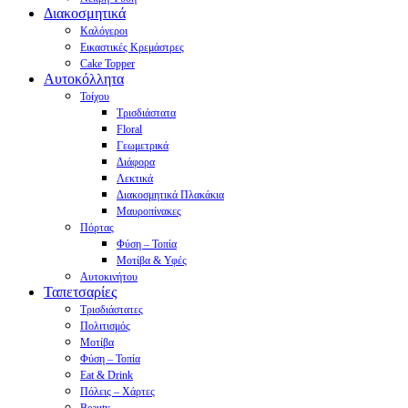
Διακοσμητικά
Καλόγεροι
Εικαστικές Κρεμάστρες
Cake Topper
Αυτοκόλλητα
Τοίχου
Τρισδιάστατα
Floral
Γεωμετρικά
Διάφορα
Λεκτικά
Διακοσμητικά Πλακάκια
Μαυροπίνακες
Πόρτας
Φύση – Τοπία
Μοτίβα & Υφές
Αυτοκινήτου
Ταπετσαρίες
Τρισδιάστατες
Πολιτισμός
Μοτίβα
Φύση – Τοπία
Eat & Drink
Πόλεις – Χάρτες