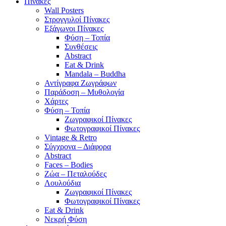
Πίνακες
Wall Posters
Στρογγυλοί Πίνακες
Εξάγωνοι Πίνακες
Φύση – Τοπία
Συνθέσεις
Abstract
Eat & Drink
Mandala – Buddha
Αντίγραφα Ζωγράφων
Παράδοση – Μυθολογία
Χάρτες
Φύση – Τοπία
Ζωγραφικοί Πίνακες
Φωτογραφικοί Πίνακες
Vintage & Retro
Σύγχρονα – Διάφορα
Abstract
Faces – Bodies
Ζώα – Πεταλούδες
Λουλούδια
Ζωγραφικοί Πίνακες
Φωτογραφικοί Πίνακες
Eat & Drink
Νεκρή Φύση