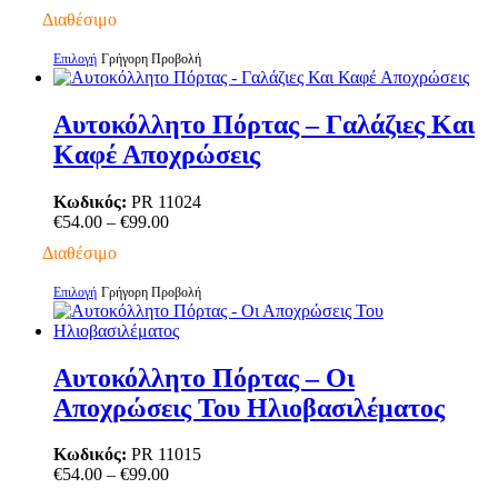
επιλεγούν
range:
Διαθέσιμο
στη
€54.00
σελίδα
through
Αυτό
Επιλογή
Γρήγορη Προβολή
του
€99.00
το
προϊόντος
προϊόν
έχει
Αυτοκόλλητο Πόρτας – Γαλάζιες Και
πολλαπλές
Καφέ Αποχρώσεις
παραλλαγές.
Οι
επιλογές
Κωδικός:
PR 11024
μπορούν
Price
€
54.00
–
€
99.00
να
range:
Διαθέσιμο
επιλεγούν
€54.00
στη
through
Αυτό
Επιλογή
Γρήγορη Προβολή
σελίδα
€99.00
το
του
προϊόν
προϊόντος
έχει
πολλαπλές
Αυτοκόλλητο Πόρτας – Οι
παραλλαγές.
Αποχρώσεις Του Ηλιοβασιλέματος
Οι
επιλογές
μπορούν
Κωδικός:
PR 11015
να
Price
€
54.00
–
€
99.00
επιλεγούν
range: