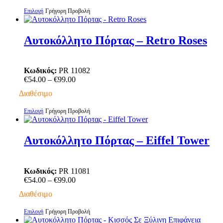
through
στη
Αυτό
Επιλογή
Γρήγορη Προβολή
€99.00
σελίδα
το
του
προϊόν
προϊόντος
έχει
Αυτοκόλλητο Πόρτας – Retro Roses
πολλαπλές
παραλλαγές.
Οι
Κωδικός:
PR 11082
επιλογές
Price
€
54.00
–
€
99.00
μπορούν
range:
να
Διαθέσιμο
€54.00
επιλεγούν
through
στη
Αυτό
Επιλογή
Γρήγορη Προβολή
€99.00
σελίδα
το
του
προϊόν
προϊόντος
έχει
Αυτοκόλλητο Πόρτας – Eiffel Tower
πολλαπλές
παραλλαγές.
Οι
Κωδικός:
PR 11081
επιλογές
Price
€
54.00
–
€
99.00
μπορούν
range:
να
Διαθέσιμο
€54.00
επιλεγούν
through
στη
Αυτό
Επιλογή
Γρήγορη Προβολή
€99.00
σελίδα
το