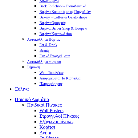
Καλοκαιρινά
Back To School – Εκπαιδευτικά
Βιτρίνα Καταστήματος Παιχνιδιών
Bakery – Coffee & Gelato shops
Βιτρίνα Ομορφιάς
Βιτρίνα Barber Shop & Κουρεία
Βιτρίνα Κρεοπωλείου
Αυτοκόλλητα Πόρτας
Eat & Drink
Beauty
Γενικά Επαγγέλματα
Αυτοκόλλητα Ψυγείου
Σήμανση
Wc – Τουαλέτας
Απαγορεύεται Το Κάπνισμα
Πληροφόρησης
Ξύλινα
Παιδικό Δωμάτιο
Παιδικοί Πίνακες
Wall Posters
Στρογγυλοί Πίνακες
Εξάγωνοι πίνακες
Κορίτσι
Αγόρι