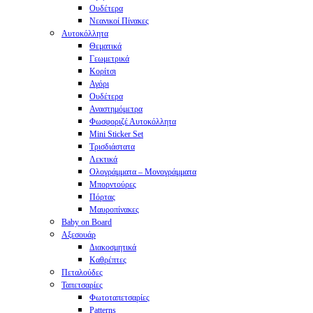
Ουδέτερα
Νεανικοί Πίνακες
Αυτοκόλλητα
Θεματικά
Γεωμετρικά
Κορίτσι
Αγόρι
Ουδέτερα
Αναστημόμετρα
Φωσφοριζέ Αυτοκόλλητα
Mini Sticker Set
Tρισδιάστατα
Λεκτικά
Ολογράμματα – Μονογράμματα
Μπορντούρες
Πόρτας
Μαυροπίνακες
Baby on Board
Αξεσουάρ
Διακοσμητικά
Καθρέπτες
Πεταλούδες
Ταπετσαρίες
Φωτοταπετσαρίες
Patterns