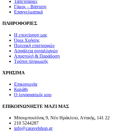
Ταπετσαρίες
Γάμος – Βάπτιση
Επαγγελματικά
ΠΛΗΡΟΦΟΡΙΕΣ
Η επιχείρηση μας
Όροι Χρήσης
Πολιτική επιστροφών
Ασφάλεια συναλλαγών
Αποστολή & Παράδοση
Τρόποι πληρωμής
ΧΡΗΣΙΜΑ
Επικοινωνία
Καλάθι
Ο λογαριασμός μου
ΕΠΙΚΟΙΝΩΝΗΣΤΕ ΜΑΖΙ ΜΑΣ
Μπουμπουλίνας 9, Νέο Ηράκλειο, Αττικής, 141 22
210 5244287
info@caravelshop.gr