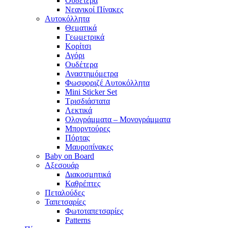
Ουδέτερα
Νεανικοί Πίνακες
Αυτοκόλλητα
Θεματικά
Γεωμετρικά
Κορίτσι
Αγόρι
Ουδέτερα
Αναστημόμετρα
Φωσφοριζέ Αυτοκόλλητα
Mini Sticker Set
Tρισδιάστατα
Λεκτικά
Ολογράμματα – Μονογράμματα
Μπορντούρες
Πόρτας
Μαυροπίνακες
Baby on Board
Αξεσουάρ
Διακοσμητικά
Καθρέπτες
Πεταλούδες
Ταπετσαρίες
Φωτοταπετσαρίες
Patterns