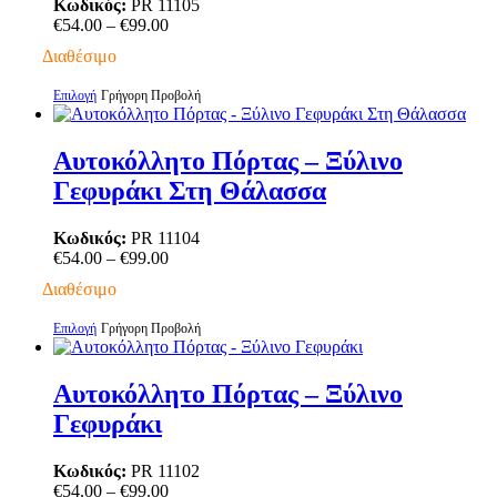
επιλογές
Κωδικός:
PR 11105
μπορούν
Price
€
54.00
–
€
99.00
να
range:
Διαθέσιμο
επιλεγούν
€54.00
στη
through
Αυτό
Επιλογή
Γρήγορη Προβολή
σελίδα
€99.00
το
του
προϊόν
προϊόντος
έχει
Αυτοκόλλητο Πόρτας – Ξύλινο
πολλαπλές
Γεφυράκι Στη Θάλασσα
παραλλαγές.
Οι
επιλογές
Κωδικός:
PR 11104
μπορούν
Price
€
54.00
–
€
99.00
να
range:
Διαθέσιμο
επιλεγούν
€54.00
στη
through
Αυτό
Επιλογή
Γρήγορη Προβολή
σελίδα
€99.00
το
του
προϊόν
προϊόντος
έχει
Αυτοκόλλητο Πόρτας – Ξύλινο
πολλαπλές
Γεφυράκι
παραλλαγές.
Οι
επιλογές
Κωδικός:
PR 11102
μπορούν
Price
€
54.00
–
€
99.00