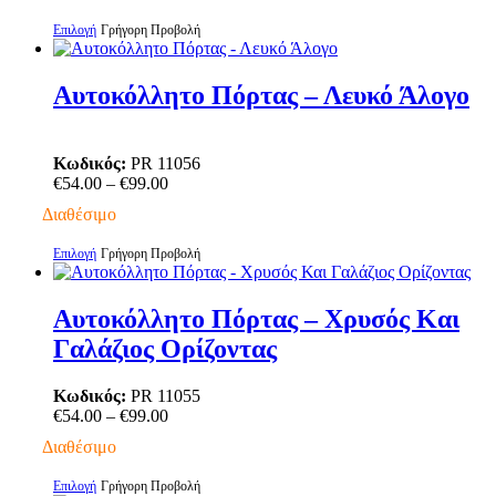
through
Αυτό
Επιλογή
Γρήγορη Προβολή
€99.00
το
προϊόν
έχει
Αυτοκόλλητο Πόρτας – Λευκό Άλογο
πολλαπλές
παραλλαγές.
Οι
Κωδικός:
PR 11056
επιλογές
Price
€
54.00
–
€
99.00
μπορούν
range:
να
Διαθέσιμο
€54.00
επιλεγούν
through
στη
Αυτό
Επιλογή
Γρήγορη Προβολή
€99.00
σελίδα
το
του
προϊόν
προϊόντος
έχει
Αυτοκόλλητο Πόρτας – Χρυσός Και
πολλαπλές
Γαλάζιος Ορίζοντας
παραλλαγές.
Οι
επιλογές
Κωδικός:
PR 11055
μπορούν
Price
€
54.00
–
€
99.00
να
range:
Διαθέσιμο
επιλεγούν
€54.00
στη
through
Αυτό
Επιλογή
Γρήγορη Προβολή
σελίδα
€99.00