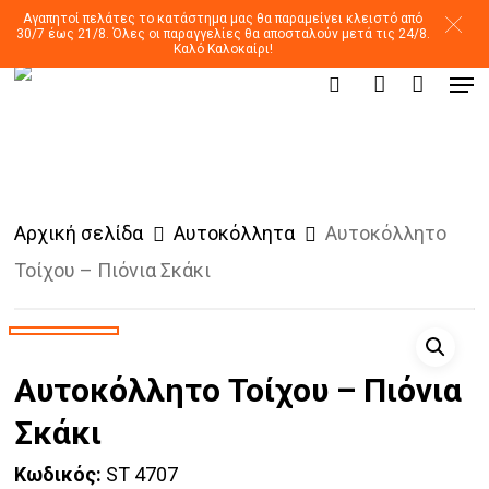
Skip
Αγαπητοί πελάτες το κατάστημα μας θα παραμείνει κλειστό από
30/7 έως 21/8. Όλες οι παραγγελίες θα αποσταλούν μετά τις 24/8.
to
Καλό Καλοκαίρι!
Men
main
Products
search
account
search
content
Αρχική σελίδα
Αυτοκόλλητα
Αυτοκόλλητο
Τοίχου – Πιόνια Σκάκι
Αυτοκόλλητο Τοίχου – Πιόνια
Σκάκι
Κωδικός:
ST 4707