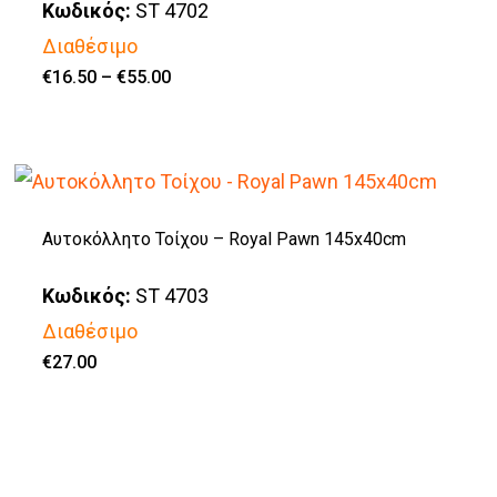
Κωδικός:
ST 4702
επιλογές
Διαθέσιμο
μπορούν
Price
€
16.50
–
€
55.00
να
Αυτό
range:
€16.50
επιλεγούν
το
through
€55.00
στη
προϊόν
σελίδα
έχει
του
πολλαπλές
Αυτοκόλλητο Τοίχου – Royal Pawn 145x40cm
προϊόντος
παραλλαγές.
Κωδικός:
ST 4703
Οι
Διαθέσιμο
επιλογές
€
27.00
μπορούν
να
επιλεγούν
στη