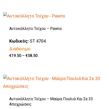
Αυτοκόλλητο Τοίχου – Pawns
Κωδικός:
ST 4704
Διαθέσιμο
Price
€
19.50
–
€
58.50
Αυτό
range:
€19.50
το
through
€58.50
προϊόν
έχει
πολλαπλές
παραλλαγές.
Αυτοκόλλητο Τοίχου – Μαύρα Πουλιά Και Σε 33
Αποχρώσεις
Οι