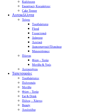
Καλόγεροι
Εικαστικές Κρεμάστρες
Cake Topper
Αυτοκόλλητα
Τοίχου
Τρισδιάστατα
Floral
Γεωμετρικά
Διάφορα
Λεκτικά
Διακοσμητικά Πλακάκια
Μαυροπίνακες
Πόρτας
Φύση – Τοπία
Μοτίβα & Υφές
Αυτοκινήτου
Ταπετσαρίες
Τρισδιάστατες
Πολιτισμός
Μοτίβα
Φύση – Τοπία
Eat & Drink
Πόλεις – Χάρτες
Beauty
Λουλούδια