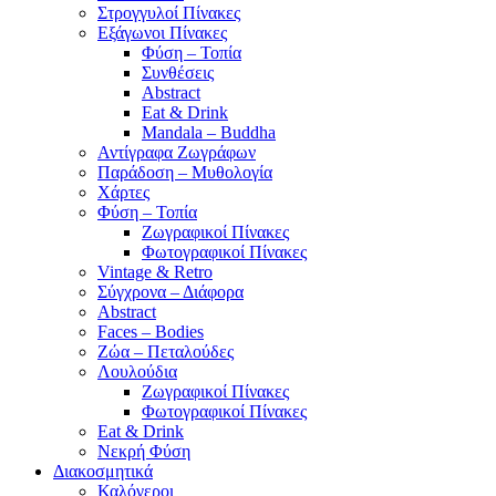
Στρογγυλοί Πίνακες
Εξάγωνοι Πίνακες
Φύση – Τοπία
Συνθέσεις
Abstract
Eat & Drink
Mandala – Buddha
Αντίγραφα Ζωγράφων
Παράδοση – Μυθολογία
Χάρτες
Φύση – Τοπία
Ζωγραφικοί Πίνακες
Φωτογραφικοί Πίνακες
Vintage & Retro
Σύγχρονα – Διάφορα
Abstract
Faces – Bodies
Ζώα – Πεταλούδες
Λουλούδια
Ζωγραφικοί Πίνακες
Φωτογραφικοί Πίνακες
Eat & Drink
Νεκρή Φύση
Διακοσμητικά
Καλόγεροι