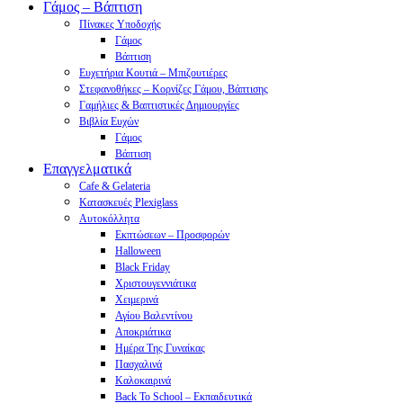
Γάμος – Βάπτιση
Πίνακες Υποδοχής
Γάμος
Βάπτιση
Ευχετήρια Κουτιά – Μπιζουτιέρες
Στεφανοθήκες – Κορνίζες Γάμου, Βάπτισης
Γαμήλιες & Βαπτιστικές Δημιουργίες
Βιβλία Ευχών
Γάμος
Βάπτιση
Επαγγελματικά
Cafe & Gelateria
Κατασκευές Plexiglass
Αυτοκόλλητα
Εκπτώσεων – Προσφορών
Halloween
Black Friday
Χριστουγεννιάτικα
Χειμερινά
Αγίου Βαλεντίνου
Αποκριάτικα
Ημέρα Της Γυναίκας
Πασχαλινά
Καλοκαιρινά
Back To School – Εκπαιδευτικά