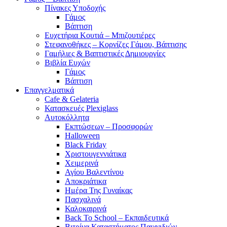
Πίνακες Υποδοχής
Γάμος
Βάπτιση
Ευχετήρια Κουτιά – Μπιζουτιέρες
Στεφανοθήκες – Κορνίζες Γάμου, Βάπτισης
Γαμήλιες & Βαπτιστικές Δημιουργίες
Βιβλία Ευχών
Γάμος
Βάπτιση
Επαγγελματικά
Cafe & Gelateria
Κατασκευές Plexiglass
Αυτοκόλλητα
Εκπτώσεων – Προσφορών
Halloween
Black Friday
Χριστουγεννιάτικα
Χειμερινά
Αγίου Βαλεντίνου
Αποκριάτικα
Ημέρα Της Γυναίκας
Πασχαλινά
Καλοκαιρινά
Back To School – Εκπαιδευτικά
Βιτρίνα Καταστήματος Παιχνιδιών