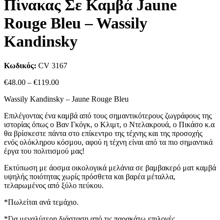
Πίνακας Σε Καμβά Jaune
Rouge Bleu – Wassily
Kandinsky
Κωδικός:
CV 3167
Price
€
48.00
–
€
119.00
range:
Wassily Kandinsky – Jaune Rouge Bleu
€48.00
through
Επιλέγοντας ένα καμβά από τους σημαντικότερους ζωγράφους της
€119.00
ιστορίας όπως ο Βαν Γκόγκ, ο Κλιμτ, ο Ντελακρουά, ο Πικάσο κ.α
θα βρίσκεστε πάντα στο επίκεντρο της τέχνης και της προσοχής
ενός ολόκληρου κόσμου, αφού η τέχνη είναι από τα πιο σημαντικά
έργα του πολιτισμού μας!
Εκτύπωση με άοσμα οικολογικά μελάνια σε βαμβακερό ματ καμβά
υψηλής ποιότητας χωρίς πρόσθετα και βαρέα μέταλλα,
τελαρωμένος από ξύλο πεύκου.
*Πωλείται ανά τεμάχιο.
*Για μεγαλύτερη διάσταση από τις παρακάτω επιλογές