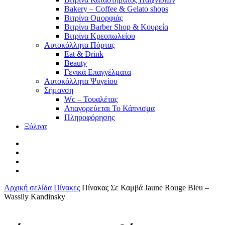
Bakery – Coffee & Gelato shops
Βιτρίνα Ομορφιάς
Βιτρίνα Barber Shop & Κουρεία
Βιτρίνα Κρεοπωλείου
Αυτοκόλλητα Πόρτας
Eat & Drink
Beauty
Γενικά Επαγγέλματα
Αυτοκόλλητα Ψυγείου
Σήμανση
Wc – Τουαλέτας
Απαγορεύεται Το Κάπνισμα
Πληροφόρησης
Ξύλινα
facebook
pinterest
instagram
tiktok
Αρχική σελίδα
Πίνακες
Πίνακας Σε Καμβά Jaune Rouge Bleu –
Wassily Kandinsky