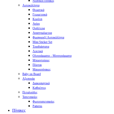
Νεανικοί Πίνακες
Αυτοκόλλητα
Θεματικά
Γεωμετρικά
Κορίτσι
Αγόρι
Ουδέτερα
Αναστημόμετρα
Φωσφοριζέ Αυτοκόλλητα
Mini Sticker Set
Tρισδιάστατα
Λεκτικά
Ολογράμματα – Μονογράμματα
Μπορντούρες
Πόρτας
Μαυροπίνακες
Baby on Board
Αξεσουάρ
Διακοσμητικά
Καθρέπτες
Πεταλούδες
Ταπετσαρίες
Φωτοταπετσαρίες
Patterns
Πίνακες