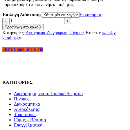
παρακαλούμε επικοινωνήστε μαζί μας.
Επιλογή Διάστασης
Εκκαθάριση
Πίνακας
Σε
Προσθήκη στο καλάθι
Καμβά
Κατηγορίες:
Αντίγραφα Ζωγράφων
,
Πίνακες
Ετικέτα:
wassily
Jaune
kandinsky
Rouge
Bleu
Share
Share
Share
Share
Pin
-
Wassily
Kandinsky
ποσότητα
ΚΑΤΗΓΟΡΙΕΣ
Διακόσμηση για το Παιδικό Δωμάτιο
Πίνακες
Διακοσμητικά
Αυτοκόλλητα
Ταπετσαρίες
Γάμος – Βάπτιση
Επαγγελματικά