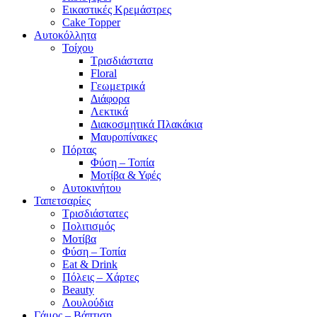
Εικαστικές Κρεμάστρες
Cake Topper
Αυτοκόλλητα
Τοίχου
Τρισδιάστατα
Floral
Γεωμετρικά
Διάφορα
Λεκτικά
Διακοσμητικά Πλακάκια
Μαυροπίνακες
Πόρτας
Φύση – Τοπία
Μοτίβα & Υφές
Αυτοκινήτου
Ταπετσαρίες
Τρισδιάστατες
Πολιτισμός
Μοτίβα
Φύση – Τοπία
Eat & Drink
Πόλεις – Χάρτες
Beauty
Λουλούδια
Γάμος – Βάπτιση