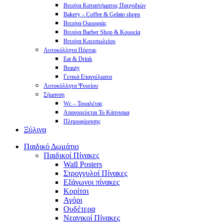
Βιτρίνα Καταστήματος Παιχνιδιών
Bakery – Coffee & Gelato shops
Βιτρίνα Ομορφιάς
Βιτρίνα Barber Shop & Κουρεία
Βιτρίνα Κρεοπωλείου
Αυτοκόλλητα Πόρτας
Eat & Drink
Beauty
Γενικά Επαγγέλματα
Αυτοκόλλητα Ψυγείου
Σήμανση
Wc – Τουαλέτας
Απαγορεύεται Το Κάπνισμα
Πληροφόρησης
Ξύλινα
Παιδικό Δωμάτιο
Παιδικοί Πίνακες
Wall Posters
Στρογγυλοί Πίνακες
Εξάγωνοι πίνακες
Κορίτσι
Αγόρι
Ουδέτερα
Νεανικοί Πίνακες