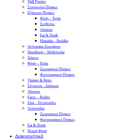
Wall Posters
Στρογγυλοί Πίνακες
Εξάγωνοι Πίνακες
Φύση – Τοπία
Συνθέσεις
Abstract
Eat & Drink
Mandala – Buddha
Αντίγραφα Ζωγράφων
Παράδοση – Μυθολογία
Χάρτες
Φύση – Τοπία
Ζωγραφικοί Πίνακες
Φωτογραφικοί Πίνακες
Vintage & Retro
Σύγχρονα – Διάφορα
Abstract
Faces – Bodies
Ζώα – Πεταλούδες
Λουλούδια
Ζωγραφικοί Πίνακες
Φωτογραφικοί Πίνακες
Eat & Drink
Νεκρή Φύση
Διακοσμητικά