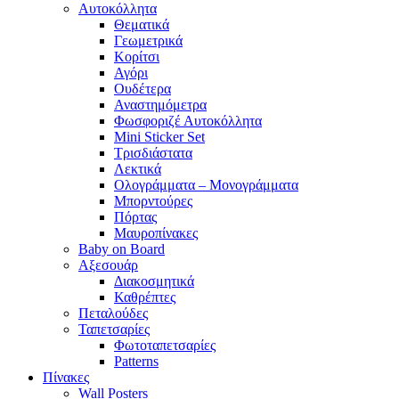
Αυτοκόλλητα
Θεματικά
Γεωμετρικά
Κορίτσι
Αγόρι
Ουδέτερα
Αναστημόμετρα
Φωσφοριζέ Αυτοκόλλητα
Mini Sticker Set
Tρισδιάστατα
Λεκτικά
Ολογράμματα – Μονογράμματα
Μπορντούρες
Πόρτας
Μαυροπίνακες
Baby on Board
Αξεσουάρ
Διακοσμητικά
Καθρέπτες
Πεταλούδες
Ταπετσαρίες
Φωτοταπετσαρίες
Patterns
Πίνακες
Wall Posters