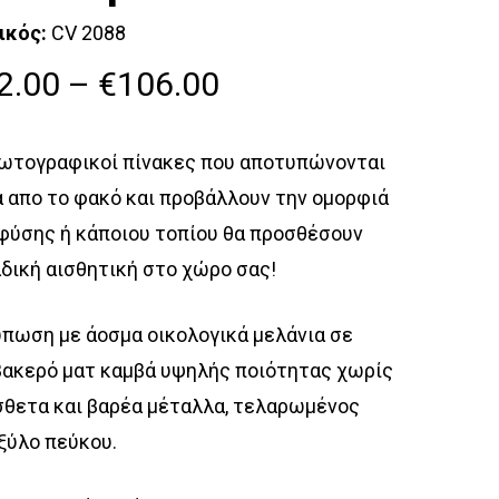
ικός:
CV 2088
Price
2.00
–
€
106.00
range:
€42.00
ωτογραφικοί πίνακες που αποτυπώνονται
through
 απο το φακό και προβάλλουν την ομορφιά
€106.00
φύσης ή κάποιου τοπίου θα προσθέσουν
δική αισθητική στο χώρο σας!
πωση με άοσμα οικολογικά μελάνια σε
ακερό ματ καμβά υψηλής ποιότητας χωρίς
θετα και βαρέα μέταλλα, τελαρωμένος
ξύλο πεύκου.