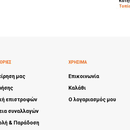
Κατη
Τοπί
ΟΡΙΕΣ
ΧΡΗΣΙΜΑ
είρηση μας
Επικοινωνία
ρήσης
Καλάθι
κή επιστροφών
Ο λογαριασμός μου
εια συναλλαγών
ολή & Παράδοση