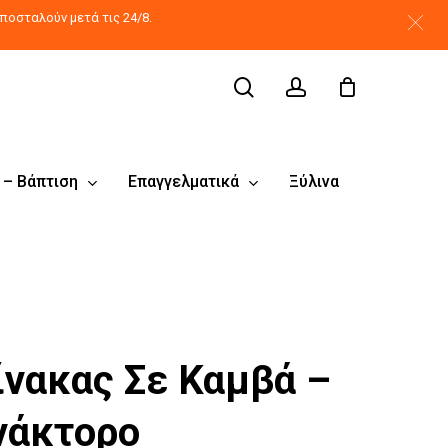
search
account
ποσταλούν μετά τις 24/8.
 – Βάπτιση
Επαγγελματικά
Ξύλινα
ίνακας Σε Καμβά –
νάκτορο