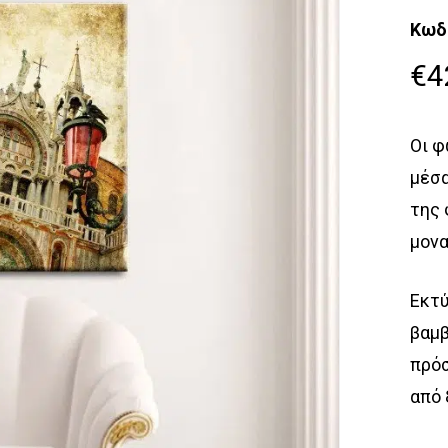
Κωδ
€
4
Οι φ
μέσα
της 
μονα
Εκτύ
βαμβ
πρόσ
από 