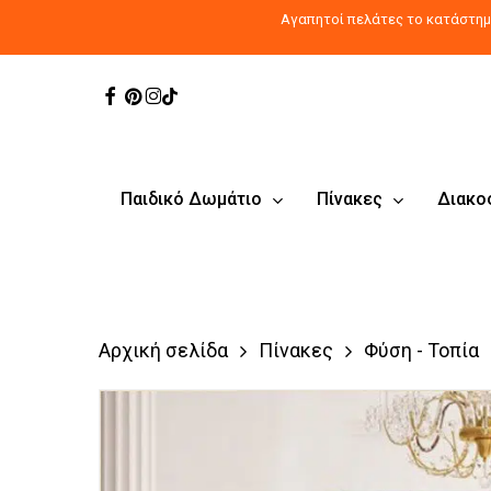
Skip
Αγαπητοί πελάτες το κατάστημα
to
main
Facebook
Pinterest
Instagram
Tiktok
content
Παιδικό Δωμάτιο
Πίνακες
Διακο
Αρχική σελίδα
Πίνακες
Φύση - Τοπία
Products
search