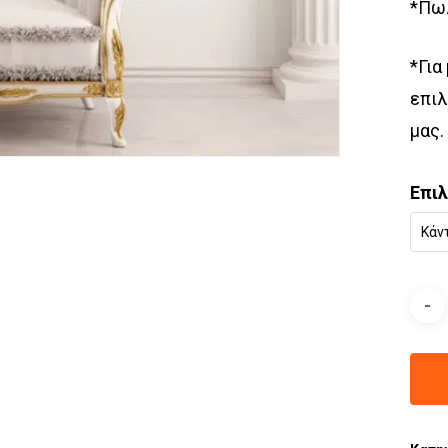
*Πωλ
*Για
επιλ
μας.
Επι
Κάν