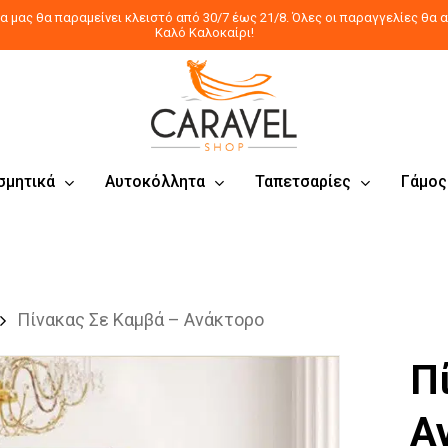
 μας θα παραμείνει κλειστό από 30/7 έως 21/8. Όλες οι παραγγελίες θα α
Καλό Καλοκαίρι!
σμητικά
Αυτοκόλλητα
Ταπετσαρίες
Γάμος
Πίνακας Σε Καμβά – Ανάκτορο
Π
Α