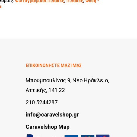
γορίες:
Φωτογραφικοί Πίνακες
,
Πίνακες
,
Φύση -
α
ΕΠΙΚΟΙΝΩΝΗΣΤΕ ΜΑΖΙ ΜΑΣ
Μπουμπουλίνας 9, Νέο Ηράκλειο,
Αττικής, 141 22
210 5244287
info@caravelshop.gr
Caravelshop Map