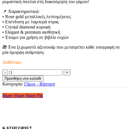
ρομαντική πινελιά στη διακόσμηση του γάμου!
📌 Χαρακτηριστικά:
• Rose gold μεταλλικές λεπτομέρειες
• Επένδυση με λαμπερά στρας
• Crystal diamond κορυφή
• Elegant & premium αισθητική
• Έτοιμο για χρήση σε βιβλίο ευχών
🎁 Ένα ξεχωριστό αξεσουάρ που μετατρέπει κάθε υπογραφή σε
μία όμορφη ανάμνηση.
Διαθέσιμο
Στυλό
Βιβλίου
Προσθήκη στο καλάθι
Ευχών
Κατηγορία:
Γάμος - Βάπτιση
ποσότητα
Share
Share
Share
Share
Pin
ΚΑΤΗΓΟΡΙΕΣ