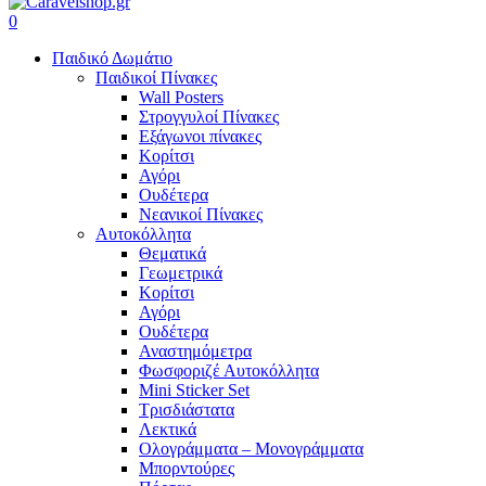
search
account
0
Menu
Παιδικό Δωμάτιο
Παιδικοί Πίνακες
Wall Posters
Στρογγυλοί Πίνακες
Εξάγωνοι πίνακες
Κορίτσι
Αγόρι
Ουδέτερα
Νεανικοί Πίνακες
Αυτοκόλλητα
Θεματικά
Γεωμετρικά
Κορίτσι
Αγόρι
Ουδέτερα
Αναστημόμετρα
Φωσφοριζέ Αυτοκόλλητα
Mini Sticker Set
Tρισδιάστατα
Λεκτικά
Ολογράμματα – Μονογράμματα
Μπορντούρες