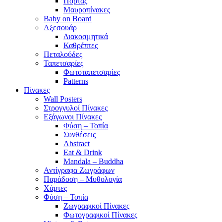
Πόρτας
Μαυροπίνακες
Baby on Board
Αξεσουάρ
Διακοσμητικά
Καθρέπτες
Πεταλούδες
Ταπετσαρίες
Φωτοταπετσαρίες
Patterns
Πίνακες
Wall Posters
Στρογγυλοί Πίνακες
Εξάγωνοι Πίνακες
Φύση – Τοπία
Συνθέσεις
Abstract
Eat & Drink
Mandala – Buddha
Αντίγραφα Ζωγράφων
Παράδοση – Μυθολογία
Χάρτες
Φύση – Τοπία
Ζωγραφικοί Πίνακες
Φωτογραφικοί Πίνακες