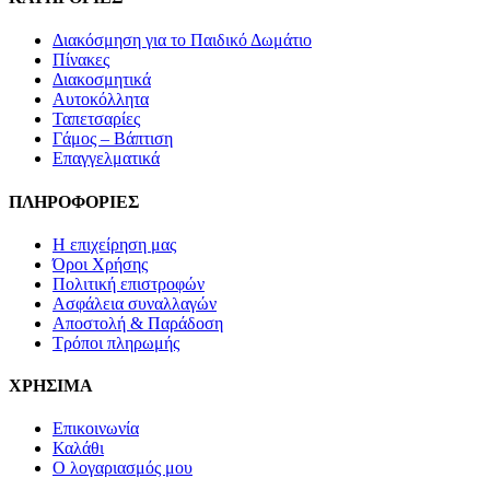
Διακόσμηση για το Παιδικό Δωμάτιο
Πίνακες
Διακοσμητικά
Αυτοκόλλητα
Ταπετσαρίες
Γάμος – Βάπτιση
Επαγγελματικά
ΠΛΗΡΟΦΟΡΙΕΣ
Η επιχείρηση μας
Όροι Χρήσης
Πολιτική επιστροφών
Ασφάλεια συναλλαγών
Αποστολή & Παράδοση
Τρόποι πληρωμής
ΧΡΗΣΙΜΑ
Επικοινωνία
Καλάθι
Ο λογαριασμός μου