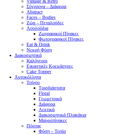
Vintage & Retro
Σύγχρονα – Διάφορα
Abstract
Faces – Bodies
Ζώα – Πεταλούδες
Λουλούδια
Ζωγραφικοί Πίνακες
Φωτογραφικοί Πίνακες
Eat & Drink
Νεκρή Φύση
Διακοσμητικά
Καλόγεροι
Εικαστικές Κρεμάστρες
Cake Topper
Αυτοκόλλητα
Τοίχου
Τρισδιάστατα
Floral
Γεωμετρικά
Διάφορα
Λεκτικά
Διακοσμητικά Πλακάκια
Μαυροπίνακες
Πόρτας
Φύση – Τοπία