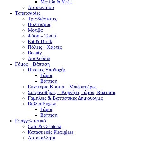
Μοτίβα & Υφές
Αυτοκινήτου
Ταπετσαρίες
Τρισδιάστατες
Πολιτισμός
Μοτίβα
Φύση – Τοπία
Eat & Drink
Πόλεις – Χάρτες
Beauty
Λουλούδια
Γάμος – Βάπτιση
Πίνακες Υποδοχής
Γάμος
Βάπτιση
Ευχετήρια Κουτιά – Μπιζουτιέρες
Στεφανοθήκες – Κορνίζες Γάμου, Βάπτισης
Γαμήλιες & Βαπτιστικές Δημιουργίες
Βιβλία Ευχών
Γάμος
Βάπτιση
Επαγγελματικά
Cafe & Gelateria
Κατασκευές Plexiglass
Αυτοκόλλητα