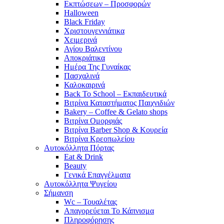
Εκπτώσεων – Προσφορών
Halloween
Black Friday
Χριστουγεννιάτικα
Χειμερινά
Αγίου Βαλεντίνου
Αποκριάτικα
Ημέρα Της Γυναίκας
Πασχαλινά
Καλοκαιρινά
Back To School – Εκπαιδευτικά
Βιτρίνα Καταστήματος Παιχνιδιών
Bakery – Coffee & Gelato shops
Βιτρίνα Ομορφιάς
Βιτρίνα Barber Shop & Κουρεία
Βιτρίνα Κρεοπωλείου
Αυτοκόλλητα Πόρτας
Eat & Drink
Beauty
Γενικά Επαγγέλματα
Αυτοκόλλητα Ψυγείου
Σήμανση
Wc – Τουαλέτας
Απαγορεύεται Το Κάπνισμα
Πληροφόρησης