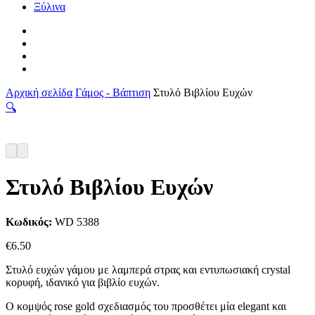
Ξύλινα
facebook
pinterest
instagram
tiktok
Αρχική σελίδα
Γάμος - Βάπτιση
Στυλό Βιβλίου Ευχών
🔍
Στυλό Βιβλίου Ευχών
Κωδικός:
WD 5388
€
6.50
Στυλό ευχών γάμου με λαμπερά στρας και εντυπωσιακή crystal
κορυφή, ιδανικό για βιβλίο ευχών.
Ο κομψός rose gold σχεδιασμός του προσθέτει μία elegant και