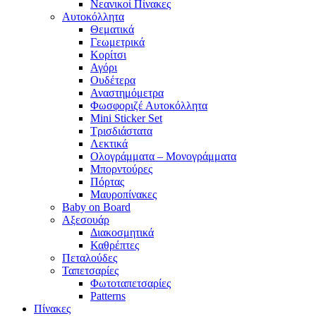
Νεανικοί Πίνακες
Αυτοκόλλητα
Θεματικά
Γεωμετρικά
Κορίτσι
Αγόρι
Ουδέτερα
Αναστημόμετρα
Φωσφοριζέ Αυτοκόλλητα
Mini Sticker Set
Tρισδιάστατα
Λεκτικά
Ολογράμματα – Μονογράμματα
Μπορντούρες
Πόρτας
Μαυροπίνακες
Baby on Board
Αξεσουάρ
Διακοσμητικά
Καθρέπτες
Πεταλούδες
Ταπετσαρίες
Φωτοταπετσαρίες
Patterns
Πίνακες