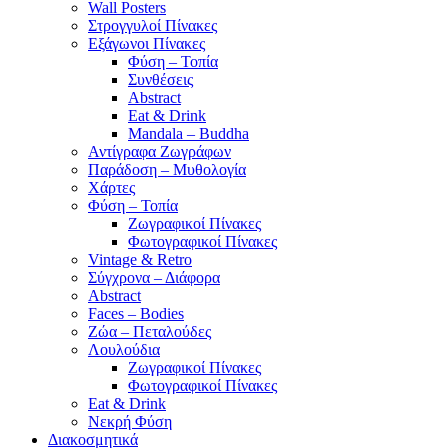
Wall Posters
Στρογγυλοί Πίνακες
Εξάγωνοι Πίνακες
Φύση – Τοπία
Συνθέσεις
Abstract
Eat & Drink
Mandala – Buddha
Αντίγραφα Ζωγράφων
Παράδοση – Μυθολογία
Χάρτες
Φύση – Τοπία
Ζωγραφικοί Πίνακες
Φωτογραφικοί Πίνακες
Vintage & Retro
Σύγχρονα – Διάφορα
Abstract
Faces – Bodies
Ζώα – Πεταλούδες
Λουλούδια
Ζωγραφικοί Πίνακες
Φωτογραφικοί Πίνακες
Eat & Drink
Νεκρή Φύση
Διακοσμητικά