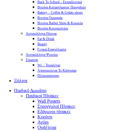
Back To School – Εκπαιδευτικά
Βιτρίνα Καταστήματος Παιχνιδιών
Bakery – Coffee & Gelato shops
Βιτρίνα Ομορφιάς
Βιτρίνα Barber Shop & Κουρεία
Βιτρίνα Κρεοπωλείου
Αυτοκόλλητα Πόρτας
Eat & Drink
Beauty
Γενικά Επαγγέλματα
Αυτοκόλλητα Ψυγείου
Σήμανση
Wc – Τουαλέτας
Απαγορεύεται Το Κάπνισμα
Πληροφόρησης
Ξύλινα
Παιδικό Δωμάτιο
Παιδικοί Πίνακες
Wall Posters
Στρογγυλοί Πίνακες
Εξάγωνοι πίνακες
Κορίτσι
Αγόρι
Ουδέτερα