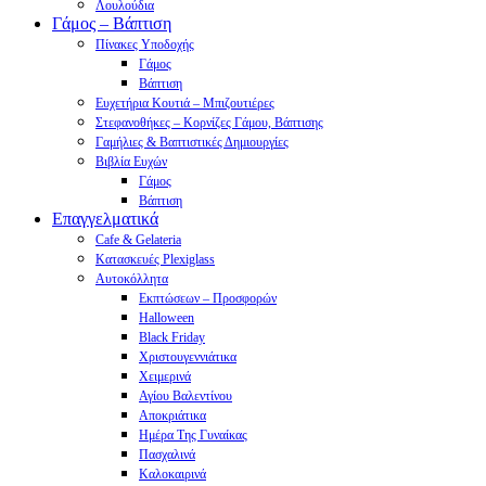
Λουλούδια
Γάμος – Βάπτιση
Πίνακες Υποδοχής
Γάμος
Βάπτιση
Ευχετήρια Κουτιά – Μπιζουτιέρες
Στεφανοθήκες – Κορνίζες Γάμου, Βάπτισης
Γαμήλιες & Βαπτιστικές Δημιουργίες
Βιβλία Ευχών
Γάμος
Βάπτιση
Επαγγελματικά
Cafe & Gelateria
Κατασκευές Plexiglass
Αυτοκόλλητα
Εκπτώσεων – Προσφορών
Halloween
Black Friday
Χριστουγεννιάτικα
Χειμερινά
Αγίου Βαλεντίνου
Αποκριάτικα
Ημέρα Της Γυναίκας
Πασχαλινά
Καλοκαιρινά