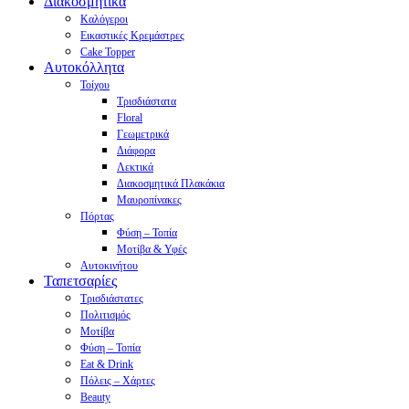
Διακοσμητικά
Καλόγεροι
Εικαστικές Κρεμάστρες
Cake Topper
Αυτοκόλλητα
Τοίχου
Τρισδιάστατα
Floral
Γεωμετρικά
Διάφορα
Λεκτικά
Διακοσμητικά Πλακάκια
Μαυροπίνακες
Πόρτας
Φύση – Τοπία
Μοτίβα & Υφές
Αυτοκινήτου
Ταπετσαρίες
Τρισδιάστατες
Πολιτισμός
Μοτίβα
Φύση – Τοπία
Eat & Drink
Πόλεις – Χάρτες
Beauty