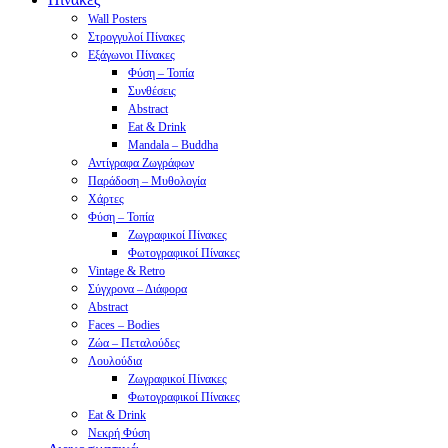
Wall Posters
Στρογγυλοί Πίνακες
Εξάγωνοι Πίνακες
Φύση – Τοπία
Συνθέσεις
Abstract
Eat & Drink
Mandala – Buddha
Αντίγραφα Ζωγράφων
Παράδοση – Μυθολογία
Χάρτες
Φύση – Τοπία
Ζωγραφικοί Πίνακες
Φωτογραφικοί Πίνακες
Vintage & Retro
Σύγχρονα – Διάφορα
Abstract
Faces – Bodies
Ζώα – Πεταλούδες
Λουλούδια
Ζωγραφικοί Πίνακες
Φωτογραφικοί Πίνακες
Eat & Drink
Νεκρή Φύση