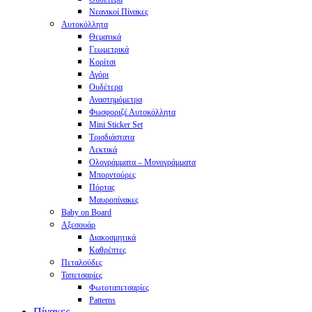
Νεανικοί Πίνακες
Αυτοκόλλητα
Θεματικά
Γεωμετρικά
Κορίτσι
Αγόρι
Ουδέτερα
Αναστημόμετρα
Φωσφοριζέ Αυτοκόλλητα
Mini Sticker Set
Tρισδιάστατα
Λεκτικά
Ολογράμματα – Μονογράμματα
Μπορντούρες
Πόρτας
Μαυροπίνακες
Baby on Board
Αξεσουάρ
Διακοσμητικά
Καθρέπτες
Πεταλούδες
Ταπετσαρίες
Φωτοταπετσαρίες
Patterns
Πίνακες