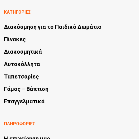
προϊόντος
Οι
ΚΑΤΗΓΟΡΙΕΣ
επιλογές
Διακόσμηση για το Παιδικό Δωμάτιο
μπορούν
να
Πίνακες
επιλεγούν
Διακοσμητικά
στη
Αυτοκόλλητα
σελίδα
Ταπετσαρίες
του
προϊόντος
Γάμος – Βάπτιση
Επαγγελματικά
ΠΛΗΡΟΦΟΡΙΕΣ
Η επιχείρηση μας