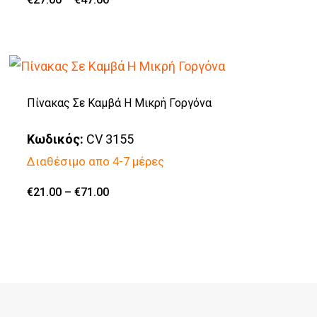
μπορούν
Αυτό
range:
€27.00
να
το
through
€47.00
επιλεγούν
προϊόν
στη
έχει
σελίδα
πολλαπλές
Πίνακας Σε Καμβά Η Μικρή Γοργόνα
του
παραλλαγές.
Κωδικός:
CV 3155
προϊόντος
Οι
Διαθέσιμο απο 4-7 μέρες
επιλογές
μπορούν
Price
€
21.00
–
€
71.00
Αυτό
range:
να
€21.00
το
through
επιλεγούν
€71.00
προϊόν
στη
έχει
σελίδα
πολλαπλές
του
παραλλαγές.