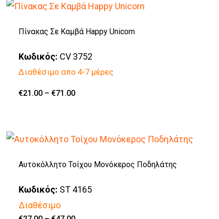
έχει
πολλαπλές
Πίνακας Σε Καμβά Happy Unicorn
παραλλαγές.
Κωδικός:
CV 3752
Οι
Διαθέσιμο απο 4-7 μέρες
επιλογές
μπορούν
Price
€
21.00
–
€
71.00
Αυτό
range:
να
€21.00
το
through
επιλεγούν
€71.00
προϊόν
στη
έχει
σελίδα
πολλαπλές
Αυτοκόλλητο Τοίχου Μονόκερος Ποδηλάτης
του
παραλλαγές.
προϊόντος
Κωδικός:
ST 4165
Οι
Διαθέσιμο
επιλογές
Price
€
27.00
–
€
47.00