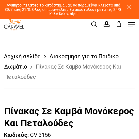
Skip
Αγαπητοί πελάτες το κατάστημα μας θα παραμείνει κλειστό από
30/7 έως 21/8. Όλες οι παραγγελίες θα αποσταλούν μετά τις 24/8.
to
Καλό Καλοκαίρι!
Men
main
Products
search
account
search
content
Αρχική σελίδα
Διακόσμηση για το Παιδικό
Δωμάτιο
Πίνακας Σε Καμβά Μονόκερος Και
Πεταλούδες
Πίνακας Σε Καμβά Μονόκερος
Και Πεταλούδες
Κωδικός:
CV 3156