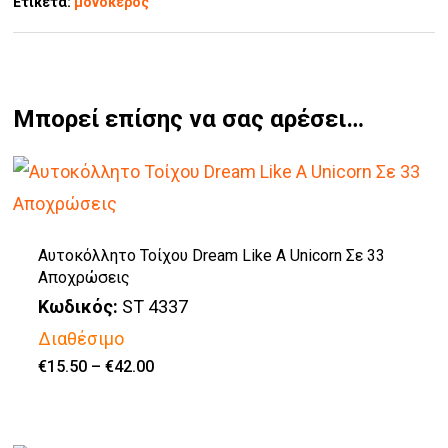
Ετικέτα:
μονόκερος
Μπορεί επίσης να σας αρέσει…
Αυτοκόλλητο Τοίχου Dream Like A Unicorn Σε 33
Αποχρώσεις
Κωδικός:
ST 4337
Διαθέσιμο
Price
€
15.50
–
€
42.00
Αυτό
range:
€15.50
το
through
€42.00
προϊόν