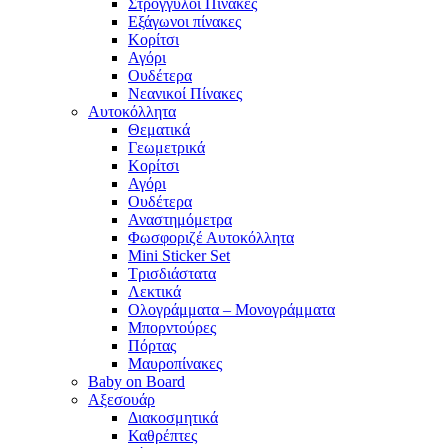
Στρογγυλοί Πίνακες
Εξάγωνοι πίνακες
Κορίτσι
Αγόρι
Ουδέτερα
Νεανικοί Πίνακες
Αυτοκόλλητα
Θεματικά
Γεωμετρικά
Κορίτσι
Αγόρι
Ουδέτερα
Αναστημόμετρα
Φωσφοριζέ Αυτοκόλλητα
Mini Sticker Set
Tρισδιάστατα
Λεκτικά
Ολογράμματα – Μονογράμματα
Μπορντούρες
Πόρτας
Μαυροπίνακες
Baby on Board
Αξεσουάρ
Διακοσμητικά
Καθρέπτες