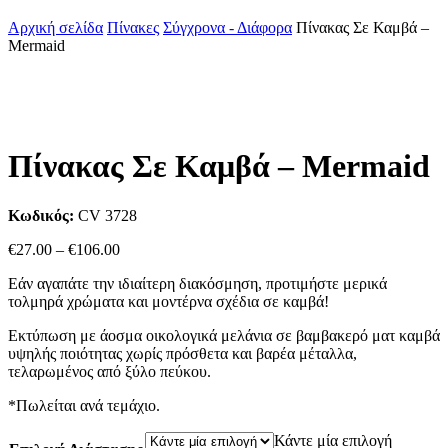
Αρχική σελίδα
Πίνακες
Σύγχρονα - Διάφορα
Πίνακας Σε Καμβά –
Mermaid
Πίνακας Σε Καμβά – Mermaid
Κωδικός:
CV 3728
Price
€
27.00
–
€
106.00
range:
Εάν αγαπάτε την ιδιαίτερη διακόσμηση, προτιμήστε μερικά
€27.00
τολμηρά χρώματα και μοντέρνα σχέδια σε καμβά!
through
€106.00
Εκτύπωση με άοσμα οικολογικά μελάνια σε βαμβακερό ματ καμβά
υψηλής ποιότητας χωρίς πρόσθετα και βαρέα μέταλλα,
τελαρωμένος από ξύλο πεύκου.
*Πωλείται ανά τεμάχιο.
Κάντε μία επιλογή