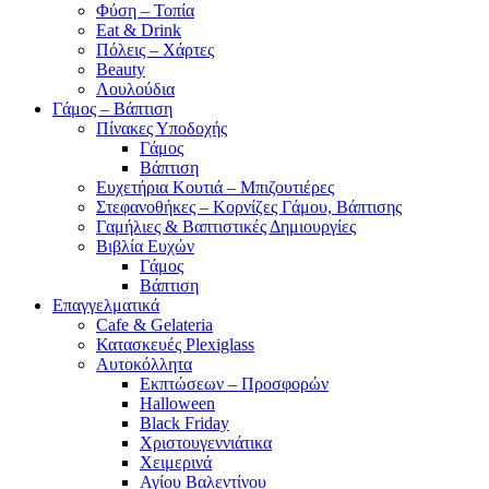
Φύση – Τοπία
Eat & Drink
Πόλεις – Χάρτες
Beauty
Λουλούδια
Γάμος – Βάπτιση
Πίνακες Υποδοχής
Γάμος
Βάπτιση
Ευχετήρια Κουτιά – Μπιζουτιέρες
Στεφανοθήκες – Κορνίζες Γάμου, Βάπτισης
Γαμήλιες & Βαπτιστικές Δημιουργίες
Βιβλία Ευχών
Γάμος
Βάπτιση
Επαγγελματικά
Cafe & Gelateria
Κατασκευές Plexiglass
Αυτοκόλλητα
Εκπτώσεων – Προσφορών
Halloween
Black Friday
Χριστουγεννιάτικα
Χειμερινά
Αγίου Βαλεντίνου