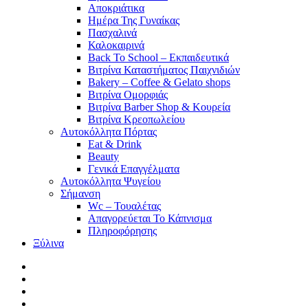
Αποκριάτικα
Ημέρα Της Γυναίκας
Πασχαλινά
Καλοκαιρινά
Back To School – Εκπαιδευτικά
Βιτρίνα Καταστήματος Παιχνιδιών
Bakery – Coffee & Gelato shops
Βιτρίνα Ομορφιάς
Βιτρίνα Barber Shop & Κουρεία
Βιτρίνα Κρεοπωλείου
Αυτοκόλλητα Πόρτας
Eat & Drink
Beauty
Γενικά Επαγγέλματα
Αυτοκόλλητα Ψυγείου
Σήμανση
Wc – Τουαλέτας
Απαγορεύεται Το Κάπνισμα
Πληροφόρησης
Ξύλινα
facebook
pinterest
instagram
tiktok