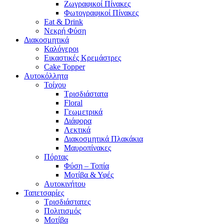
Ζωγραφικοί Πίνακες
Φωτογραφικοί Πίνακες
Eat & Drink
Νεκρή Φύση
Διακοσμητικά
Καλόγεροι
Εικαστικές Κρεμάστρες
Cake Topper
Αυτοκόλλητα
Τοίχου
Τρισδιάστατα
Floral
Γεωμετρικά
Διάφορα
Λεκτικά
Διακοσμητικά Πλακάκια
Μαυροπίνακες
Πόρτας
Φύση – Τοπία
Μοτίβα & Υφές
Αυτοκινήτου
Ταπετσαρίες
Τρισδιάστατες
Πολιτισμός
Μοτίβα