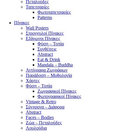
Πεταλούδες
Ταπετσαρίες
Φωτοταπετσαρίες
Patterns
Πίνακες
Wall Posters
Στρογγυλοί Πίνακες
Εξάγωνοι Πίνακες
Φύση – Τοπία
Συνθέσεις
Abstract
Eat & Drink
Mandala – Buddha
Αντίγραφα Ζωγράφων
Παράδοση – Μυθολογία
Χάρτες
Φύση – Τοπία
Ζωγραφικοί Πίνακες
Φωτογραφικοί Πίνακες
Vintage & Retro
Σύγχρονα – Διάφορα
Abstract
Faces – Bodies
Ζώα – Πεταλούδες
Λουλούδια