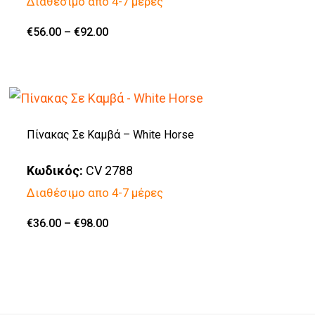
Διαθέσιμο απο 4-7 μέρες
επιλογές
μπορούν
Price
€
56.00
–
€
92.00
Αυτό
range:
να
€56.00
το
through
επιλεγούν
€92.00
προϊόν
στη
έχει
σελίδα
πολλαπλές
Πίνακας Σε Καμβά – White Horse
του
παραλλαγές.
προϊόντος
Κωδικός:
CV 2788
Οι
Διαθέσιμο απο 4-7 μέρες
επιλογές
μπορούν
Price
€
36.00
–
€
98.00
Αυτό
range:
να
€36.00
το
through
επιλεγούν
€98.00
προϊόν
στη
έχει
σελίδα