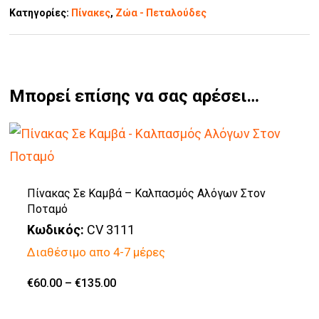
Κατηγορίες:
Πίνακες
,
Ζώα - Πεταλούδες
Μπορεί επίσης να σας αρέσει…
Πίνακας Σε Καμβά – Καλπασμός Αλόγων Στον
Ποταμό
Κωδικός:
CV 3111
Διαθέσιμο απο 4-7 μέρες
Price
€
60.00
–
€
135.00
Αυτό
range:
€60.00
το
through