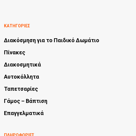
πολλαπλές
του
παραλλαγές.
προϊόντος
Οι
ΚΑΤΗΓΟΡΙΕΣ
επιλογές
Διακόσμηση για το Παιδικό Δωμάτιο
μπορούν
να
Πίνακες
επιλεγούν
Διακοσμητικά
στη
Αυτοκόλλητα
σελίδα
Ταπετσαρίες
του
προϊόντος
Γάμος – Βάπτιση
Επαγγελματικά
ΠΛΗΡΟΦΟΡΙΕΣ