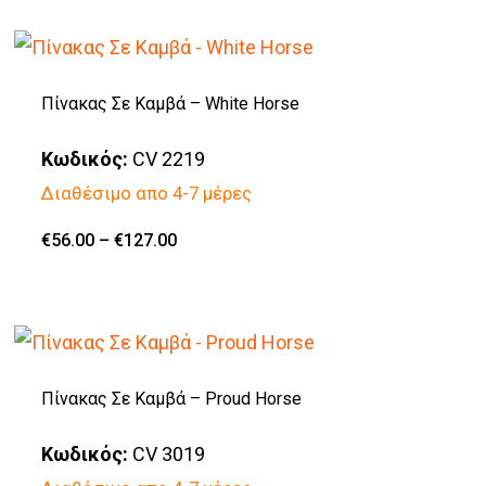
€135.00
προϊόν
έχει
πολλαπλές
Πίνακας Σε Καμβά – White Horse
παραλλαγές.
Κωδικός:
CV 2219
Οι
Διαθέσιμο απο 4-7 μέρες
επιλογές
μπορούν
Price
€
56.00
–
€
127.00
Αυτό
range:
να
€56.00
το
through
επιλεγούν
€127.00
προϊόν
στη
έχει
σελίδα
πολλαπλές
Πίνακας Σε Καμβά – Proud Horse
του
παραλλαγές.
προϊόντος
Κωδικός:
CV 3019
Οι