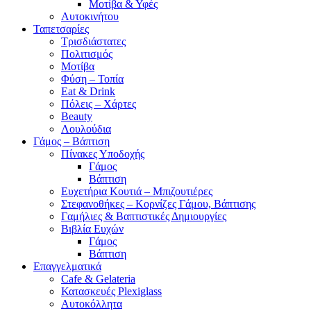
Μοτίβα & Υφές
Αυτοκινήτου
Ταπετσαρίες
Τρισδιάστατες
Πολιτισμός
Μοτίβα
Φύση – Τοπία
Eat & Drink
Πόλεις – Χάρτες
Beauty
Λουλούδια
Γάμος – Βάπτιση
Πίνακες Υποδοχής
Γάμος
Βάπτιση
Ευχετήρια Κουτιά – Μπιζουτιέρες
Στεφανοθήκες – Κορνίζες Γάμου, Βάπτισης
Γαμήλιες & Βαπτιστικές Δημιουργίες
Βιβλία Ευχών
Γάμος
Βάπτιση
Επαγγελματικά
Cafe & Gelateria
Κατασκευές Plexiglass
Αυτοκόλλητα