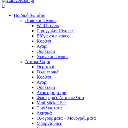
search
account
0
Menu
Παιδικό Δωμάτιο
Παιδικοί Πίνακες
Wall Posters
Στρογγυλοί Πίνακες
Εξάγωνοι πίνακες
Κορίτσι
Αγόρι
Ουδέτερα
Νεανικοί Πίνακες
Αυτοκόλλητα
Θεματικά
Γεωμετρικά
Κορίτσι
Αγόρι
Ουδέτερα
Αναστημόμετρα
Φωσφοριζέ Αυτοκόλλητα
Mini Sticker Set
Tρισδιάστατα
Λεκτικά
Ολογράμματα – Μονογράμματα
Μπορντούρες