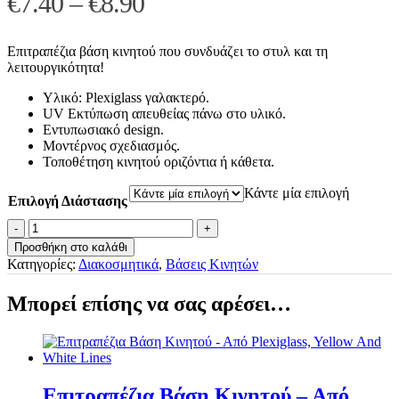
Price
€
7.40
–
€
8.90
range:
€7.40
Επιτραπέζια βάση κινητού που συνδυάζει το στυλ και τη
λειτουργικότητα!
through
Υλικό: Plexiglass γαλακτερό.
€8.90
UV Εκτύπωση απευθείας πάνω στο υλικό.
Εντυπωσιακό design.
Μοντέρνος σχεδιασμός.
Τοποθέτηση κινητού οριζόντια ή κάθετα.
Κάντε μία επιλογή
Επιλογή Διάστασης
Επιτραπέζια
Βάση
Προσθήκη στο καλάθι
Κινητού
Κατηγορίες:
Διακοσμητικά
,
Βάσεις Κινητών
-
Από
Μπορεί επίσης να σας αρέσει…
Plexiglass,
Pink
And
White
Lines
ποσότητα
Επιτραπέζια Βάση Κινητού – Από