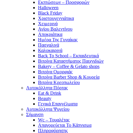
Εκπτώσεων – Προσφορών
Halloween
Black Friday
Χριστουγεννιάτικα
Χειμερινά
Αγίου Βαλεντίνου
Αποκριάτικα
Ημέρα Της Γυναίκας
Πασχαλινά
Καλοκαιρινά
Back To School – Εκπαιδευτικά
Βιτρίνα Καταστήματος Παιχνιδιών
Bakery – Coffee & Gelato shops
Βιτρίνα Ομορφιάς
Βιτρίνα Barber Shop & Κουρεία
Βιτρίνα Κρεοπωλείου
Αυτοκόλλητα Πόρτας
Eat & Drink
Beauty
Γενικά Επαγγέλματα
Αυτοκόλλητα Ψυγείου
Σήμανση
Wc – Τουαλέτας
Απαγορεύεται Το Κάπνισμα
Πληροφόρησης