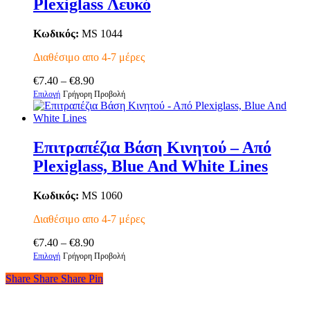
Plexiglass Λευκό
παραλλαγές.
Οι
επιλογές
Κωδικός:
MS 1044
μπορούν
να
Διαθέσιμο απο 4-7 μέρες
επιλεγούν
Price
στη
€
7.40
–
€
8.90
Αυτό
range:
σελίδα
Επιλογή
Γρήγορη Προβολή
το
€7.40
του
προϊόν
through
προϊόντος
έχει
€8.90
πολλαπλές
Επιτραπέζια Βάση Κινητού – Από
παραλλαγές.
Plexiglass, Blue And White Lines
Οι
επιλογές
μπορούν
Κωδικός:
MS 1060
να
επιλεγούν
Διαθέσιμο απο 4-7 μέρες
στη
Price
σελίδα
€
7.40
–
€
8.90
Αυτό
range:
του
Επιλογή
Γρήγορη Προβολή
το
€7.40
προϊόντος
Share
Share
Share
Share
Pin
προϊόν
through
έχει
€8.90
πολλαπλές