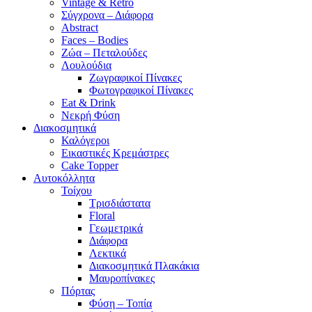
Vintage & Retro
Σύγχρονα – Διάφορα
Abstract
Faces – Bodies
Ζώα – Πεταλούδες
Λουλούδια
Ζωγραφικοί Πίνακες
Φωτογραφικοί Πίνακες
Eat & Drink
Νεκρή Φύση
Διακοσμητικά
Καλόγεροι
Εικαστικές Κρεμάστρες
Cake Topper
Αυτοκόλλητα
Τοίχου
Τρισδιάστατα
Floral
Γεωμετρικά
Διάφορα
Λεκτικά
Διακοσμητικά Πλακάκια
Μαυροπίνακες
Πόρτας
Φύση – Τοπία