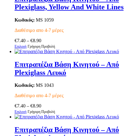
Plexiglass, Yellow And White Lines
Κωδικός:
MS 1059
Διαθέσιμο απο 4-7 μέρες
Price
€
7.40
–
€
8.90
Αυτό
range:
Επιλογή
Γρήγορη Προβολή
το
€7.40
προϊόν
through
έχει
€8.90
Επιτραπέζια Βάση Κινητού – Από
πολλαπλές
Plexiglass Λευκό
παραλλαγές.
Οι
επιλογές
Κωδικός:
MS 1043
μπορούν
να
Διαθέσιμο απο 4-7 μέρες
επιλεγούν
Price
στη
€
7.40
–
€
8.90
Αυτό
range:
σελίδα
Επιλογή
Γρήγορη Προβολή
το
€7.40
του
προϊόν
through
προϊόντος
έχει
€8.90
Επιτραπέζια Βάση Κινητού – Από
πολλαπλές