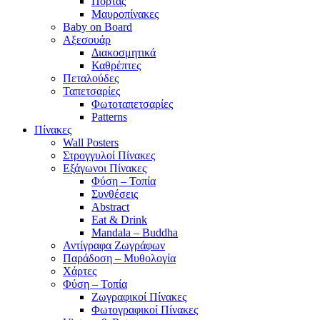
Πόρτας
Μαυροπίνακες
Baby on Board
Αξεσουάρ
Διακοσμητικά
Καθρέπτες
Πεταλούδες
Ταπετσαρίες
Φωτοταπετσαρίες
Patterns
Πίνακες
Wall Posters
Στρογγυλοί Πίνακες
Εξάγωνοι Πίνακες
Φύση – Τοπία
Συνθέσεις
Abstract
Eat & Drink
Mandala – Buddha
Αντίγραφα Ζωγράφων
Παράδοση – Μυθολογία
Χάρτες
Φύση – Τοπία
Ζωγραφικοί Πίνακες
Φωτογραφικοί Πίνακες