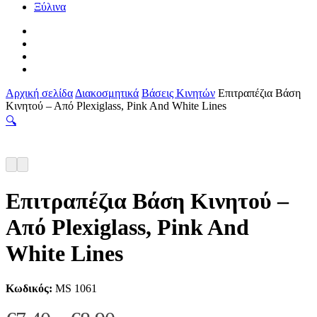
Ξύλινα
facebook
pinterest
instagram
tiktok
Αρχική σελίδα
Διακοσμητικά
Βάσεις Κινητών
Επιτραπέζια Βάση
Κινητού – Από Plexiglass, Pink And White Lines
🔍
Επιτραπέζια Βάση Κινητού –
Από Plexiglass, Pink And
White Lines
Κωδικός:
MS 1061