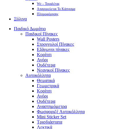
Wc – Τουαλέτας
Απαγορεύεται Το Κάπνισμα
Πληροφόρησης
Ξύλινα
Παιδικό Δωμάτιο
Παιδικοί Πίνακες
Wall Posters
Στρογγυλοί Πίνακες
Εξάγωνοι πίνακες
Κορίτσι
Αγόρι
Ουδέτερα
Νεανικοί Πίνακες
Αυτοκόλλητα
Θεματικά
Γεωμετρικά
Κορίτσι
Αγόρι
Ουδέτερα
Αναστημόμετρα
Φωσφοριζέ Αυτοκόλλητα
Mini Sticker Set
Tρισδιάστατα
Λεκτικά