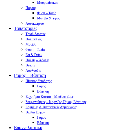
Μαυροπίνακες
Πόρτας
Φύση – Τοπία
Μοτίβα & Υφές
Αυτοκινήτου
Ταπετσαρίες
Τρισδιάστατες
Πολιτισμός
Μοτίβα
Φύση – Τοπία
Eat & Drink
Πόλεις – Χάρτες
Beauty
Λουλούδια
Γάμος – Βάπτιση
Πίνακες Υποδοχής
Γάμος
Βάπτιση
Ευχετήρια Κουτιά – Μπιζουτιέρες
Στεφανοθήκες – Κορνίζες Γάμου, Βάπτισης
Γαμήλιες & Βαπτιστικές Δημιουργίες
Βιβλία Ευχών
Γάμος
Βάπτιση
Επαγγελματικά