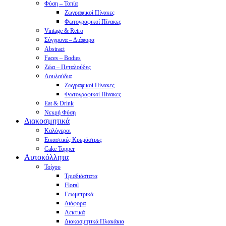
Φύση – Τοπία
Ζωγραφικοί Πίνακες
Φωτογραφικοί Πίνακες
Vintage & Retro
Σύγχρονα – Διάφορα
Abstract
Faces – Bodies
Ζώα – Πεταλούδες
Λουλούδια
Ζωγραφικοί Πίνακες
Φωτογραφικοί Πίνακες
Eat & Drink
Νεκρή Φύση
Διακοσμητικά
Καλόγεροι
Εικαστικές Κρεμάστρες
Cake Topper
Αυτοκόλλητα
Τοίχου
Τρισδιάστατα
Floral
Γεωμετρικά
Διάφορα
Λεκτικά
Διακοσμητικά Πλακάκια