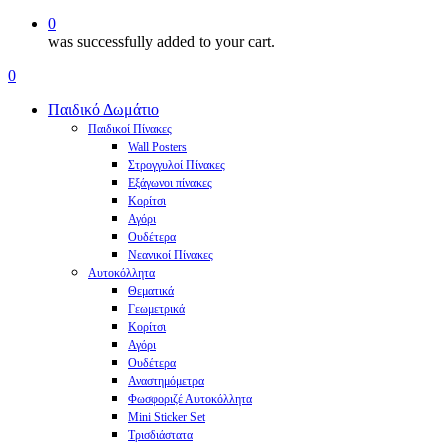
0
was successfully added to your cart.
Menu
search
account
0
Menu
Παιδικό Δωμάτιο
Παιδικοί Πίνακες
Wall Posters
Στρογγυλοί Πίνακες
Εξάγωνοι πίνακες
Κορίτσι
Αγόρι
Ουδέτερα
Νεανικοί Πίνακες
Αυτοκόλλητα
Θεματικά
Γεωμετρικά
Κορίτσι
Αγόρι
Ουδέτερα
Αναστημόμετρα
Φωσφοριζέ Αυτοκόλλητα
Mini Sticker Set
Tρισδιάστατα