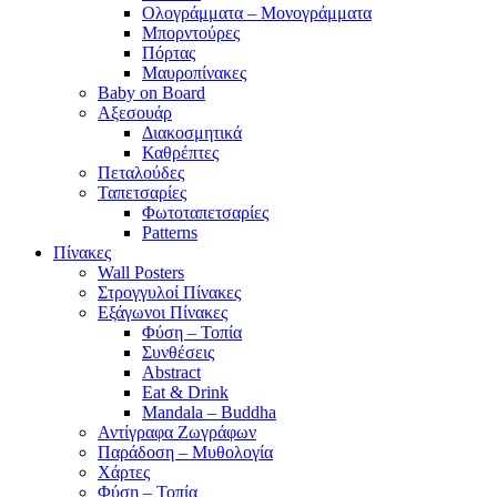
Ολογράμματα – Μονογράμματα
Μπορντούρες
Πόρτας
Μαυροπίνακες
Baby on Board
Αξεσουάρ
Διακοσμητικά
Καθρέπτες
Πεταλούδες
Ταπετσαρίες
Φωτοταπετσαρίες
Patterns
Πίνακες
Wall Posters
Στρογγυλοί Πίνακες
Εξάγωνοι Πίνακες
Φύση – Τοπία
Συνθέσεις
Abstract
Eat & Drink
Mandala – Buddha
Αντίγραφα Ζωγράφων
Παράδοση – Μυθολογία
Χάρτες
Φύση – Τοπία