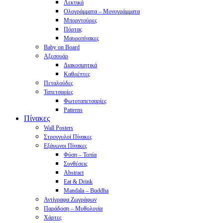
Λεκτικά
Ολογράμματα – Μονογράμματα
Μπορντούρες
Πόρτας
Μαυροπίνακες
Baby on Board
Αξεσουάρ
Διακοσμητικά
Καθρέπτες
Πεταλούδες
Ταπετσαρίες
Φωτοταπετσαρίες
Patterns
Πίνακες
Wall Posters
Στρογγυλοί Πίνακες
Εξάγωνοι Πίνακες
Φύση – Τοπία
Συνθέσεις
Abstract
Eat & Drink
Mandala – Buddha
Αντίγραφα Ζωγράφων
Παράδοση – Μυθολογία
Χάρτες