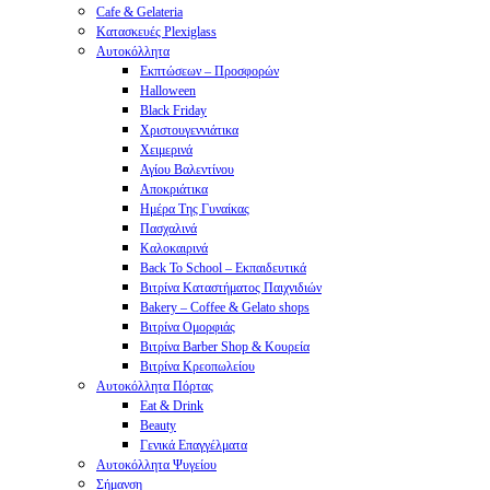
Cafe & Gelateria
Κατασκευές Plexiglass
Αυτοκόλλητα
Εκπτώσεων – Προσφορών
Halloween
Black Friday
Χριστουγεννιάτικα
Χειμερινά
Αγίου Βαλεντίνου
Αποκριάτικα
Ημέρα Της Γυναίκας
Πασχαλινά
Καλοκαιρινά
Back To School – Εκπαιδευτικά
Βιτρίνα Καταστήματος Παιχνιδιών
Bakery – Coffee & Gelato shops
Βιτρίνα Ομορφιάς
Βιτρίνα Barber Shop & Κουρεία
Βιτρίνα Κρεοπωλείου
Αυτοκόλλητα Πόρτας
Eat & Drink
Beauty
Γενικά Επαγγέλματα
Αυτοκόλλητα Ψυγείου
Σήμανση