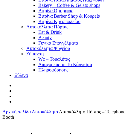
Bakery – Coffee & Gelato shops
Βιτρίνα Ομορφιάς
Βιτρίνα Barber Shop & Κουρεία
Βιτρίνα Κρεοπωλείου
Αυτοκόλλητα Πόρτας
Eat & Drink
Beauty
Γενικά Επαγγέλματα
Αυτοκόλλητα Ψυγείου
Σήμανση
Wc – Τουαλέτας
Απαγορεύεται Το Κάπνισμα
Πληροφόρησης
Ξύλινα
facebook
pinterest
instagram
tiktok
Αρχική σελίδα
Αυτοκόλλητα
Αυτοκόλλητο Πόρτας – Telephone
Booth