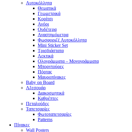
Αυτοκόλλητα
Θεματικά
Γεωμετρικά
Κορίτσι
Αγόρι
Ουδέτερα
Αναστημόμετρα
Φωσφοριζέ Αυτοκόλλητα
Mini Sticker Set
Tρισδιάστατα
Λεκτικά
Ολογράμματα – Μονογράμματα
Μπορντούρες
Πόρτας
Μαυροπίνακες
Baby on Board
Αξεσουάρ
Διακοσμητικά
Καθρέπτες
Πεταλούδες
Ταπετσαρίες
Φωτοταπετσαρίες
Patterns
Πίνακες
Wall Posters