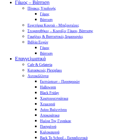
Γάμος – Βάπτιση
Πίνακες Υποδοχής
Γάμος
Βάπτιση
Ευχετήρια Κουτιά – Μπιζουτιέρες
Στεφανοθήκες – Κορνίζες Γάμου, Βάπτισης
Γαμήλιες & Βαπτιστικές Δημιουργίες
Βιβλία Ευχών
Γάμος
Βάπτιση
Επαγγελματικά
Cafe & Gelateria
Κατασκευές Plexiglass
Αυτοκόλλητα
Εκπτώσεων – Προσφορών
Halloween
Black Friday
Χριστουγεννιάτικα
Χειμερινά
Αγίου Βαλεντίνου
Αποκριάτικα
Ημέρα Της Γυναίκας
Πασχαλινά
Καλοκαιρινά
Back To School – Εκπαιδευτικά