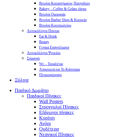
Βιτρίνα Καταστήματος Παιχνιδιών
Bakery – Coffee & Gelato shops
Βιτρίνα Ομορφιάς
Βιτρίνα Barber Shop & Κουρεία
Βιτρίνα Κρεοπωλείου
Αυτοκόλλητα Πόρτας
Eat & Drink
Beauty
Γενικά Επαγγέλματα
Αυτοκόλλητα Ψυγείου
Σήμανση
Wc – Τουαλέτας
Απαγορεύεται Το Κάπνισμα
Πληροφόρησης
Ξύλινα
Παιδικό Δωμάτιο
Παιδικοί Πίνακες
Wall Posters
Στρογγυλοί Πίνακες
Εξάγωνοι πίνακες
Κορίτσι
Αγόρι
Ουδέτερα
Νεανικοί Πίνακες