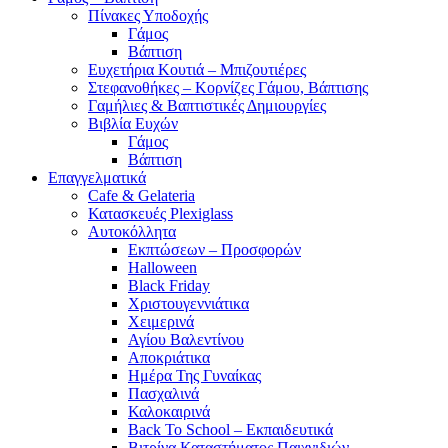
Πίνακες Υποδοχής
Γάμος
Βάπτιση
Ευχετήρια Κουτιά – Μπιζουτιέρες
Στεφανοθήκες – Κορνίζες Γάμου, Βάπτισης
Γαμήλιες & Βαπτιστικές Δημιουργίες
Βιβλία Ευχών
Γάμος
Βάπτιση
Επαγγελματικά
Cafe & Gelateria
Κατασκευές Plexiglass
Αυτοκόλλητα
Εκπτώσεων – Προσφορών
Halloween
Black Friday
Χριστουγεννιάτικα
Χειμερινά
Αγίου Βαλεντίνου
Αποκριάτικα
Ημέρα Της Γυναίκας
Πασχαλινά
Καλοκαιρινά
Back To School – Εκπαιδευτικά
Βιτρίνα Καταστήματος Παιχνιδιών