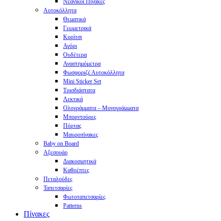
Νεανικοί Πίνακες
Αυτοκόλλητα
Θεματικά
Γεωμετρικά
Κορίτσι
Αγόρι
Ουδέτερα
Αναστημόμετρα
Φωσφοριζέ Αυτοκόλλητα
Mini Sticker Set
Tρισδιάστατα
Λεκτικά
Ολογράμματα – Μονογράμματα
Μπορντούρες
Πόρτας
Μαυροπίνακες
Baby on Board
Αξεσουάρ
Διακοσμητικά
Καθρέπτες
Πεταλούδες
Ταπετσαρίες
Φωτοταπετσαρίες
Patterns
Πίνακες