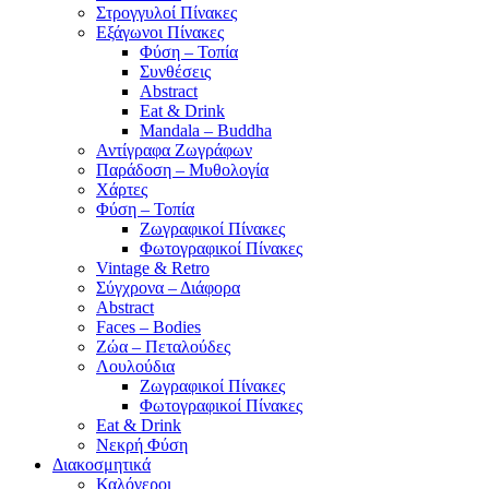
Στρογγυλοί Πίνακες
Εξάγωνοι Πίνακες
Φύση – Τοπία
Συνθέσεις
Abstract
Eat & Drink
Mandala – Buddha
Αντίγραφα Ζωγράφων
Παράδοση – Μυθολογία
Χάρτες
Φύση – Τοπία
Ζωγραφικοί Πίνακες
Φωτογραφικοί Πίνακες
Vintage & Retro
Σύγχρονα – Διάφορα
Abstract
Faces – Bodies
Ζώα – Πεταλούδες
Λουλούδια
Ζωγραφικοί Πίνακες
Φωτογραφικοί Πίνακες
Eat & Drink
Νεκρή Φύση
Διακοσμητικά
Καλόγεροι