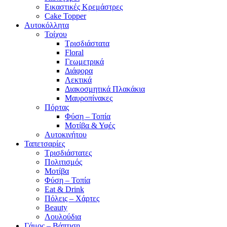
Εικαστικές Κρεμάστρες
Cake Topper
Αυτοκόλλητα
Τοίχου
Τρισδιάστατα
Floral
Γεωμετρικά
Διάφορα
Λεκτικά
Διακοσμητικά Πλακάκια
Μαυροπίνακες
Πόρτας
Φύση – Τοπία
Μοτίβα & Υφές
Αυτοκινήτου
Ταπετσαρίες
Τρισδιάστατες
Πολιτισμός
Μοτίβα
Φύση – Τοπία
Eat & Drink
Πόλεις – Χάρτες
Beauty
Λουλούδια
Γάμος – Βάπτιση