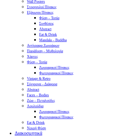
Wall Posters
Στρογγυλοί Πίνακες
Εξάγωνοι Πίνακες
Φύση – Τοπία
Συνθέσεις
Abstract
Eat & Drink
Mandala – Buddha
Αντίγραφα Ζωγράφων
Παράδοση – Μυθολογία
Χάρτες
Φύση – Τοπία
Ζωγραφικοί Πίνακες
Φωτογραφικοί Πίνακες
Vintage & Retro
Σύγχρονα – Διάφορα
Abstract
Faces – Bodies
Ζώα – Πεταλούδες
Λουλούδια
Ζωγραφικοί Πίνακες
Φωτογραφικοί Πίνακες
Eat & Drink
Νεκρή Φύση
Διακοσμητικά