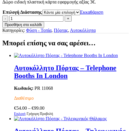
Δώρο ειδική πλαστική κάρτα εφαρμογής αξίας 3€.
Επιλογή Διάστασης
Εκκαθάριση
Αυτοκόλλητο
Πόρτας
Προσθήκη στο καλάθι
-
Κατηγορίες:
Φύση - Τοπία
,
Πόρτας
,
Αυτοκόλλητα
Telephone
Booth
Μπορεί επίσης να σας αρέσει…
ποσότητα
Αυτοκόλλητο Πόρτας – Telephone
Booths In London
Κωδικός:
PR 11068
Διαθέσιμο
Price
€
54.00
–
€
99.00
Αυτό
range:
Επιλογή
Γρήγορη Προβολή
το
€54.00
προϊόν
through
έχει
€99.00
Αυτοκόλλητο Πόρτας – Τηλεφωνικός