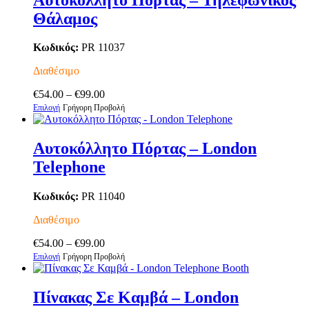
πολλαπλές
Θάλαμος
παραλλαγές.
Οι
επιλογές
Κωδικός:
PR 11037
μπορούν
να
Διαθέσιμο
επιλεγούν
Price
στη
€
54.00
–
€
99.00
Αυτό
range:
σελίδα
Επιλογή
Γρήγορη Προβολή
το
€54.00
του
προϊόν
through
προϊόντος
έχει
€99.00
Αυτοκόλλητο Πόρτας – London
πολλαπλές
Telephone
παραλλαγές.
Οι
επιλογές
Κωδικός:
PR 11040
μπορούν
να
Διαθέσιμο
επιλεγούν
Price
στη
€
54.00
–
€
99.00
Αυτό
range:
σελίδα
Επιλογή
Γρήγορη Προβολή
το
€54.00
του
προϊόν
through
προϊόντος
έχει
€99.00
Πίνακας Σε Καμβά – London
πολλαπλές