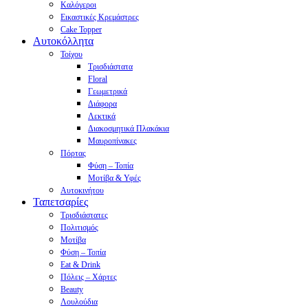
Καλόγεροι
Εικαστικές Κρεμάστρες
Cake Topper
Αυτοκόλλητα
Τοίχου
Τρισδιάστατα
Floral
Γεωμετρικά
Διάφορα
Λεκτικά
Διακοσμητικά Πλακάκια
Μαυροπίνακες
Πόρτας
Φύση – Τοπία
Μοτίβα & Υφές
Αυτοκινήτου
Ταπετσαρίες
Τρισδιάστατες
Πολιτισμός
Μοτίβα
Φύση – Τοπία
Eat & Drink
Πόλεις – Χάρτες
Beauty
Λουλούδια