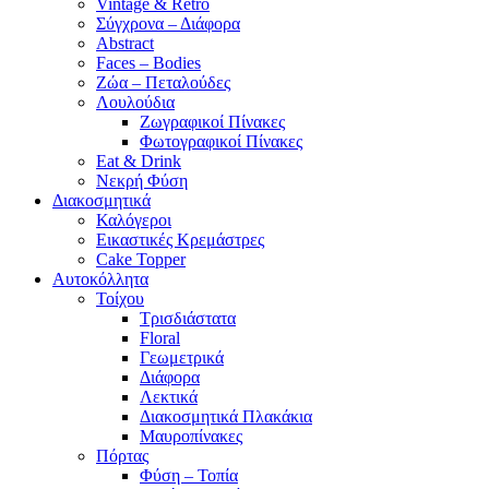
Vintage & Retro
Σύγχρονα – Διάφορα
Abstract
Faces – Bodies
Ζώα – Πεταλούδες
Λουλούδια
Ζωγραφικοί Πίνακες
Φωτογραφικοί Πίνακες
Eat & Drink
Νεκρή Φύση
Διακοσμητικά
Καλόγεροι
Εικαστικές Κρεμάστρες
Cake Topper
Αυτοκόλλητα
Τοίχου
Τρισδιάστατα
Floral
Γεωμετρικά
Διάφορα
Λεκτικά
Διακοσμητικά Πλακάκια
Μαυροπίνακες
Πόρτας
Φύση – Τοπία