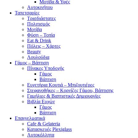
Μοτίβα & Υφές
Αυτοκινήτου
Ταπετσαρίες
Τρισδιάστατες
Πολιτισμός
Μοτίβα
Φύση – Τοπία
Eat & Drink
Πόλεις – Χάρτες
Beauty
Λουλούδια
Γάμος – Βάπτιση
Πίνακες Υποδοχής
Γάμος
Βάπτιση
Ευχετήρια Κουτιά – Μπιζουτιέρες
Στεφανοθήκες – Κορνίζες Γάμου, Βάπτισης
Γαμήλιες & Βαπτιστικές Δημιουργίες
Βιβλία Ευχών
Γάμος
Βάπτιση
Επαγγελματικά
Cafe & Gelateria
Κατασκευές Plexiglass
Αυτοκόλλητα