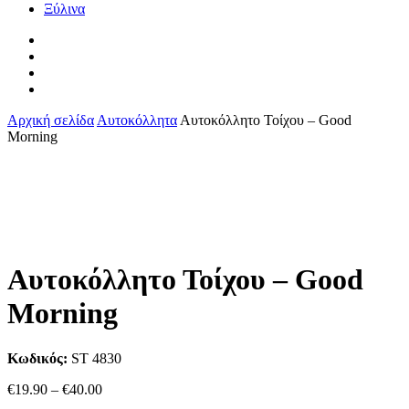
Ξύλινα
facebook
pinterest
instagram
tiktok
Αρχική σελίδα
Αυτοκόλλητα
Αυτοκόλλητο Τοίχου – Good
Morning
Αυτοκόλλητο Τοίχου – Good
Morning
Κωδικός:
ST 4830
Price
€
19.90
–
€
40.00
range: