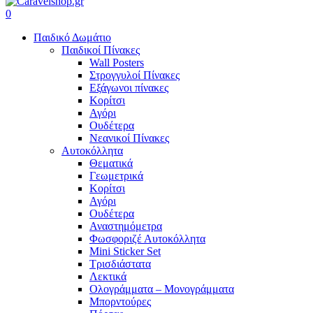
search
account
0
Menu
Παιδικό Δωμάτιο
Παιδικοί Πίνακες
Wall Posters
Στρογγυλοί Πίνακες
Εξάγωνοι πίνακες
Κορίτσι
Αγόρι
Ουδέτερα
Νεανικοί Πίνακες
Αυτοκόλλητα
Θεματικά
Γεωμετρικά
Κορίτσι
Αγόρι
Ουδέτερα
Αναστημόμετρα
Φωσφοριζέ Αυτοκόλλητα
Mini Sticker Set
Tρισδιάστατα
Λεκτικά
Ολογράμματα – Μονογράμματα
Μπορντούρες