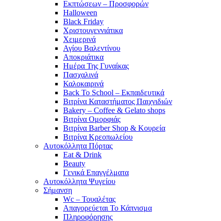
Εκπτώσεων – Προσφορών
Halloween
Black Friday
Χριστουγεννιάτικα
Χειμερινά
Αγίου Βαλεντίνου
Αποκριάτικα
Ημέρα Της Γυναίκας
Πασχαλινά
Καλοκαιρινά
Back To School – Εκπαιδευτικά
Βιτρίνα Καταστήματος Παιχνιδιών
Bakery – Coffee & Gelato shops
Βιτρίνα Ομορφιάς
Βιτρίνα Barber Shop & Κουρεία
Βιτρίνα Κρεοπωλείου
Αυτοκόλλητα Πόρτας
Eat & Drink
Beauty
Γενικά Επαγγέλματα
Αυτοκόλλητα Ψυγείου
Σήμανση
Wc – Τουαλέτας
Απαγορεύεται Το Κάπνισμα
Πληροφόρησης