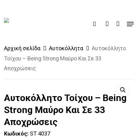
Skip
to
Men
main
Products
search
account
search
content
Αρχική σελίδα
Αυτοκόλλητα
Αυτοκόλλητο
Τοίχου – Being Strong Μαύρο Και Σε 33
Αποχρώσεις
Αυτοκόλλητο Τοίχου – Being
Strong Μαύρο Και Σε 33
Αποχρώσεις
Κωδικός:
ST 4037