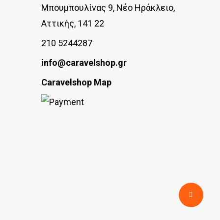
Μπουμπουλίνας 9, Νέο Ηράκλειο,
μπορούν
Αττικής, 141 22
να
210 5244287
επιλεγούν
στη
info@caravelshop.gr
σελίδα
Caravelshop Map
του
προϊόντος
Share