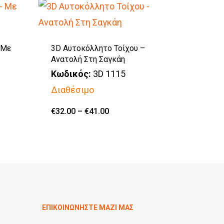
 Με
3D Αυτοκόλλητο Τοίχου –
Ανατολή Στη Σαγκάη
Κωδικός:
3D 1115
Διαθέσιμο
Αυτό
Price
€
32.00
–
€
41.00
range:
το
€32.00
through
προϊόν
€41.00
έχει
πολλαπλές
παραλλαγές.
Οι
ΕΠΙΚΟΙΝΩΝΗΣΤΕ ΜΑΖΙ ΜΑΣ
επιλογές