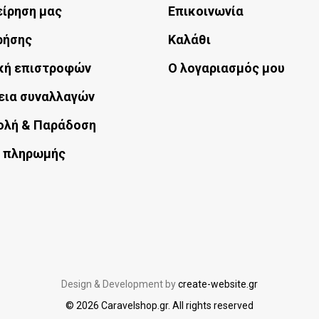
είρηση μας
Επικοινωνία
μπορούν
μπορούν
ρήσης
Καλάθι
να
να
επιλεγούν
επιλεγούν
κή επιστροφών
Ο λογαριασμός μου
στη
στη
εια συναλλαγών
σελίδα
σελίδα
ολή & Παράδοση
του
του
 πληρωμής
προϊόντος
προϊόντος
Design & Development by
create-website.gr
© 2026 Caravelshop.gr. All rights reserved