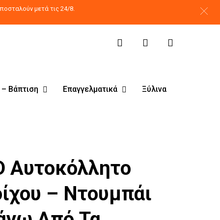
search
account
ποσταλούν μετά τις 24/8.
 – Βάπτιση
Επαγγελματικά
Ξύλινα
D Αυτοκόλλητο
οίχου – Ντουμπάι
άνω Από Τα