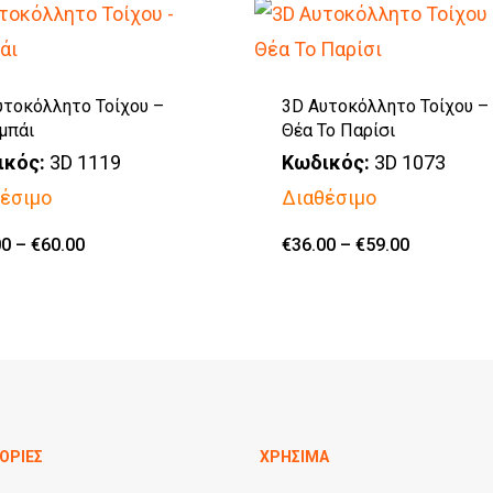
υτοκόλλητο Τοίχου –
3D Αυτοκόλλητο Τοίχου –
μπάι
Θέα Το Παρίσι
ικός:
3D 1119
Κωδικός:
3D 1073
έσιμο
Διαθέσιμο
Αυτό
Price
Αυτό
Price
00
–
€
60.00
€
36.00
–
€
59.00
range:
range:
το
€27.00
το
€36.00
through
through
προϊόν
€60.00
προϊόν
€59.00
έχει
έχει
πολλαπλές
πολλαπλές
παραλλαγές.
παραλλαγές.
Οι
Οι
ΟΡΙΕΣ
ΧΡΗΣΙΜΑ
επιλογές
επιλογές