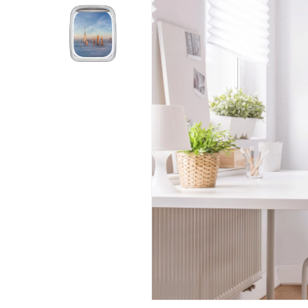
Products
search