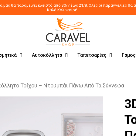
 μας θα παραμείνει κλειστό από 30/7 έως 21/8. Όλες οι παραγγελίες θα α
Καλό Καλοκαίρι!
σμητικά
Αυτοκόλλητα
Ταπετσαρίες
Γάμος
κόλλητο Τοίχου – Ντουμπάι Πάνω Από Τα Σύννεφα
3
Τ
Π