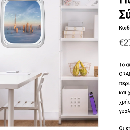
Σ
Κωδ
€
2
Το α
ORAF
περι
και 
χρήσ
γυαλ
Οι ε