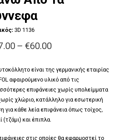
ύννεφα
ικός:
3D 1136
Price
7.00
–
€
60.00
range:
€27.00
υτοκόλλητο είναι της γερμανικής εταιρίας
through
OL αφαιρούμενο υλικό από τις
€60.00
σσότερες επιφάνειες χωρίς υπολείμματα
χωρίς χλώριο, κατάλληλο για εσωτερική
η για κάθε λεία επιφάνεια όπως τοίχος,
ί (τζάμι) και έπιπλα.
πιφάνειες στις οποίες θα εφαρμοστεί το