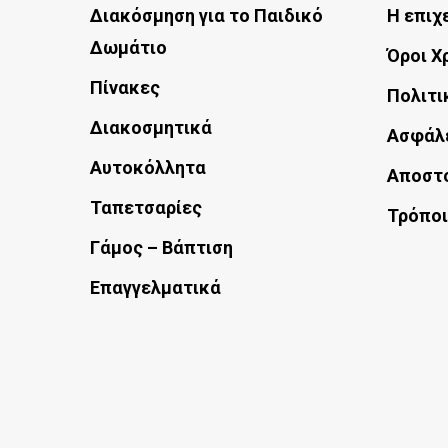
Διακόσμηση για το Παιδικό
Η επιχ
μπορούν
Δωμάτιο
Όροι Χ
να
Πίνακες
επιλεγούν
Πολιτι
στη
Διακοσμητικά
Ασφάλ
σελίδα
Αυτοκόλλητα
Αποστ
του
Ταπετσαρίες
Τρόποι
προϊόντος
Γάμος – Βάπτιση
Επαγγελματικά