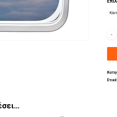
Επι
Κατη
Ετικ
έσει…