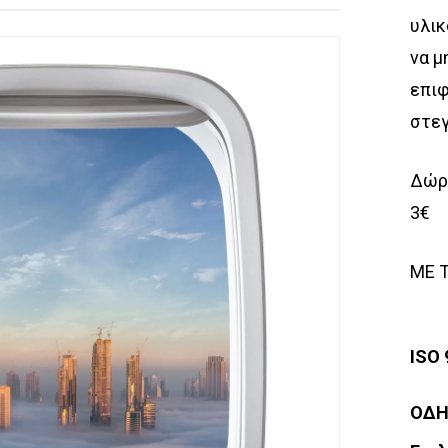
υλικ
να μ
επιφ
στεγ
Δώρο
3€
ΜΕ 
ISO
ΟΔΗ