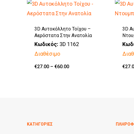
3D Αυτοκόλλητο Τοίχου –
3D Α
Αερόστατα Στην Ανατολία
Ντου
Κωδικός:
3D 1162
Κωδ
Διαθέσιμο
Διαθ
Αυτό
Price
€
27.00
–
€
60.00
€
27.
range:
το
€27.00
through
προϊόν
€60.00
έχει
πολλαπλές
παραλλαγές.
Οι
ΚΑΤΗΓΟΡΙΕΣ
ΠΛΗΡΟΦ
επιλογές