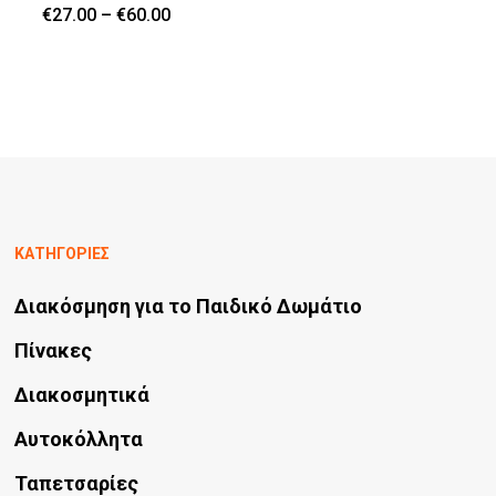
Price
€
27.00
–
€
60.00
να
Αυτό
range:
€27.00
επιλεγούν
το
through
€60.00
στη
προϊόν
σελίδα
έχει
του
πολλαπλές
προϊόντος
παραλλαγές.
Οι
ΚΑΤΗΓΟΡΙΕΣ
επιλογές
Διακόσμηση για το Παιδικό Δωμάτιο
μπορούν
να
Πίνακες
επιλεγούν
Διακοσμητικά
στη
Αυτοκόλλητα
σελίδα
Ταπετσαρίες
του