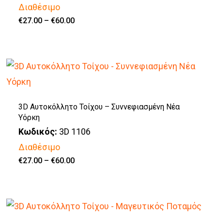
Διαθέσιμο
Price
€
27.00
–
€
60.00
Αυτό
range:
€27.00
το
through
€60.00
προϊόν
έχει
πολλαπλές
παραλλαγές.
3D Αυτοκόλλητο Τοίχου – Συννεφιασμένη Νέα
Υόρκη
Οι
Κωδικός:
3D 1106
επιλογές
Διαθέσιμο
μπορούν
Price
€
27.00
–
€
60.00
να
Αυτό
range:
€27.00
επιλεγούν
το
through
€60.00
στη
προϊόν
σελίδα
έχει