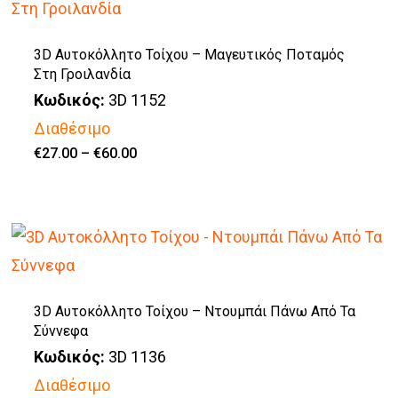
του
πολλαπλές
προϊόντος
παραλλαγές.
3D Αυτοκόλλητο Τοίχου – Μαγευτικός Ποταμός
Στη Γροιλανδία
Οι
Κωδικός:
3D 1152
επιλογές
Διαθέσιμο
μπορούν
Price
€
27.00
–
€
60.00
να
Αυτό
range:
€27.00
επιλεγούν
το
through
€60.00
στη
προϊόν
σελίδα
έχει
του
πολλαπλές
προϊόντος
παραλλαγές.
3D Αυτοκόλλητο Τοίχου – Ντουμπάι Πάνω Από Τα
Σύννεφα
Οι
Κωδικός:
3D 1136
επιλογές
Διαθέσιμο
μπορούν