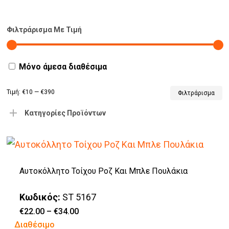
Φιλτράρισμα Με Τιμή
Μόνο άμεσα διαθέσιμα
Τιμή:
€10
—
€390
Φιλτράρισμα
Κατηγορίες Προϊόντων
Αυτοκόλλητο Τοίχου Ροζ Και Μπλε Πουλάκια
Κωδικός:
ST 5167
Price
€
22.00
–
€
34.00
range:
Αυτό
Διαθέσιμο
€22.00