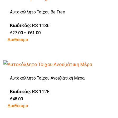
πολλαπλές
Αυτοκόλλητο Τοίχου Be Free
παραλλαγές.
Οι
Κωδικός:
RS 1136
επιλογές
Price
€
27.00
–
€
61.00
range:
Αυτό
Διαθέσιμο
μπορούν
€27.00
through
το
να
€61.00
προϊόν
επιλεγούν
έχει
στη
πολλαπλές
σελίδα
Αυτοκόλλητο Τοίχου Ανοιξιάτικη Μέρα
παραλλαγές.
του
Οι
προϊόντος
Κωδικός:
RS 1128
επιλογές
€
48.00
Διαθέσιμο
μπορούν
να