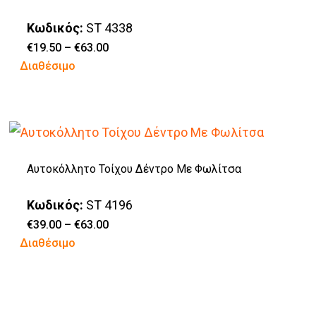
προϊόντος
Κωδικός:
ST 4338
Price
€
19.50
–
€
63.00
range:
Αυτό
Διαθέσιμο
€19.50
through
το
€63.00
προϊόν
έχει
πολλαπλές
Αυτοκόλλητο Τοίχου Δέντρο Με Φωλίτσα
παραλλαγές.
Οι
Κωδικός:
ST 4196
επιλογές
Price
€
39.00
–
€
63.00
range:
Αυτό
Διαθέσιμο
μπορούν
€39.00
through
το
να
€63.00
προϊόν
επιλεγούν
έχει
στη