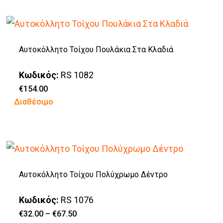
επιλεγούν
στη
σελίδα
Αυτοκόλλητο Τοίχου Πουλάκια Στα Κλαδιά
του
προϊόντος
Κωδικός:
RS 1082
€
154.00
Διαθέσιμο
Αυτοκόλλητο Τοίχου Πολύχρωμο Δέντρο
Κωδικός:
RS 1076
Price
€
32.00
–
€
67.50
range: