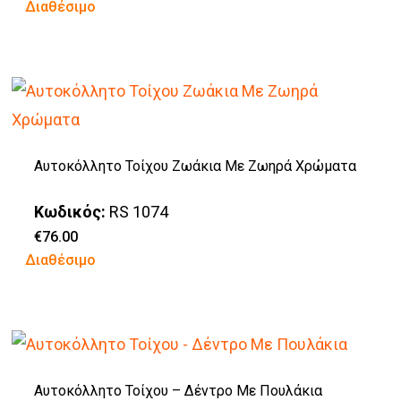
Αυτό
Διαθέσιμο
€32.00
through
το
€67.50
προϊόν
έχει
πολλαπλές
παραλλαγές.
Αυτοκόλλητο Τοίχου Ζωάκια Με Ζωηρά Χρώματα
Οι
επιλογές
Κωδικός:
RS 1074
μπορούν
€
76.00
Διαθέσιμο
να
επιλεγούν
στη
σελίδα
του
Αυτοκόλλητο Τοίχου – Δέντρο Με Πουλάκια