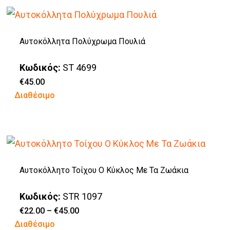
επιλεγούν
έχει
στη
πολλαπλές
σελίδα
Αυτοκόλλητα Πολύχρωμα Πουλιά
παραλλαγές.
του
Οι
προϊόντος
Κωδικός:
ST 4699
επιλογές
€
45.00
Διαθέσιμο
μπορούν
να
επιλεγούν
στη
σελίδα
Αυτοκόλλητο Τοίχου Ο Κύκλος Με Τα Ζωάκια
του
προϊόντος
Κωδικός:
STR 1097
Price
€
22.00
–
€
45.00
range:
Αυτό
Διαθέσιμο
€22.00