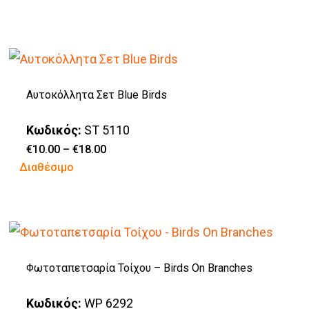
through
το
€34.00
προϊόν
έχει
πολλαπλές
Αυτοκόλλητα Σετ Blue Birds
παραλλαγές.
Οι
Κωδικός:
ST 5110
επιλογές
Price
€
10.00
–
€
18.00
range:
Αυτό
Διαθέσιμο
μπορούν
€10.00
through
το
να
€18.00
προϊόν
επιλεγούν
έχει
στη
πολλαπλές
σελίδα
Φωτοταπετσαρία Τοίχου – Birds On Branches
παραλλαγές.
του
Οι
προϊόντος
Κωδικός:
WP 6292