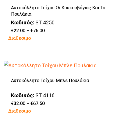
παραλλαγές.
του
Αυτοκόλλητο Τοίχου Οι Κουκουβάγιες Και Τα
Οι
προϊόντος
Πουλάκια
επιλογές
Κωδικός:
ST 4250
μπορούν
Price
€
22.00
–
€
76.00
range:
Αυτό
Διαθέσιμο
να
€22.00
through
το
επιλεγούν
€76.00
προϊόν
στη
έχει
σελίδα
πολλαπλές
του
Αυτοκόλλητο Τοίχου Μπλε Πουλάκια
παραλλαγές.
προϊόντος
Οι
Κωδικός:
ST 4116
επιλογές
Price
€
32.00
–
€
67.50
range:
Αυτό
Διαθέσιμο
μπορούν
€32.00
through
το
να
€67.50
προϊόν