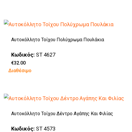
through
το
€45.00
προϊόν
έχει
πολλαπλές
Αυτοκόλλητο Τοίχου Πολύχρωμα Πουλάκια
παραλλαγές.
Οι
Κωδικός:
ST 4627
επιλογές
€
32.00
Διαθέσιμο
μπορούν
να
επιλεγούν
στη
σελίδα
Αυτοκόλλητο Τοίχου Δέντρο Αγάπης Και Φιλίας
του
προϊόντος
Κωδικός:
ST 4573