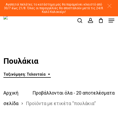
Skip
Αγαπητοί πελάτες το κατάστημα μας θα παραμείνει κλειστό από
30/7 έως 21/8. Όλες οι παραγγελίες θα αποσταλούν μετά τις 24/8.
to
Καλό Καλοκαίρι!
Men
main
Products
search
account
search
content
Πουλάκια
Ταξινόμηση: Τελευταία
S
Αρχική
Προβάλλονται όλα - 20 αποτελέσματα
b
σελίδα
Προϊόντα με ετικέτα “πουλάκια”
l