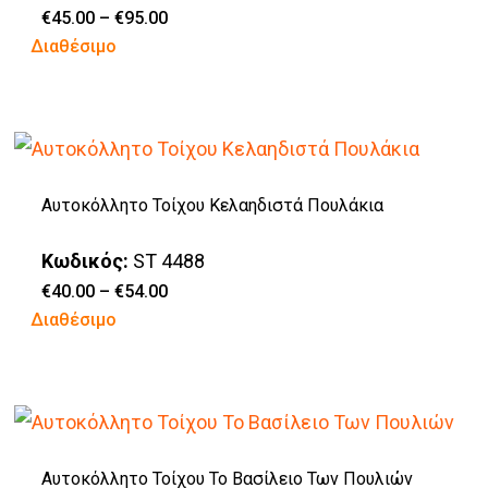
Price
€
45.00
–
€
95.00
range:
Αυτό
Διαθέσιμο
€45.00
through
το
€95.00
προϊόν
έχει
πολλαπλές
Αυτοκόλλητο Τοίχου Κελαηδιστά Πουλάκια
παραλλαγές.
Οι
Κωδικός:
ST 4488
επιλογές
Price
€
40.00
–
€
54.00
range:
Αυτό
Διαθέσιμο
μπορούν
€40.00
through
το
να
€54.00
προϊόν
επιλεγούν
έχει
στη
πολλαπλές
σελίδα
Αυτοκόλλητο Τοίχου Το Βασίλειο Των Πουλιών