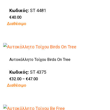
παραλλαγές.
του
Οι
προϊόντος
Κωδικός:
ST 4481
επιλογές
€
40.00
Διαθέσιμο
μπορούν
να
επιλεγούν
στη
σελίδα
Αυτοκόλλητο Τοίχου Birds On Tree
του
προϊόντος
Κωδικός:
ST 4375
Price
€
32.00
–
€
47.00
range:
Αυτό
Διαθέσιμο
€32.00
through
το
€47.00
προϊόν
έχει