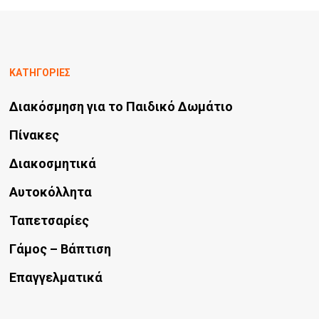
πολλαπλές
σελίδα
παραλλαγές.
του
Οι
προϊόντος
ΚΑΤΗΓΟΡΙΕΣ
επιλογές
μπορούν
Διακόσμηση για το Παιδικό Δωμάτιο
να
Πίνακες
επιλεγούν
Διακοσμητικά
στη
Αυτοκόλλητα
σελίδα
του
Ταπετσαρίες
προϊόντος
Γάμος – Βάπτιση
Επαγγελματικά