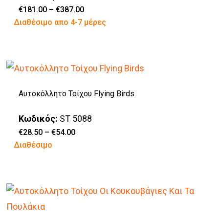
επιλογές
Price
€
181.00
–
€
387.00
range:
Αυτό
Διαθέσιμο απο 4-7 μέρες
μπορούν
€181.00
through
το
να
€387.00
προϊόν
επιλεγούν
έχει
στη
πολλαπλές
σελίδα
Αυτοκόλλητο Τοίχου Flying Birds
παραλλαγές.
του
Οι
προϊόντος
Κωδικός:
ST 5088
επιλογές
Price
€
28.50
–
€
54.00
range:
Αυτό
Διαθέσιμο
μπορούν
€28.50
through
το
να
€54.00
προϊόν
επιλεγούν
έχει
στη
πολλαπλές
σελίδα