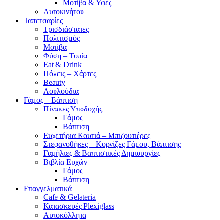
Μοτίβα & Υφές
Αυτοκινήτου
Ταπετσαρίες
Τρισδιάστατες
Πολιτισμός
Μοτίβα
Φύση – Τοπία
Eat & Drink
Πόλεις – Χάρτες
Beauty
Λουλούδια
Γάμος – Βάπτιση
Πίνακες Υποδοχής
Γάμος
Βάπτιση
Ευχετήρια Κουτιά – Μπιζουτιέρες
Στεφανοθήκες – Κορνίζες Γάμου, Βάπτισης
Γαμήλιες & Βαπτιστικές Δημιουργίες
Βιβλία Ευχών
Γάμος
Βάπτιση
Επαγγελματικά
Cafe & Gelateria
Κατασκευές Plexiglass
Αυτοκόλλητα