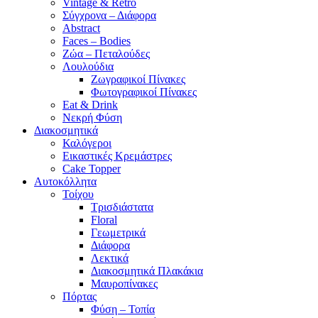
Vintage & Retro
Σύγχρονα – Διάφορα
Abstract
Faces – Bodies
Ζώα – Πεταλούδες
Λουλούδια
Ζωγραφικοί Πίνακες
Φωτογραφικοί Πίνακες
Eat & Drink
Νεκρή Φύση
Διακοσμητικά
Καλόγεροι
Εικαστικές Κρεμάστρες
Cake Topper
Αυτοκόλλητα
Τοίχου
Τρισδιάστατα
Floral
Γεωμετρικά
Διάφορα
Λεκτικά
Διακοσμητικά Πλακάκια
Μαυροπίνακες
Πόρτας
Φύση – Τοπία