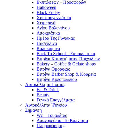
Εκπτώσεων – Προσφορών
Halloween
Black Friday
Χριστουγεννιάτικα
Χειμερινά
Αγίου Βαλεντίνου
Αποκριάτικα
Ημέρα Της Γυναίκας
Πασχαλινά
Καλοκαιρινά
Back To School – Εκπαιδευτικά
Βιτρίνα Καταστήματος Παιχνιδιών
Bakery – Coffee & Gelato shops
Βιτρίνα Ομορφιάς
Βιτρίνα Barber Shop & Κουρεία
Βιτρίνα Κρεοπωλείου
Αυτοκόλλητα Πόρτας
Eat & Drink
Beauty
Γενικά Επαγγέλματα
Αυτοκόλλητα Ψυγείου
Σήμανση
Wc – Τουαλέτας
Απαγορεύεται Το Κάπνισμα
Πληροφόρησης