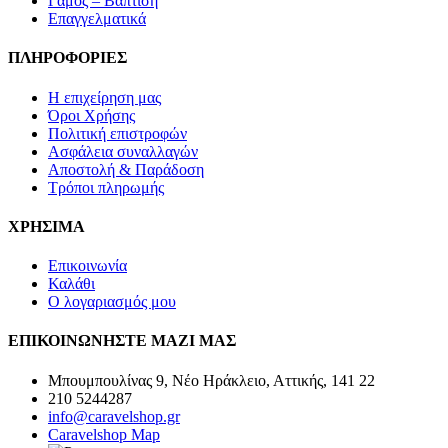
Γάμος – Βάπτιση
Επαγγελματικά
ΠΛΗΡΟΦΟΡΙΕΣ
Η επιχείρηση μας
Όροι Χρήσης
Πολιτική επιστροφών
Ασφάλεια συναλλαγών
Αποστολή & Παράδοση
Τρόποι πληρωμής
ΧΡΗΣΙΜΑ
Επικοινωνία
Καλάθι
Ο λογαριασμός μου
ΕΠΙΚΟΙΝΩΝΗΣΤΕ ΜΑΖΙ ΜΑΣ
Μπουμπουλίνας 9, Νέο Ηράκλειο, Αττικής, 141 22
210 5244287
info@caravelshop.gr
Caravelshop Map