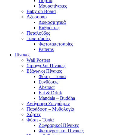
Πόρτας
Μαυροπίνακες
Baby on Board
Αξεσουάρ
Διακοσμητικά
Καθρέπτες
Πεταλούδες
Ταπετσαρίες
Φωτοταπετσαρίες
Patterns
Πίνακες
Wall Posters
Στρογγυλοί Πίνακες
Εξάγωνοι Πίνακες
Φύση – Τοπία
Συνθέσεις
Abstract
Eat & Drink
Mandala – Buddha
Αντίγραφα Ζωγράφων
Παράδοση – Μυθολογία
Χάρτες
Φύση – Τοπία
Ζωγραφικοί Πίνακες
Φωτογραφικοί Πίνακες