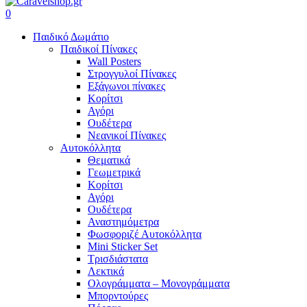
search
account
0
Menu
Παιδικό Δωμάτιο
Παιδικοί Πίνακες
Wall Posters
Στρογγυλοί Πίνακες
Εξάγωνοι πίνακες
Κορίτσι
Αγόρι
Ουδέτερα
Νεανικοί Πίνακες
Αυτοκόλλητα
Θεματικά
Γεωμετρικά
Κορίτσι
Αγόρι
Ουδέτερα
Αναστημόμετρα
Φωσφοριζέ Αυτοκόλλητα
Mini Sticker Set
Tρισδιάστατα
Λεκτικά
Ολογράμματα – Μονογράμματα
Μπορντούρες