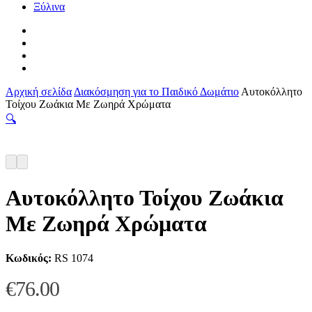
Ξύλινα
facebook
pinterest
instagram
tiktok
Αρχική σελίδα
Διακόσμηση για το Παιδικό Δωμάτιο
Αυτοκόλλητο
Τοίχου Ζωάκια Με Ζωηρά Χρώματα
🔍
Αυτοκόλλητο Τοίχου Ζωάκια
Με Ζωηρά Χρώματα
Κωδικός:
RS 1074
€
76.00