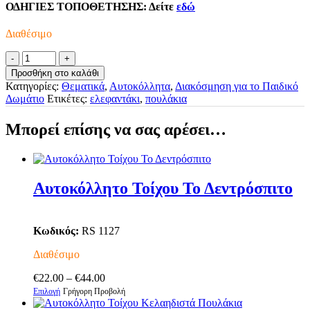
ΟΔΗΓΙΕΣ ΤΟΠΟΘΕΤΗΣΗΣ:
Δείτε
εδώ
Διαθέσιμο
Αυτοκόλλητο
Τοίχου
Προσθήκη στο καλάθι
Ζωάκια
Κατηγορίες:
Θεματικά
,
Αυτοκόλλητα
,
Διακόσμηση για το Παιδικό
Με
Δωμάτιο
Ετικέτες:
ελεφαντάκι
,
πουλάκια
Ζωηρά
Χρώματα
Μπορεί επίσης να σας αρέσει…
ποσότητα
Αυτοκόλλητο Τοίχου Το Δεντρόσπιτο
Κωδικός:
RS 1127
Διαθέσιμο
Price
€
22.00
–
€
44.00
Αυτό
range:
Επιλογή
Γρήγορη Προβολή
το
€22.00