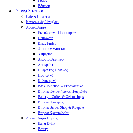
Γάμος
Βάπτιση
Επαγγελματικά
Cafe & Gelateria
Κατασκευές Plexiglass
Αυτοκόλλητα
Εκπτώσεων – Προσφορών
Halloween
Black Friday
Χριστουγεννιάτικα
Χειμερινά
Αγίου Βαλεντίνου
Αποκριάτικα
Ημέρα Της Γυναίκας
Πασχαλινά
Καλοκαιρινά
Back To School – Εκπαιδευτικά
Βιτρίνα Καταστήματος Παιχνιδιών
Bakery – Coffee & Gelato shops
Βιτρίνα Ομορφιάς
Βιτρίνα Barber Shop & Κουρεία
Βιτρίνα Κρεοπωλείου
Αυτοκόλλητα Πόρτας
Eat & Drink
Beauty