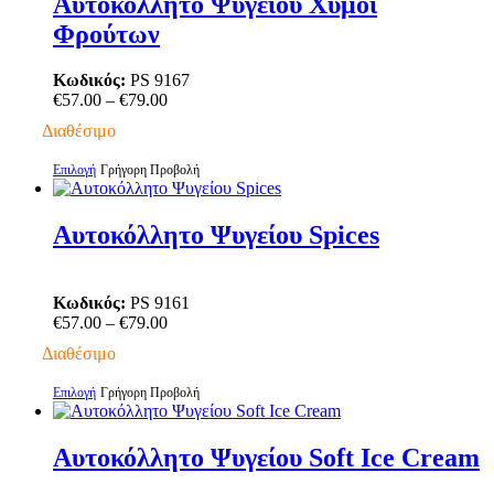
Αυτοκόλλητο Ψυγείου Χυμοί
πολλαπλές
Φρούτων
παραλλαγές.
Οι
επιλογές
Κωδικός:
PS 9167
μπορούν
Price
€
57.00
–
€
79.00
να
range:
Διαθέσιμο
επιλεγούν
€57.00
στη
through
Αυτό
Επιλογή
Γρήγορη Προβολή
σελίδα
€79.00
το
του
προϊόν
προϊόντος
έχει
Αυτοκόλλητο Ψυγείου Spices
πολλαπλές
παραλλαγές.
Οι
Κωδικός:
PS 9161
επιλογές
Price
€
57.00
–
€
79.00
μπορούν
range:
να
Διαθέσιμο
€57.00
επιλεγούν
through
στη
Αυτό
Επιλογή
Γρήγορη Προβολή
€79.00
σελίδα
το
του
προϊόν
προϊόντος
έχει
Αυτοκόλλητο Ψυγείου Soft Ice Cream
πολλαπλές
παραλλαγές.