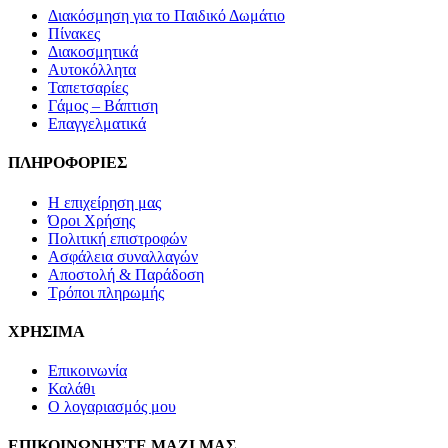
να
Διακόσμηση για το Παιδικό Δωμάτιο
επιλεγούν
Πίνακες
στη
Διακοσμητικά
σελίδα
Αυτοκόλλητα
του
Ταπετσαρίες
προϊόντος
Γάμος – Βάπτιση
Επαγγελματικά
ΠΛΗΡΟΦΟΡΙΕΣ
Η επιχείρηση μας
Όροι Χρήσης
Πολιτική επιστροφών
Ασφάλεια συναλλαγών
Αποστολή & Παράδοση
Τρόποι πληρωμής
ΧΡΗΣΙΜΑ
Επικοινωνία
Καλάθι
Ο λογαριασμός μου
ΕΠΙΚΟΙΝΩΝΗΣΤΕ ΜΑΖΙ ΜΑΣ