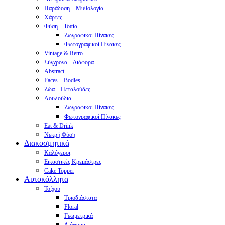
Παράδοση – Μυθολογία
Χάρτες
Φύση – Τοπία
Ζωγραφικοί Πίνακες
Φωτογραφικοί Πίνακες
Vintage & Retro
Σύγχρονα – Διάφορα
Abstract
Faces – Bodies
Ζώα – Πεταλούδες
Λουλούδια
Ζωγραφικοί Πίνακες
Φωτογραφικοί Πίνακες
Eat & Drink
Νεκρή Φύση
Διακοσμητικά
Καλόγεροι
Εικαστικές Κρεμάστρες
Cake Topper
Αυτοκόλλητα
Τοίχου
Τρισδιάστατα
Floral
Γεωμετρικά