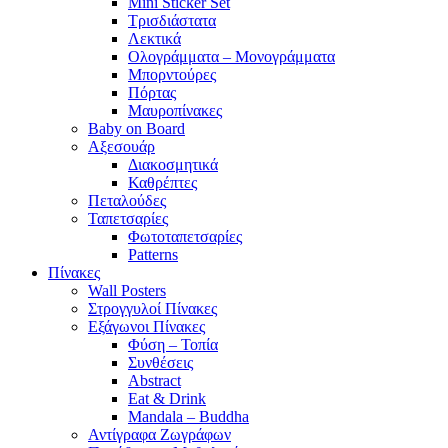
Mini Sticker Set
Tρισδιάστατα
Λεκτικά
Ολογράμματα – Μονογράμματα
Μπορντούρες
Πόρτας
Μαυροπίνακες
Baby on Board
Αξεσουάρ
Διακοσμητικά
Καθρέπτες
Πεταλούδες
Ταπετσαρίες
Φωτοταπετσαρίες
Patterns
Πίνακες
Wall Posters
Στρογγυλοί Πίνακες
Εξάγωνοι Πίνακες
Φύση – Τοπία
Συνθέσεις
Abstract
Eat & Drink
Mandala – Buddha
Αντίγραφα Ζωγράφων