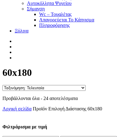
Αυτοκόλλητα Ψυγείου
Σήμανση
Wc – Τουαλέτας
Απαγορεύεται Το Κάπνισμα
Πληροφόρησης
Ξύλινα
facebook
pinterest
instagram
tiktok
60x180
Sorted
Προβάλλονται όλα - 24 αποτελέσματα
by
Αρχική σελίδα
Προϊόν Επιλογή Διάστασης
60x180
latest
Φιλτράρισμα με τιμή