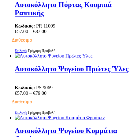
έχει
Αυτοκόλλητο Πόρτας Κουμπιά
πολλαπλές
Ραπτικής
παραλλαγές.
Οι
επιλογές
Κωδικός:
PR 11009
μπορούν
Price
€
57.00
–
€
87.00
να
range:
Διαθέσιμο
επιλεγούν
€57.00
στη
through
Αυτό
Επιλογή
Γρήγορη Προβολή
σελίδα
€87.00
το
του
προϊόν
προϊόντος
έχει
Αυτοκόλλητο Ψυγείου Πρώτες Ύλες
πολλαπλές
παραλλαγές.
Οι
Κωδικός:
PS 9069
επιλογές
Price
€
57.00
–
€
79.00
μπορούν
range:
να
Διαθέσιμο
€57.00
επιλεγούν
through
στη
Αυτό
Επιλογή
Γρήγορη Προβολή
€79.00
σελίδα
το
του
προϊόν
προϊόντος
έχει
Αυτοκόλλητο Ψυγείου Κομμάτια
πολλαπλές