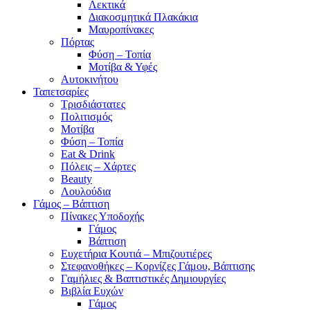
Λεκτικά
Διακοσμητικά Πλακάκια
Μαυροπίνακες
Πόρτας
Φύση – Τοπία
Μοτίβα & Υφές
Αυτοκινήτου
Ταπετσαρίες
Τρισδιάστατες
Πολιτισμός
Μοτίβα
Φύση – Τοπία
Eat & Drink
Πόλεις – Χάρτες
Beauty
Λουλούδια
Γάμος – Βάπτιση
Πίνακες Υποδοχής
Γάμος
Βάπτιση
Ευχετήρια Κουτιά – Μπιζουτιέρες
Στεφανοθήκες – Κορνίζες Γάμου, Βάπτισης
Γαμήλιες & Βαπτιστικές Δημιουργίες
Βιβλία Ευχών
Γάμος