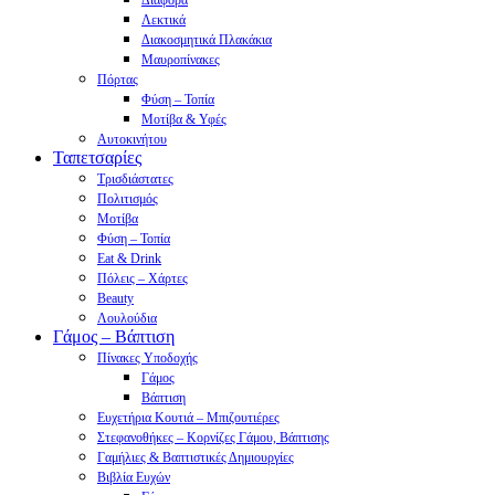
Διάφορα
Λεκτικά
Διακοσμητικά Πλακάκια
Μαυροπίνακες
Πόρτας
Φύση – Τοπία
Μοτίβα & Υφές
Αυτοκινήτου
Ταπετσαρίες
Τρισδιάστατες
Πολιτισμός
Μοτίβα
Φύση – Τοπία
Eat & Drink
Πόλεις – Χάρτες
Beauty
Λουλούδια
Γάμος – Βάπτιση
Πίνακες Υποδοχής
Γάμος
Βάπτιση
Ευχετήρια Κουτιά – Μπιζουτιέρες
Στεφανοθήκες – Κορνίζες Γάμου, Βάπτισης
Γαμήλιες & Βαπτιστικές Δημιουργίες
Βιβλία Ευχών