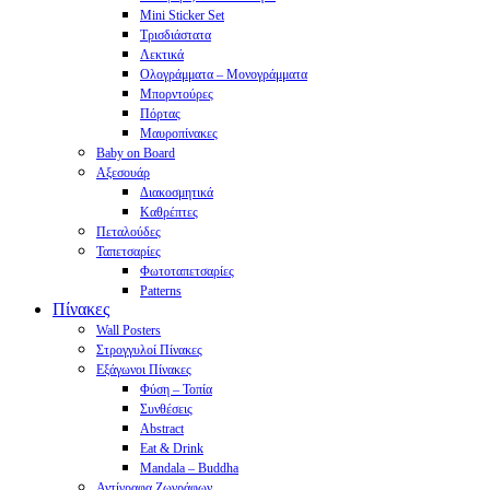
Mini Sticker Set
Tρισδιάστατα
Λεκτικά
Ολογράμματα – Μονογράμματα
Μπορντούρες
Πόρτας
Μαυροπίνακες
Baby on Board
Αξεσουάρ
Διακοσμητικά
Καθρέπτες
Πεταλούδες
Ταπετσαρίες
Φωτοταπετσαρίες
Patterns
Πίνακες
Wall Posters
Στρογγυλοί Πίνακες
Εξάγωνοι Πίνακες
Φύση – Τοπία
Συνθέσεις
Abstract
Eat & Drink
Mandala – Buddha
Αντίγραφα Ζωγράφων