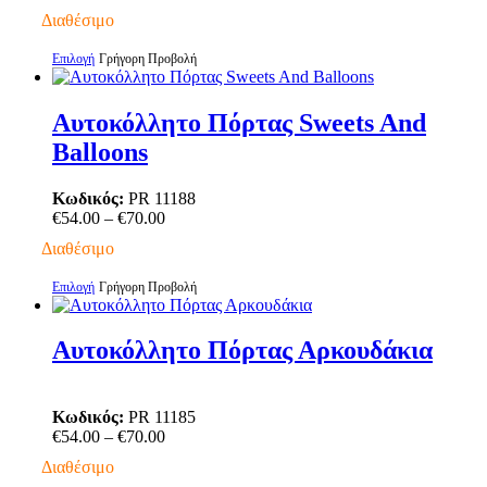
range:
Διαθέσιμο
€54.00
through
Αυτό
Επιλογή
Γρήγορη Προβολή
€79.00
το
προϊόν
έχει
Αυτοκόλλητο Πόρτας Sweets And
πολλαπλές
Balloons
παραλλαγές.
Οι
επιλογές
Κωδικός:
PR 11188
μπορούν
Price
€
54.00
–
€
70.00
να
range:
Διαθέσιμο
επιλεγούν
€54.00
στη
through
Αυτό
Επιλογή
Γρήγορη Προβολή
σελίδα
€70.00
το
του
προϊόν
προϊόντος
έχει
Αυτοκόλλητο Πόρτας Αρκουδάκια
πολλαπλές
παραλλαγές.
Οι
Κωδικός:
PR 11185
επιλογές
Price
€
54.00
–
€
70.00
μπορούν
range:
να
Διαθέσιμο
€54.00
επιλεγούν