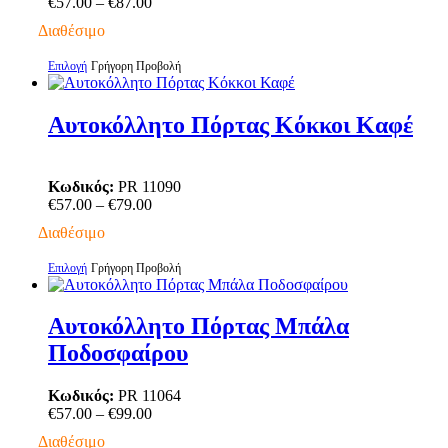
Price
€
57.00
–
€
87.00
μπορούν
range:
να
Διαθέσιμο
€57.00
επιλεγούν
through
στη
Αυτό
Επιλογή
Γρήγορη Προβολή
€87.00
σελίδα
το
του
προϊόν
προϊόντος
έχει
Αυτοκόλλητο Πόρτας Κόκκοι Καφέ
πολλαπλές
παραλλαγές.
Οι
Κωδικός:
PR 11090
επιλογές
Price
€
57.00
–
€
79.00
μπορούν
range:
να
Διαθέσιμο
€57.00
επιλεγούν
through
στη
Αυτό
Επιλογή
Γρήγορη Προβολή
€79.00
σελίδα
το
του
προϊόν
προϊόντος
έχει
Αυτοκόλλητο Πόρτας Μπάλα
πολλαπλές
Ποδοσφαίρου
παραλλαγές.
Οι
επιλογές
Κωδικός:
PR 11064
μπορούν
Price
€
57.00
–
€
99.00
να
range:
Διαθέσιμο
επιλεγούν