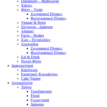
Παράδοση – Μυθολογία
Χάρτες
Φύση – Τοπία
Ζωγραφικοί Πίνακες
Φωτογραφικοί Πίνακες
Vintage & Retro
Σύγχρονα – Διάφορα
Abstract
Faces – Bodies
Ζώα – Πεταλούδες
Λουλούδια
Ζωγραφικοί Πίνακες
Φωτογραφικοί Πίνακες
Eat & Drink
Νεκρή Φύση
Διακοσμητικά
Καλόγεροι
Εικαστικές Κρεμάστρες
Cake Topper
Αυτοκόλλητα
Τοίχου
Τρισδιάστατα
Floral
Γεωμετρικά
Διάφορα