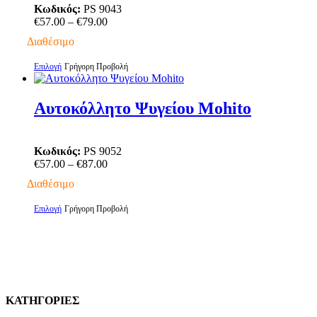
Κωδικός:
PS 9043
επιλογές
Price
€
57.00
–
€
79.00
μπορούν
range:
να
Διαθέσιμο
€57.00
επιλεγούν
through
στη
Αυτό
Επιλογή
Γρήγορη Προβολή
€79.00
σελίδα
το
του
προϊόν
προϊόντος
έχει
Αυτοκόλλητο Ψυγείου Mohito
πολλαπλές
παραλλαγές.
Οι
Κωδικός:
PS 9052
επιλογές
Price
€
57.00
–
€
87.00
μπορούν
range:
να
Διαθέσιμο
€57.00
επιλεγούν
through
στη
Αυτό
Επιλογή
Γρήγορη Προβολή
€87.00
σελίδα
το
του
προϊόν
προϊόντος
έχει
πολλαπλές
παραλλαγές.
Οι
επιλογές
ΚΑΤΗΓΟΡΙΕΣ
μπορούν