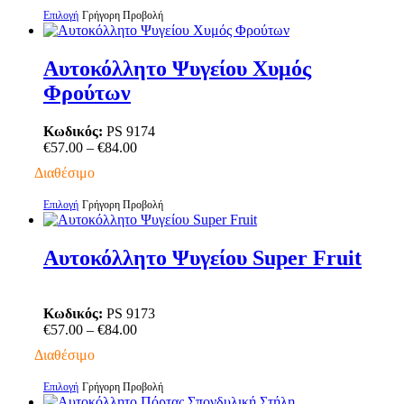
through
στη
Αυτό
Επιλογή
Γρήγορη Προβολή
€70.00
σελίδα
το
του
προϊόν
προϊόντος
έχει
Αυτοκόλλητο Ψυγείου Χυμός
πολλαπλές
Φρούτων
παραλλαγές.
Οι
επιλογές
Κωδικός:
PS 9174
μπορούν
Price
€
57.00
–
€
84.00
να
range:
Διαθέσιμο
επιλεγούν
€57.00
στη
through
Αυτό
Επιλογή
Γρήγορη Προβολή
σελίδα
€84.00
το
του
προϊόν
προϊόντος
έχει
Αυτοκόλλητο Ψυγείου Super Fruit
πολλαπλές
παραλλαγές.
Οι
Κωδικός:
PS 9173
επιλογές
Price
€
57.00
–
€
84.00
μπορούν
range:
να
Διαθέσιμο
€57.00
επιλεγούν
through
στη
Αυτό
Επιλογή
Γρήγορη Προβολή
€84.00
σελίδα
το