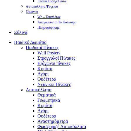
Γενικά Επαγγέλματα
Αυτοκόλλητα Ψυγείου
Σήμανση
Wc – Τουαλέτας
Απαγορεύεται Το Κάπνισμα
Πληροφόρησης
Ξύλινα
Παιδικό Δωμάτιο
Παιδικοί Πίνακες
Wall Posters
Στρογγυλοί Πίνακες
Εξάγωνοι πίνακες
Κορίτσι
Αγόρι
Ουδέτερα
Νεανικοί Πίνακες
Αυτοκόλλητα
Θεματικά
Γεωμετρικά
Κορίτσι
Αγόρι
Ουδέτερα
Αναστημόμετρα
Φωσφοριζέ Αυτοκόλλητα