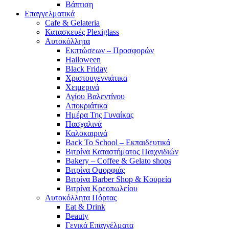
Βάπτιση
Επαγγελματικά
Cafe & Gelateria
Κατασκευές Plexiglass
Αυτοκόλλητα
Εκπτώσεων – Προσφορών
Halloween
Black Friday
Χριστουγεννιάτικα
Χειμερινά
Αγίου Βαλεντίνου
Αποκριάτικα
Ημέρα Της Γυναίκας
Πασχαλινά
Καλοκαιρινά
Back To School – Εκπαιδευτικά
Βιτρίνα Καταστήματος Παιχνιδιών
Bakery – Coffee & Gelato shops
Βιτρίνα Ομορφιάς
Βιτρίνα Barber Shop & Κουρεία
Βιτρίνα Κρεοπωλείου
Αυτοκόλλητα Πόρτας
Eat & Drink
Beauty
Γενικά Επαγγέλματα