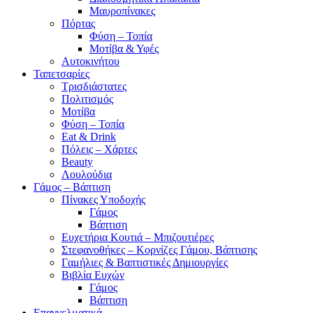
Μαυροπίνακες
Πόρτας
Φύση – Τοπία
Μοτίβα & Υφές
Αυτοκινήτου
Ταπετσαρίες
Τρισδιάστατες
Πολιτισμός
Μοτίβα
Φύση – Τοπία
Eat & Drink
Πόλεις – Χάρτες
Beauty
Λουλούδια
Γάμος – Βάπτιση
Πίνακες Υποδοχής
Γάμος
Βάπτιση
Ευχετήρια Κουτιά – Μπιζουτιέρες
Στεφανοθήκες – Κορνίζες Γάμου, Βάπτισης
Γαμήλιες & Βαπτιστικές Δημιουργίες
Βιβλία Ευχών
Γάμος
Βάπτιση
Επαγγελματικά