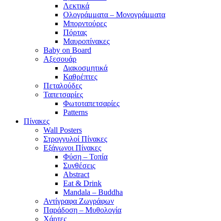
Λεκτικά
Ολογράμματα – Μονογράμματα
Μπορντούρες
Πόρτας
Μαυροπίνακες
Baby on Board
Αξεσουάρ
Διακοσμητικά
Καθρέπτες
Πεταλούδες
Ταπετσαρίες
Φωτοταπετσαρίες
Patterns
Πίνακες
Wall Posters
Στρογγυλοί Πίνακες
Εξάγωνοι Πίνακες
Φύση – Τοπία
Συνθέσεις
Abstract
Eat & Drink
Mandala – Buddha
Αντίγραφα Ζωγράφων
Παράδοση – Μυθολογία
Χάρτες