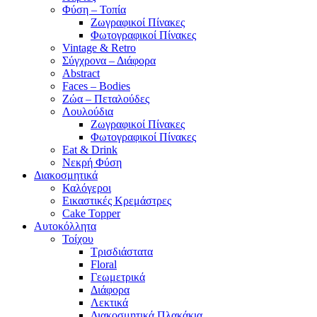
Φύση – Τοπία
Ζωγραφικοί Πίνακες
Φωτογραφικοί Πίνακες
Vintage & Retro
Σύγχρονα – Διάφορα
Abstract
Faces – Bodies
Ζώα – Πεταλούδες
Λουλούδια
Ζωγραφικοί Πίνακες
Φωτογραφικοί Πίνακες
Eat & Drink
Νεκρή Φύση
Διακοσμητικά
Καλόγεροι
Εικαστικές Κρεμάστρες
Cake Topper
Αυτοκόλλητα
Τοίχου
Τρισδιάστατα
Floral
Γεωμετρικά
Διάφορα
Λεκτικά
Διακοσμητικά Πλακάκια