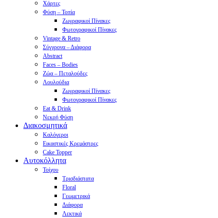
Χάρτες
Φύση – Τοπία
Ζωγραφικοί Πίνακες
Φωτογραφικοί Πίνακες
Vintage & Retro
Σύγχρονα – Διάφορα
Abstract
Faces – Bodies
Ζώα – Πεταλούδες
Λουλούδια
Ζωγραφικοί Πίνακες
Φωτογραφικοί Πίνακες
Eat & Drink
Νεκρή Φύση
Διακοσμητικά
Καλόγεροι
Εικαστικές Κρεμάστρες
Cake Topper
Αυτοκόλλητα
Τοίχου
Τρισδιάστατα
Floral
Γεωμετρικά
Διάφορα
Λεκτικά