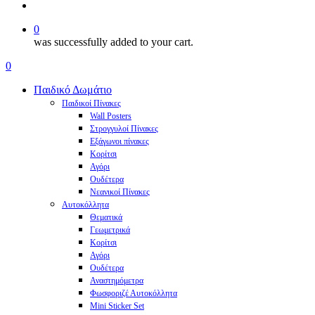
account
0
was successfully added to your cart.
Menu
search
account
0
Menu
Παιδικό Δωμάτιο
Παιδικοί Πίνακες
Wall Posters
Στρογγυλοί Πίνακες
Εξάγωνοι πίνακες
Κορίτσι
Αγόρι
Ουδέτερα
Νεανικοί Πίνακες
Αυτοκόλλητα
Θεματικά
Γεωμετρικά
Κορίτσι
Αγόρι
Ουδέτερα
Αναστημόμετρα
Φωσφοριζέ Αυτοκόλλητα
Mini Sticker Set