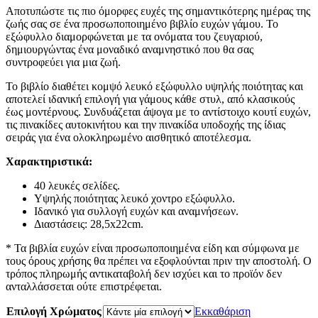
Αποτυπώστε τις πιο όμορφες ευχές της σημαντικότερης ημέρας της
ζωής σας σε ένα προσωποποιημένο βιβλίο ευχών γάμου. Το
εξώφυλλο διαμορφώνεται με τα ονόματα του ζευγαριού,
δημιουργώντας ένα μοναδικό αναμνηστικό που θα σας
συντροφεύει για μια ζωή.
Το βιβλίο διαθέτει κομψό λευκό εξώφυλλο υψηλής ποιότητας και
αποτελεί ιδανική επιλογή για γάμους κάθε στυλ, από κλασικούς
έως μοντέρνους. Συνδυάζεται άψογα με το αντίστοιχο κουτί ευχών,
τις πινακίδες αυτοκινήτου και την πινακίδα υποδοχής της ίδιας
σειράς για ένα ολοκληρωμένο αισθητικό αποτέλεσμα.
Χαρακτηριστικά:
40 λευκές σελίδες.
Υψηλής ποιότητας λευκό χοντρο εξώφυλλο.
Ιδανικό για συλλογή ευχών και αναμνήσεων.
Διαστάσεις: 28,5x22cm.
* Τα βιβλία ευχών είναι προσωποποιημένα είδη και σύμφωνα με
τους όρους χρήσης θα πρέπει να εξοφλούνται πριν την αποστολή. Ο
τρόπος πληρωμής αντικαταβολή δεν ισχύει και το προϊόν δεν
ανταλλάσσεται ούτε επιστρέφεται.
Επιλογή Χρώματος
Εκκαθάριση