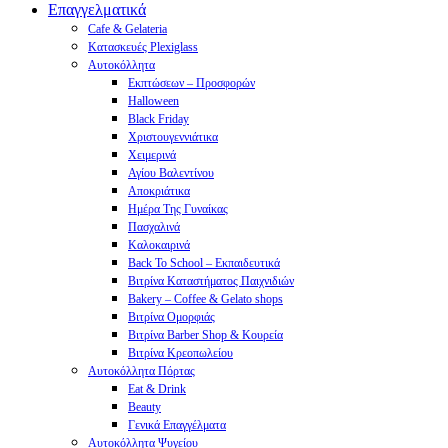
Επαγγελματικά
Cafe & Gelateria
Κατασκευές Plexiglass
Αυτοκόλλητα
Εκπτώσεων – Προσφορών
Halloween
Black Friday
Χριστουγεννιάτικα
Χειμερινά
Αγίου Βαλεντίνου
Αποκριάτικα
Ημέρα Της Γυναίκας
Πασχαλινά
Καλοκαιρινά
Back To School – Εκπαιδευτικά
Βιτρίνα Καταστήματος Παιχνιδιών
Bakery – Coffee & Gelato shops
Βιτρίνα Ομορφιάς
Βιτρίνα Barber Shop & Κουρεία
Βιτρίνα Κρεοπωλείου
Αυτοκόλλητα Πόρτας
Eat & Drink
Beauty
Γενικά Επαγγέλματα
Αυτοκόλλητα Ψυγείου