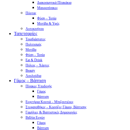
Διακοσμητικά Πλακάκια
Μαυροπίνακες
Πόρτας
Φύση – Τοπία
Μοτίβα & Υφές
Αυτοκινήτου
Ταπετσαρίες
Τρισδιάστατες
Πολιτισμός
Μοτίβα
Φύση – Τοπία
Eat & Drink
Πόλεις – Χάρτες
Beauty
Λουλούδια
Γάμος – Βάπτιση
Πίνακες Υποδοχής
Γάμος
Βάπτιση
Ευχετήρια Κουτιά – Μπιζουτιέρες
Στεφανοθήκες – Κορνίζες Γάμου, Βάπτισης
Γαμήλιες & Βαπτιστικές Δημιουργίες
Βιβλία Ευχών
Γάμος
Βάπτιση