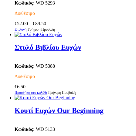
Κωδικός:
WD 5293
Διαθέσιμο
Price
€
52.00
–
€
89.50
Αυτό
range:
Επιλογή
Γρήγορη Προβολή
το
€52.00
προϊόν
through
έχει
€89.50
Στυλό Βιβλίου Ευχών
πολλαπλές
παραλλαγές.
Οι
Κωδικός:
WD 5388
επιλογές
μπορούν
Διαθέσιμο
να
επιλεγούν
€
6.50
στη
Προσθήκη στο καλάθι
Γρήγορη Προβολή
σελίδα
του
προϊόντος
Κουτί Ευχών Our Beginning
Κωδικός:
WD 5133