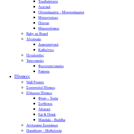
Tρισδιάστατα
Λεκτικά
Ολογράμματα – Μονογράμματα
Μπορντούρες
Πόρτας
Μαυροπίνακες
Baby on Board
Αξεσουάρ
Διακοσμητικά
Καθρέπτες
Πεταλούδες
Ταπετσαρίες
Φωτοταπετσαρίες
Patterns
Πίνακες
Wall Posters
Στρογγυλοί Πίνακες
Εξάγωνοι Πίνακες
Φύση – Τοπία
Συνθέσεις
Abstract
Eat & Drink
Mandala – Buddha
Αντίγραφα Ζωγράφων
Παράδοση – Μυθολογία