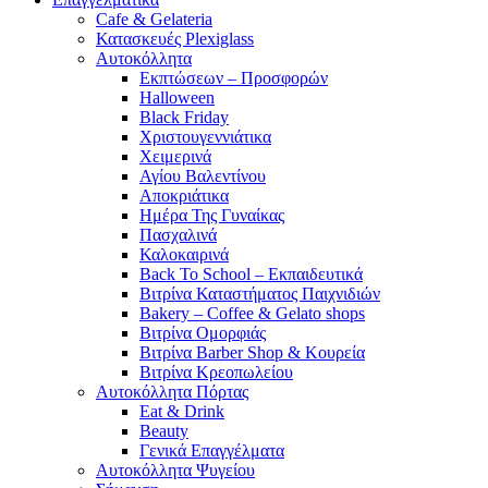
Cafe & Gelateria
Κατασκευές Plexiglass
Αυτοκόλλητα
Εκπτώσεων – Προσφορών
Halloween
Black Friday
Χριστουγεννιάτικα
Χειμερινά
Αγίου Βαλεντίνου
Αποκριάτικα
Ημέρα Της Γυναίκας
Πασχαλινά
Καλοκαιρινά
Back To School – Εκπαιδευτικά
Βιτρίνα Καταστήματος Παιχνιδιών
Bakery – Coffee & Gelato shops
Βιτρίνα Ομορφιάς
Βιτρίνα Barber Shop & Κουρεία
Βιτρίνα Κρεοπωλείου
Αυτοκόλλητα Πόρτας
Eat & Drink
Beauty
Γενικά Επαγγέλματα
Αυτοκόλλητα Ψυγείου