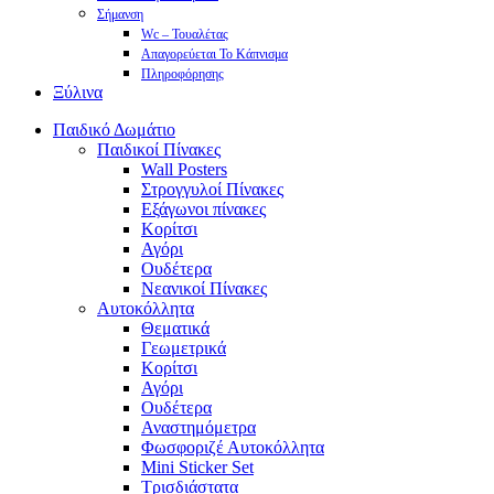
Σήμανση
Wc – Τουαλέτας
Απαγορεύεται Το Κάπνισμα
Πληροφόρησης
Ξύλινα
Παιδικό Δωμάτιο
Παιδικοί Πίνακες
Wall Posters
Στρογγυλοί Πίνακες
Εξάγωνοι πίνακες
Κορίτσι
Αγόρι
Ουδέτερα
Νεανικοί Πίνακες
Αυτοκόλλητα
Θεματικά
Γεωμετρικά
Κορίτσι
Αγόρι
Ουδέτερα
Αναστημόμετρα
Φωσφοριζέ Αυτοκόλλητα
Mini Sticker Set
Tρισδιάστατα