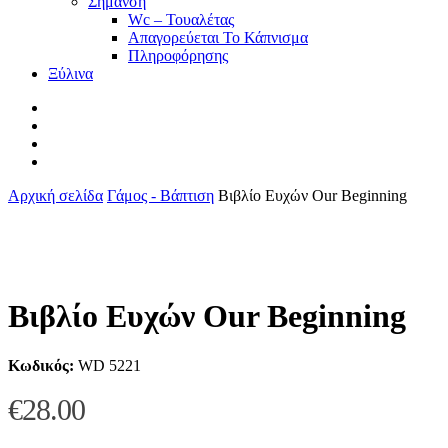
Σήμανση
Wc – Τουαλέτας
Απαγορεύεται Το Κάπνισμα
Πληροφόρησης
Ξύλινα
facebook
pinterest
instagram
tiktok
Αρχική σελίδα
Γάμος - Βάπτιση
Βιβλίο Ευχών Our Beginning
Βιβλίο Ευχών Our Beginning
Κωδικός:
WD 5221
€
28.00