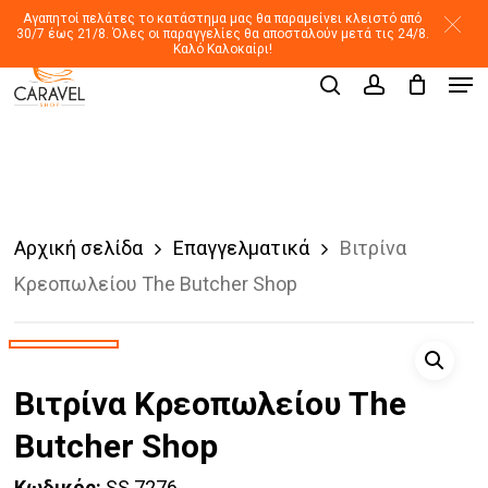
Skip
Αγαπητοί πελάτες το κατάστημα μας θα παραμείνει κλειστό από
30/7 έως 21/8. Όλες οι παραγγελίες θα αποσταλούν μετά τις 24/8.
to
Καλό Καλοκαίρι!
Men
main
Products
search
account
search
content
Αρχική σελίδα
Επαγγελματικά
Βιτρίνα
Κρεοπωλείου The Butcher Shop
Βιτρίνα Κρεοπωλείου The
Butcher Shop
Κωδικός:
SS 7276