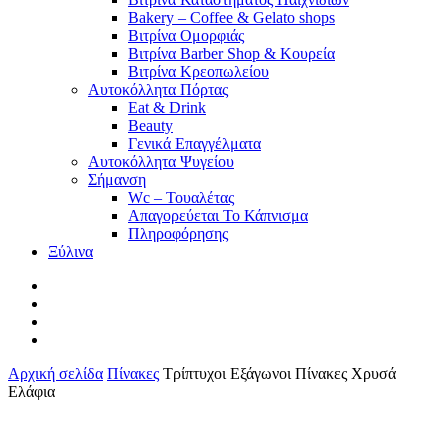
Bakery – Coffee & Gelato shops
Βιτρίνα Ομορφιάς
Βιτρίνα Barber Shop & Κουρεία
Βιτρίνα Κρεοπωλείου
Αυτοκόλλητα Πόρτας
Eat & Drink
Beauty
Γενικά Επαγγέλματα
Αυτοκόλλητα Ψυγείου
Σήμανση
Wc – Τουαλέτας
Απαγορεύεται Το Κάπνισμα
Πληροφόρησης
Ξύλινα
facebook
pinterest
instagram
tiktok
Αρχική σελίδα
Πίνακες
Τρίπτυχοι Εξάγωνοι Πίνακες Χρυσά
Ελάφια