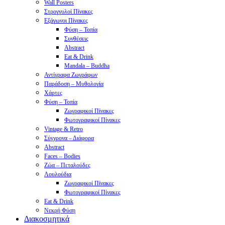
Wall Posters
Στρογγυλοί Πίνακες
Εξάγωνοι Πίνακες
Φύση – Τοπία
Συνθέσεις
Abstract
Eat & Drink
Mandala – Buddha
Αντίγραφα Ζωγράφων
Παράδοση – Μυθολογία
Χάρτες
Φύση – Τοπία
Ζωγραφικοί Πίνακες
Φωτογραφικοί Πίνακες
Vintage & Retro
Σύγχρονα – Διάφορα
Abstract
Faces – Bodies
Ζώα – Πεταλούδες
Λουλούδια
Ζωγραφικοί Πίνακες
Φωτογραφικοί Πίνακες
Eat & Drink
Νεκρή Φύση
Διακοσμητικά