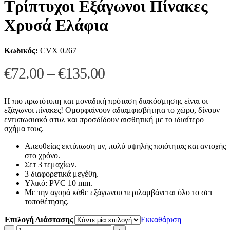
Τρίπτυχοι Εξάγωνοι Πίνακες
Χρυσά Ελάφια
Κωδικός:
CVX 0267
Price
€
72.00
–
€
135.00
range:
€72.00
Η πιο πρωτότυπη και μοναδική πρόταση διακόσμησης είναι οι
εξάγωνοι πίνακες! Ομορφαίνουν αδιαμφισβήτητα το χώρο, δίνουν
through
εντυπωσιακό στυλ και προσδίδουν αισθητική με το ιδιαίτερο
σχήμα τους.
€135.00
Απευθείας εκτύπωση uv, πολύ υψηλής ποιότητας και αντοχής
στο χρόνο.
Σετ 3 τεμαχίων.
3 διαφορετικά μεγέθη.
Υλικό: PVC 10 mm.
Με την αγορά κάθε εξάγωνου περιλαμβάνεται όλο το σετ
τοποθέτησης.
Επιλογή Διάστασης
Εκκαθάριση
Τρίπτυχοι