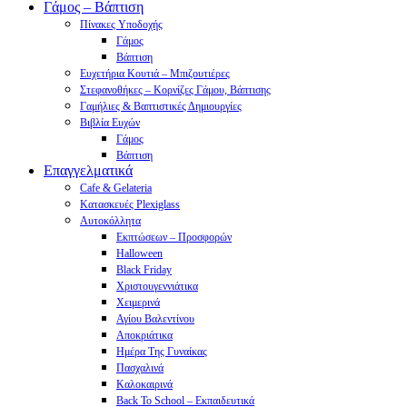
Γάμος – Βάπτιση
Πίνακες Υποδοχής
Γάμος
Βάπτιση
Ευχετήρια Κουτιά – Μπιζουτιέρες
Στεφανοθήκες – Κορνίζες Γάμου, Βάπτισης
Γαμήλιες & Βαπτιστικές Δημιουργίες
Βιβλία Ευχών
Γάμος
Βάπτιση
Επαγγελματικά
Cafe & Gelateria
Κατασκευές Plexiglass
Αυτοκόλλητα
Εκπτώσεων – Προσφορών
Halloween
Black Friday
Χριστουγεννιάτικα
Χειμερινά
Αγίου Βαλεντίνου
Αποκριάτικα
Ημέρα Της Γυναίκας
Πασχαλινά
Καλοκαιρινά
Back To School – Εκπαιδευτικά