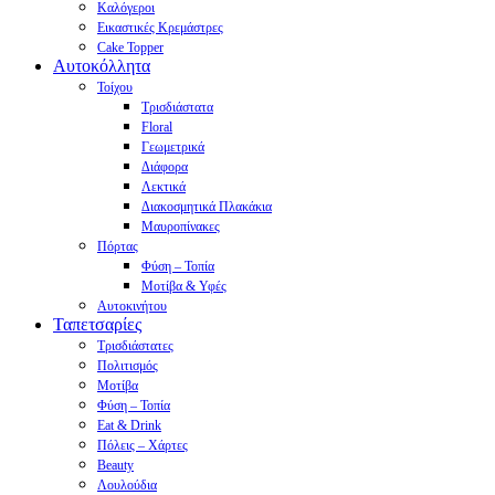
Καλόγεροι
Εικαστικές Κρεμάστρες
Cake Topper
Αυτοκόλλητα
Τοίχου
Τρισδιάστατα
Floral
Γεωμετρικά
Διάφορα
Λεκτικά
Διακοσμητικά Πλακάκια
Μαυροπίνακες
Πόρτας
Φύση – Τοπία
Μοτίβα & Υφές
Αυτοκινήτου
Ταπετσαρίες
Τρισδιάστατες
Πολιτισμός
Μοτίβα
Φύση – Τοπία
Eat & Drink
Πόλεις – Χάρτες
Beauty
Λουλούδια