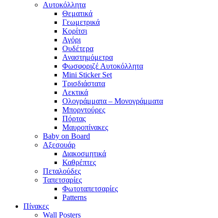
Αυτοκόλλητα
Θεματικά
Γεωμετρικά
Κορίτσι
Αγόρι
Ουδέτερα
Αναστημόμετρα
Φωσφοριζέ Αυτοκόλλητα
Mini Sticker Set
Tρισδιάστατα
Λεκτικά
Ολογράμματα – Μονογράμματα
Μπορντούρες
Πόρτας
Μαυροπίνακες
Baby on Board
Αξεσουάρ
Διακοσμητικά
Καθρέπτες
Πεταλούδες
Ταπετσαρίες
Φωτοταπετσαρίες
Patterns
Πίνακες
Wall Posters