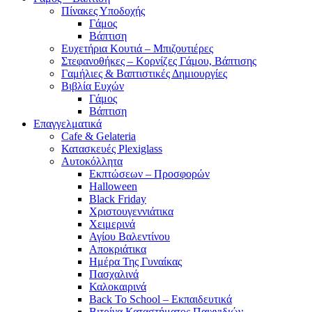
Πίνακες Υποδοχής
Γάμος
Βάπτιση
Ευχετήρια Κουτιά – Μπιζουτιέρες
Στεφανοθήκες – Κορνίζες Γάμου, Βάπτισης
Γαμήλιες & Βαπτιστικές Δημιουργίες
Βιβλία Ευχών
Γάμος
Βάπτιση
Επαγγελματικά
Cafe & Gelateria
Κατασκευές Plexiglass
Αυτοκόλλητα
Εκπτώσεων – Προσφορών
Halloween
Black Friday
Χριστουγεννιάτικα
Χειμερινά
Αγίου Βαλεντίνου
Αποκριάτικα
Ημέρα Της Γυναίκας
Πασχαλινά
Καλοκαιρινά
Back To School – Εκπαιδευτικά
Βιτρίνα Καταστήματος Παιχνιδιών