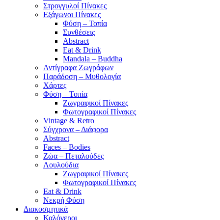
Στρογγυλοί Πίνακες
Εξάγωνοι Πίνακες
Φύση – Τοπία
Συνθέσεις
Abstract
Eat & Drink
Mandala – Buddha
Αντίγραφα Ζωγράφων
Παράδοση – Μυθολογία
Χάρτες
Φύση – Τοπία
Ζωγραφικοί Πίνακες
Φωτογραφικοί Πίνακες
Vintage & Retro
Σύγχρονα – Διάφορα
Abstract
Faces – Bodies
Ζώα – Πεταλούδες
Λουλούδια
Ζωγραφικοί Πίνακες
Φωτογραφικοί Πίνακες
Eat & Drink
Νεκρή Φύση
Διακοσμητικά
Καλόγεροι