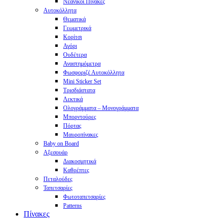
Νεανικοί Πίνακες
Αυτοκόλλητα
Θεματικά
Γεωμετρικά
Κορίτσι
Αγόρι
Ουδέτερα
Αναστημόμετρα
Φωσφοριζέ Αυτοκόλλητα
Mini Sticker Set
Tρισδιάστατα
Λεκτικά
Ολογράμματα – Μονογράμματα
Μπορντούρες
Πόρτας
Μαυροπίνακες
Baby on Board
Αξεσουάρ
Διακοσμητικά
Καθρέπτες
Πεταλούδες
Ταπετσαρίες
Φωτοταπετσαρίες
Patterns
Πίνακες