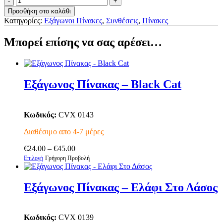
Εξάγωνοι
Προσθήκη στο καλάθι
Πίνακες
Κατηγορίες:
Εξάγωνοι Πίνακες
,
Συνθέσεις
,
Πίνακες
Χρυσά
Ελάφια
Μπορεί επίσης να σας αρέσει…
ποσότητα
Εξάγωνος Πίνακας – Black Cat
Κωδικός:
CVX 0143
Διαθέσιμο απο 4-7 μέρες
Price
€
24.00
–
€
45.00
Αυτό
range:
Επιλογή
Γρήγορη Προβολή
το
€24.00
προϊόν
through
έχει
€45.00
Εξάγωνος Πίνακας – Ελάφι Στο Δάσος
πολλαπλές
παραλλαγές.
Οι
Κωδικός:
CVX 0139
επιλογές