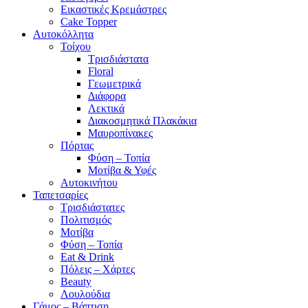
Εικαστικές Κρεμάστρες
Cake Topper
Αυτοκόλλητα
Τοίχου
Τρισδιάστατα
Floral
Γεωμετρικά
Διάφορα
Λεκτικά
Διακοσμητικά Πλακάκια
Μαυροπίνακες
Πόρτας
Φύση – Τοπία
Μοτίβα & Υφές
Αυτοκινήτου
Ταπετσαρίες
Τρισδιάστατες
Πολιτισμός
Μοτίβα
Φύση – Τοπία
Eat & Drink
Πόλεις – Χάρτες
Beauty
Λουλούδια
Γάμος – Βάπτιση