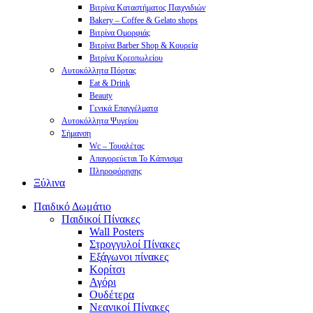
Βιτρίνα Καταστήματος Παιχνιδιών
Bakery – Coffee & Gelato shops
Βιτρίνα Ομορφιάς
Βιτρίνα Barber Shop & Κουρεία
Βιτρίνα Κρεοπωλείου
Αυτοκόλλητα Πόρτας
Eat & Drink
Beauty
Γενικά Επαγγέλματα
Αυτοκόλλητα Ψυγείου
Σήμανση
Wc – Τουαλέτας
Απαγορεύεται Το Κάπνισμα
Πληροφόρησης
Ξύλινα
Παιδικό Δωμάτιο
Παιδικοί Πίνακες
Wall Posters
Στρογγυλοί Πίνακες
Εξάγωνοι πίνακες
Κορίτσι
Αγόρι
Ουδέτερα
Νεανικοί Πίνακες