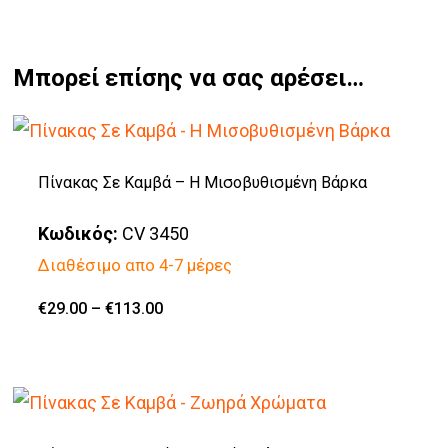
Μπορεί επίσης να σας αρέσει…
Πίνακας Σε Καμβά – Η Μισοβυθισμένη Βάρκα
Κωδικός:
CV 3450
Διαθέσιμο απο 4-7 μέρες
Price
€
29.00
–
€
113.00
Αυτό
range:
€29.00
το
through
€113.00
προϊόν
έχει
πολλαπλές