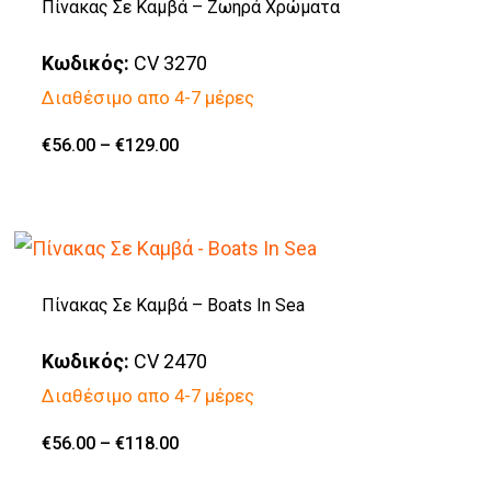
Πίνακας Σε Καμβά – Ζωηρά Χρώματα
παραλλαγές.
Κωδικός:
CV 3270
Οι
Διαθέσιμο απο 4-7 μέρες
επιλογές
μπορούν
Price
€
56.00
–
€
129.00
Αυτό
range:
να
€56.00
το
through
επιλεγούν
€129.00
προϊόν
στη
έχει
σελίδα
πολλαπλές
Πίνακας Σε Καμβά – Boats In Sea
του
παραλλαγές.
προϊόντος
Κωδικός:
CV 2470
Οι
Διαθέσιμο απο 4-7 μέρες
επιλογές
μπορούν
Price
€
56.00
–
€
118.00
Αυτό
range:
να
€56.00
το