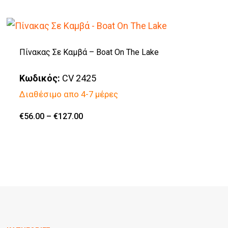
through
επιλεγούν
€118.00
προϊόν
στη
έχει
σελίδα
πολλαπλές
Πίνακας Σε Καμβά – Boat Οn The Lake
του
παραλλαγές.
προϊόντος
Κωδικός:
CV 2425
Οι
Διαθέσιμο απο 4-7 μέρες
επιλογές
μπορούν
Price
€
56.00
–
€
127.00
Αυτό
range:
να
€56.00
το
through
επιλεγούν
€127.00
προϊόν
στη
έχει
σελίδα
πολλαπλές
του
παραλλαγές.
προϊόντος
Οι