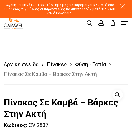
Skip
Αγαπητοί πελάτες το κατάστημα μας θα παραμείνει κλειστό από
30/7 έως 21/8. Όλες οι παραγγελίες θα αποσταλούν μετά τις 24/8.
to
Καλό Καλοκαίρι!
Men
main
Products
search
account
search
content
Αρχική σελίδα
Πίνακες
Φύση - Τοπία
Πίνακας Σε Καμβά – Βάρκες Στην Ακτή
Πίνακας Σε Καμβά – Βάρκες
Στην Ακτή
Κωδικός:
CV 2807