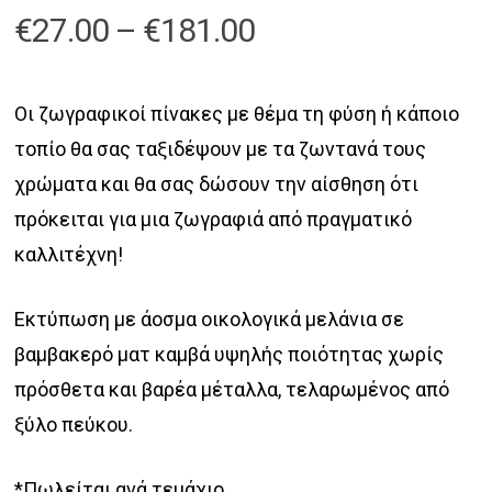
Price
€
27.00
–
€
181.00
range:
€27.00
Οι ζωγραφικοί πίνακες με θέμα τη φύση ή κάποιο
through
τοπίο θα σας ταξιδέψουν με τα ζωντανά τους
€181.00
χρώματα και θα σας δώσουν την αίσθηση ότι
πρόκειται για μια ζωγραφιά από πραγματικό
καλλιτέχνη!
Εκτύπωση με άοσμα οικολογικά μελάνια σε
βαμβακερό ματ καμβά υψηλής ποιότητας χωρίς
πρόσθετα και βαρέα μέταλλα, τελαρωμένος από
ξύλο πεύκου.
*Πωλείται ανά τεμάχιο.