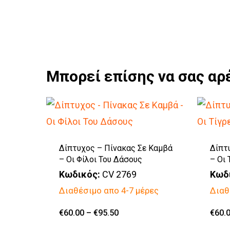
Μπορεί επίσης να σας αρ
Δίπτυχος – Πίνακας Σε Καμβά
Δίπτ
– Οι Φίλοι Του Δάσους
– Οι 
Κωδικός:
CV 2769
Κωδ
Διαθέσιμο απο 4-7 μέρες
Διαθ
Αυτό
Price
€
60.00
–
€
95.50
€
60.
range:
το
€60.00