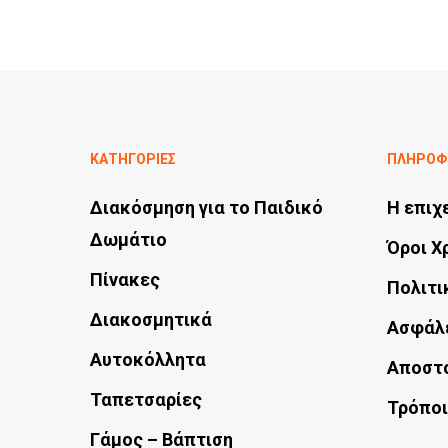
through
προϊόν
€95.50
έχει
πολλαπλές
παραλλαγές.
Οι
ΚΑΤΗΓΟΡΙΕΣ
ΠΛΗΡΟΦ
επιλογές
Διακόσμηση για το Παιδικό
Η επιχ
μπορούν
Δωμάτιο
Όροι Χ
να
Πίνακες
επιλεγούν
Πολιτι
στη
Διακοσμητικά
Ασφάλ
σελίδα
Αυτοκόλλητα
Αποστ
του
Ταπετσαρίες
Τρόποι
προϊόντος
Γάμος – Βάπτιση