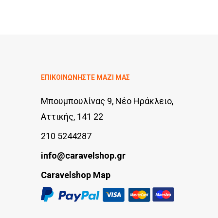
through
προϊόν
€125.00
έχει
πολλαπλές
παραλλαγές.
Οι
ΕΠΙΚΟΙΝΩΝΗΣΤΕ ΜΑΖΙ ΜΑΣ
επιλογές
Μπουμπουλίνας 9, Νέο Ηράκλειο,
μπορούν
Αττικής, 141 22
να
210 5244287
επιλεγούν
στη
info@caravelshop.gr
σελίδα
Caravelshop Map
του
προϊόντος