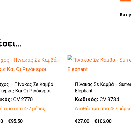
Κατη
έσει…
υχος – Πίνακας Σε Καμβά
Πίνακας Σε Καμβά – Surre
Τίγρεις Και Οι Ρινόκεροι
Elephant
ικός:
CV 2770
Κωδικός:
CV 3734
έσιμο απο 4-7 μέρες
Διαθέσιμο απο 4-7 μέρε
Αυτό
Price
Αυτό
Price
00
–
€
95.50
€
27.00
–
€
106.00
range:
range:
το
€60.00
το
€27.00