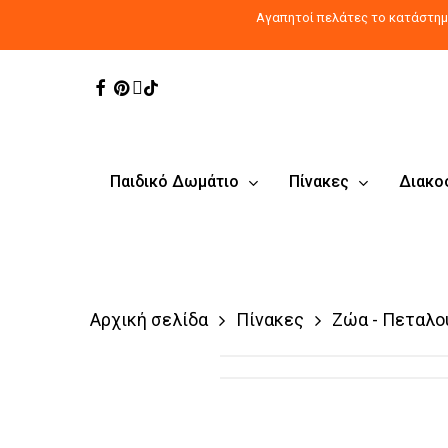
Skip
Αγαπητοί πελάτες το κατάστημα
to
main
Facebook
Pinterest
Instagram
Tiktok
content
Παιδικό Δωμάτιο
Πίνακες
Διακο
Αρχική σελίδα
Πίνακες
Ζώα - Πεταλο
Products
search