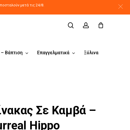
search
account
ποσταλούν μετά τις 24/8.
 – Βάπτιση
Επαγγελματικά
Ξύλινα
ίνακας Σε Καμβά –
rreal Hippo