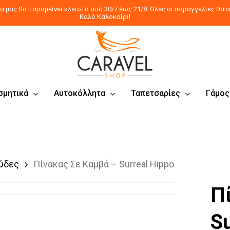
 μας θα παραμείνει κλειστό από 30/7 έως 21/8. Όλες οι παραγγελίες θα α
Καλό Καλοκαίρι!
σμητικά
Αυτοκόλλητα
Ταπετσαρίες
Γάμος
ύδες
Πίνακας Σε Καμβά – Surreal Hippo
Π
Su