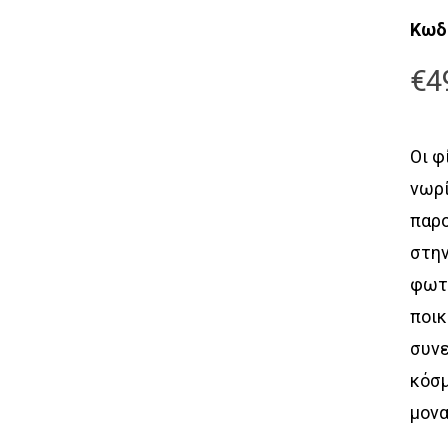
Κωδ
€
4
Οι φ
νωρί
παρο
στην
φωτ
ποικ
συνε
κόσμ
μονα