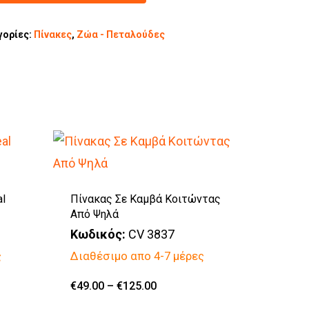
γορίες:
Πίνακες
,
Ζώα - Πεταλούδες
al
Πίνακας Σε Καμβά Κοιτώντας
Από Ψηλά
Κωδικός:
CV 3837
ς
Διαθέσιμο απο 4-7 μέρες
Αυτό
Price
€
49.00
–
€
125.00
range:
το
€49.00