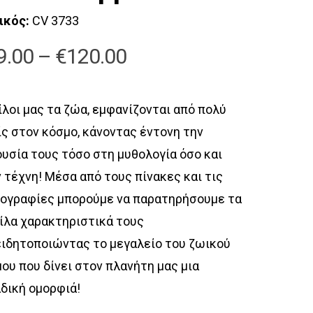
ικός:
CV 3733
Price
9.00
–
€
120.00
range:
€49.00
ίλοι μας τα ζώα, εμφανίζονται από πολύ
through
ς στον κόσμο, κάνοντας έντονη την
€120.00
υσία τους τόσο στη μυθολογία όσο και
 τέχνη! Μέσα από τους πίνακες και τις
ογραφίες μπορούμε να παρατηρήσουμε τα
ίλα χαρακτηριστικά τους
ιδητοποιώντας το μεγαλείο του ζωικού
ου που δίνει στον πλανήτη μας μια
δική ομορφιά!