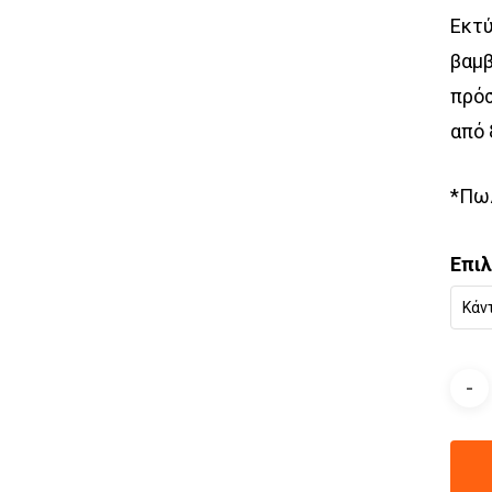
Εκτύ
βαμβ
πρόσ
από 
*Πωλ
Επι
Κάν