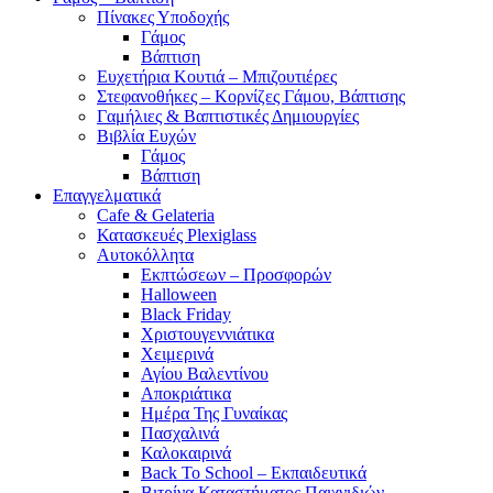
Πίνακες Υποδοχής
Γάμος
Βάπτιση
Ευχετήρια Κουτιά – Μπιζουτιέρες
Στεφανοθήκες – Κορνίζες Γάμου, Βάπτισης
Γαμήλιες & Βαπτιστικές Δημιουργίες
Βιβλία Ευχών
Γάμος
Βάπτιση
Επαγγελματικά
Cafe & Gelateria
Κατασκευές Plexiglass
Αυτοκόλλητα
Εκπτώσεων – Προσφορών
Halloween
Black Friday
Χριστουγεννιάτικα
Χειμερινά
Αγίου Βαλεντίνου
Αποκριάτικα
Ημέρα Της Γυναίκας
Πασχαλινά
Καλοκαιρινά
Back To School – Εκπαιδευτικά
Βιτρίνα Καταστήματος Παιχνιδιών