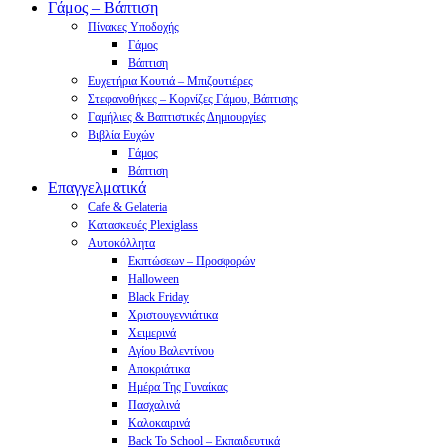
Γάμος – Βάπτιση
Πίνακες Υποδοχής
Γάμος
Βάπτιση
Ευχετήρια Κουτιά – Μπιζουτιέρες
Στεφανοθήκες – Κορνίζες Γάμου, Βάπτισης
Γαμήλιες & Βαπτιστικές Δημιουργίες
Βιβλία Ευχών
Γάμος
Βάπτιση
Επαγγελματικά
Cafe & Gelateria
Κατασκευές Plexiglass
Αυτοκόλλητα
Εκπτώσεων – Προσφορών
Halloween
Black Friday
Χριστουγεννιάτικα
Χειμερινά
Αγίου Βαλεντίνου
Αποκριάτικα
Ημέρα Της Γυναίκας
Πασχαλινά
Καλοκαιρινά
Back To School – Εκπαιδευτικά