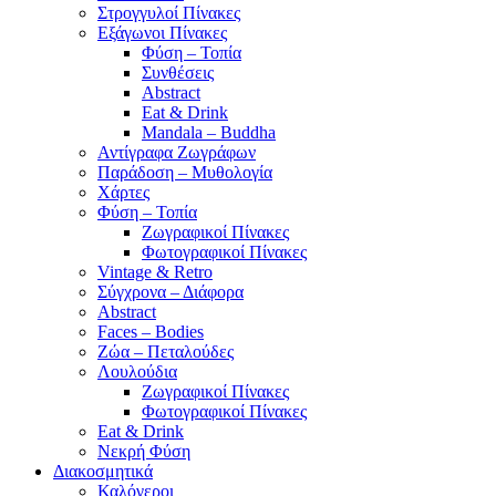
Στρογγυλοί Πίνακες
Εξάγωνοι Πίνακες
Φύση – Τοπία
Συνθέσεις
Abstract
Eat & Drink
Mandala – Buddha
Αντίγραφα Ζωγράφων
Παράδοση – Μυθολογία
Χάρτες
Φύση – Τοπία
Ζωγραφικοί Πίνακες
Φωτογραφικοί Πίνακες
Vintage & Retro
Σύγχρονα – Διάφορα
Abstract
Faces – Bodies
Ζώα – Πεταλούδες
Λουλούδια
Ζωγραφικοί Πίνακες
Φωτογραφικοί Πίνακες
Eat & Drink
Νεκρή Φύση
Διακοσμητικά
Καλόγεροι