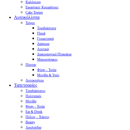
Καλόγεροι
Εικαστικές Κρεμάστρες
Cake Topper
Αυτοκόλλητα
Τοίχου
Τρισδιάστατα
Floral
Γεωμετρικά
Διάφορα
Λεκτικά
Διακοσμητικά Πλακάκια
Μαυροπίνακες
Πόρτας
Φύση – Τοπία
Μοτίβα & Υφές
Αυτοκινήτου
Ταπετσαρίες
Τρισδιάστατες
Πολιτισμός
Μοτίβα
Φύση – Τοπία
Eat & Drink
Πόλεις – Χάρτες
Beauty
Λουλούδια