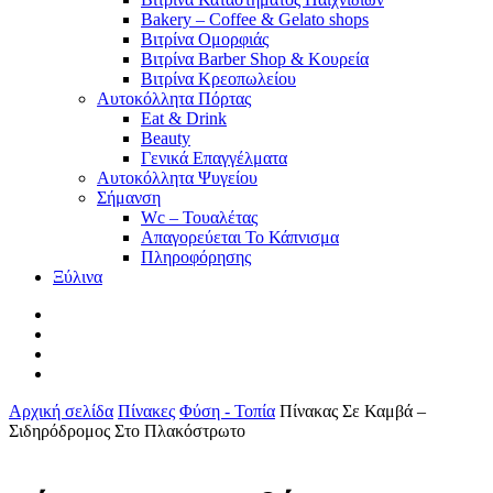
Bakery – Coffee & Gelato shops
Βιτρίνα Ομορφιάς
Βιτρίνα Barber Shop & Κουρεία
Βιτρίνα Κρεοπωλείου
Αυτοκόλλητα Πόρτας
Eat & Drink
Beauty
Γενικά Επαγγέλματα
Αυτοκόλλητα Ψυγείου
Σήμανση
Wc – Τουαλέτας
Απαγορεύεται Το Κάπνισμα
Πληροφόρησης
Ξύλινα
facebook
pinterest
instagram
tiktok
Αρχική σελίδα
Πίνακες
Φύση - Τοπία
Πίνακας Σε Καμβά –
Σιδηρόδρομος Στο Πλακόστρωτο