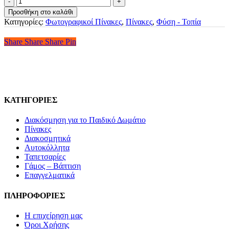
Σε
Προσθήκη στο καλάθι
Καμβά
Κατηγορίες:
Φωτογραφικοί Πίνακες
,
Πίνακες
,
Φύση - Τοπία
-
Σιδηρόδρομος
Share
Share
Share
Share
Pin
Στο
Πλακόστρωτο
ποσότητα
ΚΑΤΗΓΟΡΙΕΣ
Διακόσμηση για το Παιδικό Δωμάτιο
Πίνακες
Διακοσμητικά
Αυτοκόλλητα
Ταπετσαρίες
Γάμος – Βάπτιση
Επαγγελματικά
ΠΛΗΡΟΦΟΡΙΕΣ
Η επιχείρηση μας
Όροι Χρήσης