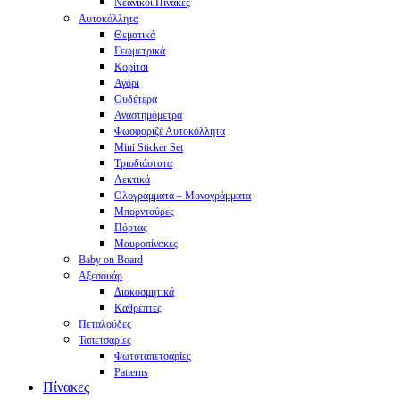
Νεανικοί Πίνακες
Αυτοκόλλητα
Θεματικά
Γεωμετρικά
Κορίτσι
Αγόρι
Ουδέτερα
Αναστημόμετρα
Φωσφοριζέ Αυτοκόλλητα
Mini Sticker Set
Tρισδιάστατα
Λεκτικά
Ολογράμματα – Μονογράμματα
Μπορντούρες
Πόρτας
Μαυροπίνακες
Baby on Board
Αξεσουάρ
Διακοσμητικά
Καθρέπτες
Πεταλούδες
Ταπετσαρίες
Φωτοταπετσαρίες
Patterns
Πίνακες