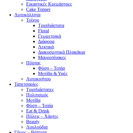
Εικαστικές Κρεμάστρες
Cake Topper
Αυτοκόλλητα
Τοίχου
Τρισδιάστατα
Floral
Γεωμετρικά
Διάφορα
Λεκτικά
Διακοσμητικά Πλακάκια
Μαυροπίνακες
Πόρτας
Φύση – Τοπία
Μοτίβα & Υφές
Αυτοκινήτου
Ταπετσαρίες
Τρισδιάστατες
Πολιτισμός
Μοτίβα
Φύση – Τοπία
Eat & Drink
Πόλεις – Χάρτες
Beauty
Λουλούδια
Γάμος – Βάπτιση