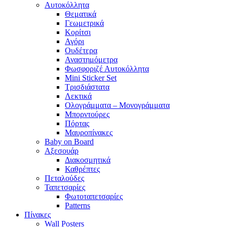
Αυτοκόλλητα
Θεματικά
Γεωμετρικά
Κορίτσι
Αγόρι
Ουδέτερα
Αναστημόμετρα
Φωσφοριζέ Αυτοκόλλητα
Mini Sticker Set
Tρισδιάστατα
Λεκτικά
Ολογράμματα – Μονογράμματα
Μπορντούρες
Πόρτας
Μαυροπίνακες
Baby on Board
Αξεσουάρ
Διακοσμητικά
Καθρέπτες
Πεταλούδες
Ταπετσαρίες
Φωτοταπετσαρίες
Patterns
Πίνακες
Wall Posters