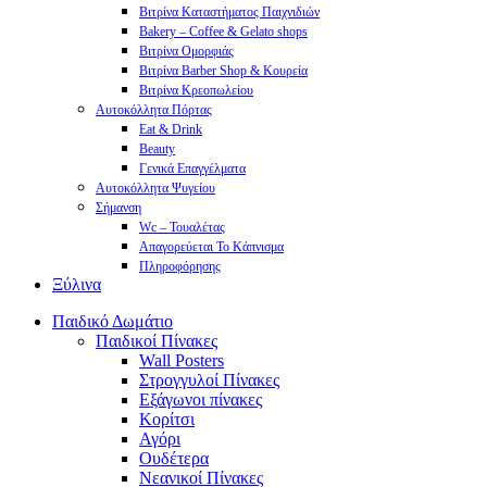
Βιτρίνα Καταστήματος Παιχνιδιών
Bakery – Coffee & Gelato shops
Βιτρίνα Ομορφιάς
Βιτρίνα Barber Shop & Κουρεία
Βιτρίνα Κρεοπωλείου
Αυτοκόλλητα Πόρτας
Eat & Drink
Beauty
Γενικά Επαγγέλματα
Αυτοκόλλητα Ψυγείου
Σήμανση
Wc – Τουαλέτας
Απαγορεύεται Το Κάπνισμα
Πληροφόρησης
Ξύλινα
Παιδικό Δωμάτιο
Παιδικοί Πίνακες
Wall Posters
Στρογγυλοί Πίνακες
Εξάγωνοι πίνακες
Κορίτσι
Αγόρι
Ουδέτερα
Νεανικοί Πίνακες