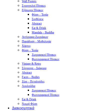
Wall Posters
Στρογγυλοί Πίνακες
Εξάγωνοι Πίνακες
Φύση – Τοπία
Συνθέσεις
Abstract
Eat & Drink
Mandala – Buddha
Αντίγραφα Ζωγράφων
Παράδοση – Μυθολογία
Χάρτες
Φύση – Τοπία
Ζωγραφικοί Πίνακες
Φωτογραφικοί Πίνακες
Vintage & Retro
Σύγχρονα – Διάφορα
Abstract
Faces – Bodies
Ζώα – Πεταλούδες
Λουλούδια
Ζωγραφικοί Πίνακες
Φωτογραφικοί Πίνακες
Eat & Drink
Νεκρή Φύση
Διακοσμητικά