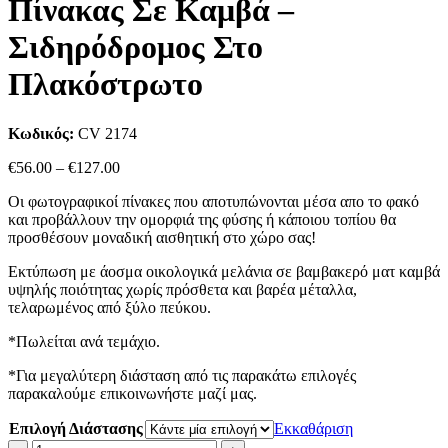
Πίνακας Σε Καμβά –
Σιδηρόδρομος Στο
Πλακόστρωτο
Κωδικός:
CV 2174
Price
€
56.00
–
€
127.00
range:
Οι φωτογραφικοί πίνακες που αποτυπώνονται μέσα απο το φακό
€56.00
και προβάλλουν την ομορφιά της φύσης ή κάποιου τοπίου θα
through
προσθέσουν μοναδική αισθητική στο χώρο σας!
€127.00
Εκτύπωση με άοσμα οικολογικά μελάνια σε βαμβακερό ματ καμβά
υψηλής ποιότητας χωρίς πρόσθετα και βαρέα μέταλλα,
τελαρωμένος από ξύλο πεύκου.
*Πωλείται ανά τεμάχιο.
*Για μεγαλύτερη διάσταση από τις παρακάτω επιλογές
παρακαλούμε επικοινωνήστε μαζί μας.
Επιλογή Διάστασης
Εκκαθάριση
Πίνακας