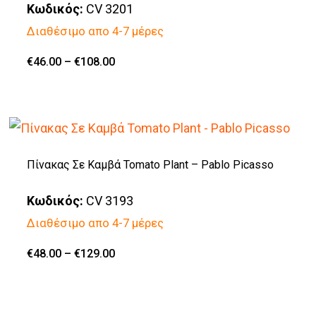
Κωδικός:
CV 3201
Οι
Διαθέσιμο απο 4-7 μέρες
επιλογές
μπορούν
Price
€
46.00
–
€
108.00
Αυτό
range:
να
€46.00
το
through
επιλεγούν
€108.00
προϊόν
στη
έχει
σελίδα
πολλαπλές
Πίνακας Σε Καμβά Tomato Plant – Pablo Picasso
του
παραλλαγές.
προϊόντος
Κωδικός:
CV 3193
Οι
Διαθέσιμο απο 4-7 μέρες
επιλογές
μπορούν
Price
€
48.00
–
€
129.00
Αυτό
range:
να
€48.00
το
through
επιλεγούν
€129.00
προϊόν