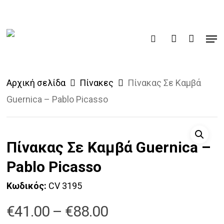
Skip
to
Men
main
Products
search
account
search
content
Αρχική σελίδα
Πίνακες
Πίνακας Σε Καμβά
Guernica – Pablo Picasso
Πίνακας Σε Καμβά Guernica –
Pablo Picasso
Κωδικός:
CV 3195
Price
€
41.00
–
€
88.00