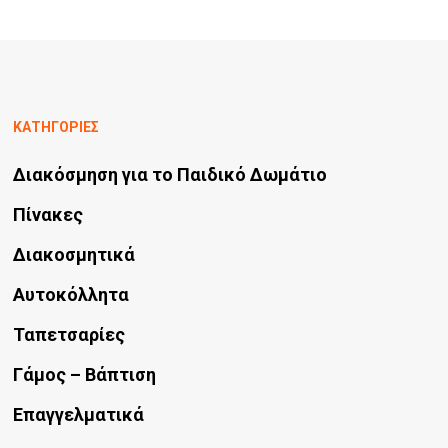
στη
έχει
σελίδα
πολλαπλές
του
παραλλαγές.
προϊόντος
Οι
ΚΑΤΗΓΟΡΙΕΣ
επιλογές
Διακόσμηση για το Παιδικό Δωμάτιο
μπορούν
να
Πίνακες
επιλεγούν
Διακοσμητικά
στη
Αυτοκόλλητα
σελίδα
Ταπετσαρίες
του
προϊόντος
Γάμος – Βάπτιση
Επαγγελματικά