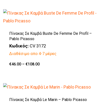
το
through
€129.00
προϊόν
έχει
πολλαπλές
παραλλαγές.
Πίνακας Σε Καμβά Buste De Femme De Profil –
Pablo Picasso
Οι
Κωδικός:
CV 3172
επιλογές
Διαθέσιμο απο 4-7 μέρες
μπορούν
να
Price
€
46.00
–
€
108.00
Αυτό
range:
επιλεγούν
€46.00
το
through
στη
€108.00
προϊόν
σελίδα
έχει
του
πολλαπλές
Πίνακας Σε Καμβά Le Marin – Pablo Picasso
προϊόντος
παραλλαγές.