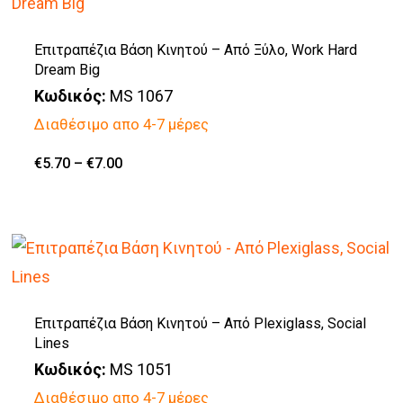
Επιτραπέζια Βάση Κινητού – Από Ξύλο, Work Hard
Dream Big
Κωδικός:
MS 1067
Διαθέσιμο απο 4-7 μέρες
Price
€
5.70
–
€
7.00
Αυτό
range:
€5.70
το
through
€7.00
προϊόν
έχει
πολλαπλές
παραλλαγές.
Επιτραπέζια Βάση Κινητού – Από Plexiglass, Social
Lines
Οι
Κωδικός:
MS 1051
επιλογές
Διαθέσιμο απο 4-7 μέρες
μπορούν