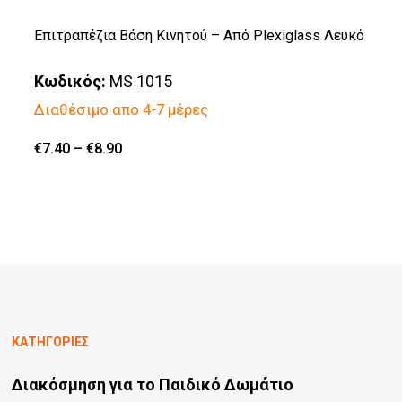
του
πολλαπλές
Επιτραπέζια Βάση Κινητού – Από Plexiglass Λευκό
προϊόντος
παραλλαγές.
Κωδικός:
MS 1015
Οι
Διαθέσιμο απο 4-7 μέρες
επιλογές
μπορούν
Price
€
7.40
–
€
8.90
Αυτό
range:
να
€7.40
το
through
επιλεγούν
€8.90
προϊόν
στη
έχει
σελίδα
πολλαπλές
του
παραλλαγές.
προϊόντος
Οι
ΚΑΤΗΓΟΡΙΕΣ
επιλογές
Διακόσμηση για το Παιδικό Δωμάτιο
μπορούν