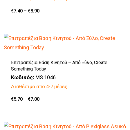
να
Price
€
7.40
–
€
8.90
Αυτό
range:
επιλεγούν
€7.40
το
through
στη
€8.90
προϊόν
σελίδα
έχει
του
πολλαπλές
προϊόντος
παραλλαγές.
Επιτραπέζια Βάση Κινητού – Από Ξύλο, Create
Something Today
Οι
Κωδικός:
MS 1046
επιλογές
Διαθέσιμο απο 4-7 μέρες
μπορούν
να
Price
€
5.70
–
€
7.00
Αυτό
range:
επιλεγούν
€5.70
το
through
στη
€7.00
προϊόν
σελίδα
έχει