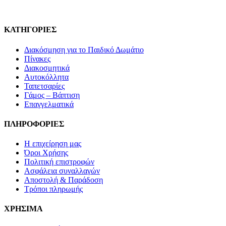
Οι
επιλογές
μπορούν
ΚΑΤΗΓΟΡΙΕΣ
να
επιλεγούν
Διακόσμηση για το Παιδικό Δωμάτιο
στη
Πίνακες
σελίδα
Διακοσμητικά
του
Αυτοκόλλητα
προϊόντος
Ταπετσαρίες
Γάμος – Βάπτιση
Επαγγελματικά
ΠΛΗΡΟΦΟΡΙΕΣ
Η επιχείρηση μας
Όροι Χρήσης
Πολιτική επιστροφών
Ασφάλεια συναλλαγών
Αποστολή & Παράδοση
Τρόποι πληρωμής
ΧΡΗΣΙΜΑ