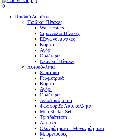
search
account
0
Menu
Παιδικό Δωμάτιο
Παιδικοί Πίνακες
Wall Posters
Στρογγυλοί Πίνακες
Εξάγωνοι πίνακες
Κορίτσι
Αγόρι
Ουδέτερα
Νεανικοί Πίνακες
Αυτοκόλλητα
Θεματικά
Γεωμετρικά
Κορίτσι
Αγόρι
Ουδέτερα
Αναστημόμετρα
Φωσφοριζέ Αυτοκόλλητα
Mini Sticker Set
Tρισδιάστατα
Λεκτικά
Ολογράμματα – Μονογράμματα
Μπορντούρες