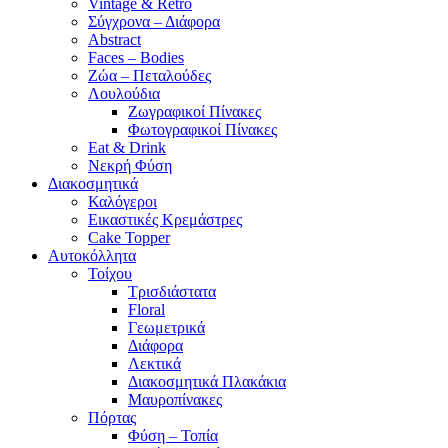
Vintage & Retro
Σύγχρονα – Διάφορα
Abstract
Faces – Bodies
Ζώα – Πεταλούδες
Λουλούδια
Ζωγραφικοί Πίνακες
Φωτογραφικοί Πίνακες
Eat & Drink
Νεκρή Φύση
Διακοσμητικά
Καλόγεροι
Εικαστικές Κρεμάστρες
Cake Topper
Αυτοκόλλητα
Τοίχου
Τρισδιάστατα
Floral
Γεωμετρικά
Διάφορα
Λεκτικά
Διακοσμητικά Πλακάκια
Μαυροπίνακες
Πόρτας
Φύση – Τοπία