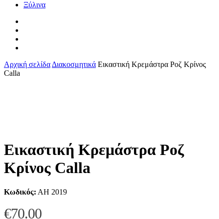
Ξύλινα
facebook
pinterest
instagram
tiktok
Αρχική σελίδα
Διακοσμητικά
Εικαστική Κρεμάστρα Ροζ Κρίνος
Calla
Εικαστική Κρεμάστρα Ροζ
Κρίνος Calla
Κωδικός:
AH 2019
€
70.00