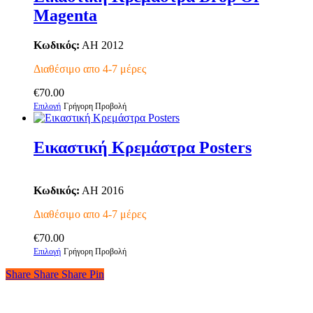
πολλαπλές
Magenta
παραλλαγές.
Οι
επιλογές
Κωδικός:
AH 2012
μπορούν
να
Διαθέσιμο απο 4-7 μέρες
επιλεγούν
στη
€
70.00
Αυτό
σελίδα
Επιλογή
Γρήγορη Προβολή
το
του
προϊόν
προϊόντος
έχει
Εικαστική Κρεμάστρα Posters
πολλαπλές
παραλλαγές.
Οι
Κωδικός:
AH 2016
επιλογές
μπορούν
Διαθέσιμο απο 4-7 μέρες
να
επιλεγούν
€
70.00
στη
Αυτό
Επιλογή
Γρήγορη Προβολή
σελίδα
το
του
Share
Share
Share
Share
Pin
προϊόν
προϊόντος
έχει
πολλαπλές
παραλλαγές.