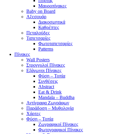
Πόρτας
Μαυροπίνακες
Baby on Board
Αξεσουάρ
Διακοσμητικά
Καθρέπτες
Πεταλούδες
Ταπετσαρίες
Φωτοταπετσαρίες
Patterns
Πίνακες
Wall Posters
Στρογγυλοί Πίνακες
Εξάγωνοι Πίνακες
Φύση – Τοπία
Συνθέσεις
Abstract
Eat & Drink
Mandala – Buddha
Αντίγραφα Ζωγράφων
Παράδοση – Μυθολογία
Χάρτες
Φύση – Τοπία
Ζωγραφικοί Πίνακες
Φωτογραφικοί Πίνακες