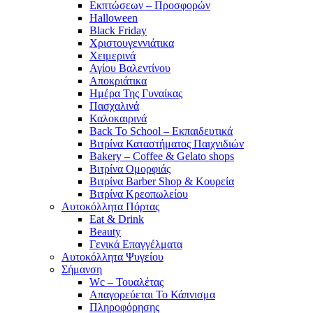
Εκπτώσεων – Προσφορών
Halloween
Black Friday
Χριστουγεννιάτικα
Χειμερινά
Αγίου Βαλεντίνου
Αποκριάτικα
Ημέρα Της Γυναίκας
Πασχαλινά
Καλοκαιρινά
Back To School – Εκπαιδευτικά
Βιτρίνα Καταστήματος Παιχνιδιών
Bakery – Coffee & Gelato shops
Βιτρίνα Ομορφιάς
Βιτρίνα Barber Shop & Κουρεία
Βιτρίνα Κρεοπωλείου
Αυτοκόλλητα Πόρτας
Eat & Drink
Beauty
Γενικά Επαγγέλματα
Αυτοκόλλητα Ψυγείου
Σήμανση
Wc – Τουαλέτας
Απαγορεύεται Το Κάπνισμα
Πληροφόρησης