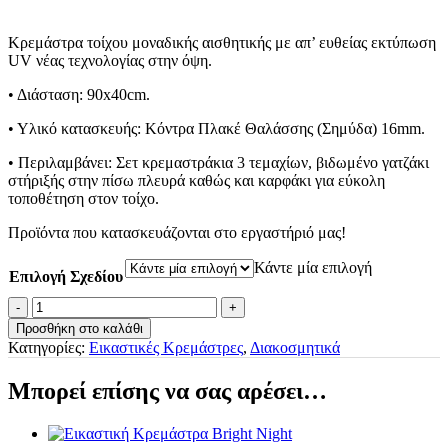
Κρεμάστρα τοίχου μοναδικής αισθητικής με απ’ ευθείας εκτύπωση
UV νέας τεχνολογίας στην όψη.
• Διάσταση: 90x40cm.
• Υλικό κατασκευής: Κόντρα Πλακέ Θαλάσσης (Σημύδα) 16mm.
• Περιλαμβάνει: Σετ κρεμαστράκια 3 τεμαχίων, βιδωμένο γατζάκι
στήριξής στην πίσω πλευρά καθώς και καρφάκι για εύκολη
τοποθέτηση στον τοίχο.
Προϊόντα που κατασκευάζονται στο εργαστήριό μας!
Κάντε μία επιλογή
Επιλογή Σχεδίου
Εικαστική
Κρεμάστρα
Προσθήκη στο καλάθι
Ροζ
Κατηγορίες:
Εικαστικές Κρεμάστρες
,
Διακοσμητικά
Κρίνος
Calla
Μπορεί επίσης να σας αρέσει…
ποσότητα