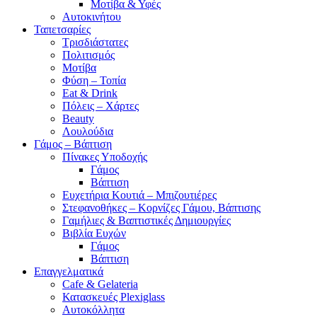
Μοτίβα & Υφές
Αυτοκινήτου
Ταπετσαρίες
Τρισδιάστατες
Πολιτισμός
Μοτίβα
Φύση – Τοπία
Eat & Drink
Πόλεις – Χάρτες
Beauty
Λουλούδια
Γάμος – Βάπτιση
Πίνακες Υποδοχής
Γάμος
Βάπτιση
Ευχετήρια Κουτιά – Μπιζουτιέρες
Στεφανοθήκες – Κορνίζες Γάμου, Βάπτισης
Γαμήλιες & Βαπτιστικές Δημιουργίες
Βιβλία Ευχών
Γάμος
Βάπτιση
Επαγγελματικά
Cafe & Gelateria
Κατασκευές Plexiglass
Αυτοκόλλητα