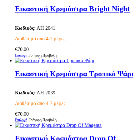
Εικαστική Κρεμάστρα Bright Night
Κωδικός:
AH 2041
Διαθέσιμο απο 4-7 μέρες
€
70.00
Αυτό
Επιλογή
Γρήγορη Προβολή
το
προϊόν
έχει
Εικαστική Κρεμάστρα Τροπικό Ψάρι
πολλαπλές
παραλλαγές.
Οι
Κωδικός:
AH 2039
επιλογές
μπορούν
Διαθέσιμο απο 4-7 μέρες
να
επιλεγούν
€
70.00
στη
Αυτό
Επιλογή
Γρήγορη Προβολή
σελίδα
το
του
προϊόν
προϊόντος
έχει
Εικαστική Κρεμάστρα Drop Of