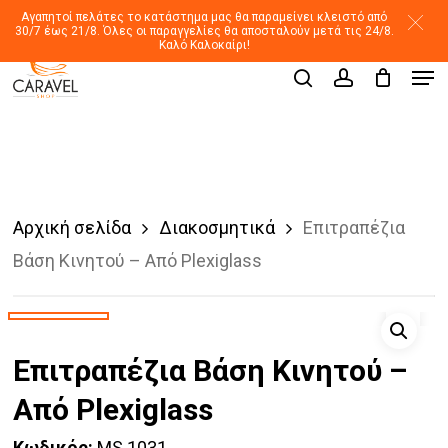
Skip
Αγαπητοί πελάτες το κατάστημα μας θα παραμείνει κλειστό από
30/7 έως 21/8. Όλες οι παραγγελίες θα αποσταλούν μετά τις 24/8.
to
Καλό Καλοκαίρι!
Men
main
Products
search
account
search
content
Αρχική σελίδα
Διακοσμητικά
Επιτραπέζια
Βάση Κινητού – Από Plexiglass
Επιτραπέζια Βάση Κινητού –
Από Plexiglass
Κωδικός:
MS 1031