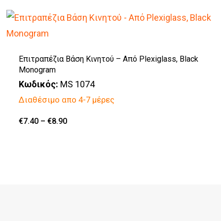
€8.90
προϊόν
σελίδα
έχει
του
πολλαπλές
προϊόντος
παραλλαγές.
Επιτραπέζια Βάση Κινητού – Από Plexiglass, Black
Monogram
Οι
Κωδικός:
MS 1074
επιλογές
Διαθέσιμο απο 4-7 μέρες
μπορούν
να
Price
€
7.40
–
€
8.90
Αυτό
range:
επιλεγούν
€7.40
το
through
στη
€8.90
προϊόν
σελίδα
έχει
του
πολλαπλές
προϊόντος
παραλλαγές.
Οι