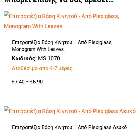
Επιτραπέζια Βάση Κινητού – Από Plexiglass,
Monogram With Leaves
Κωδικός:
MS 1070
Διαθέσιμο απο 4-7 μέρες
Price
€
7.40
–
€
8.90
Αυτό
range:
€7.40
το
through
€8.90
προϊόν
έχει
πολλαπλές
Επιτραπέζια Βάση Κινητού – Από Plexiglass Λευκό
παραλλαγές.