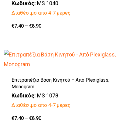
Κωδικός:
MS 1040
Οι
Διαθέσιμο απο 4-7 μέρες
επιλογές
μπορούν
Price
€
7.40
–
€
8.90
Αυτό
range:
να
€7.40
το
through
επιλεγούν
€8.90
προϊόν
στη
έχει
σελίδα
πολλαπλές
του
παραλλαγές.
Επιτραπέζια Βάση Κινητού – Από Plexiglass,
προϊόντος
Monogram
Οι
Κωδικός:
MS 1078
επιλογές
Διαθέσιμο απο 4-7 μέρες
μπορούν
να
Price
€
7.40
–
€
8.90
Αυτό
range:
επιλεγούν
€7.40
το
through
στη