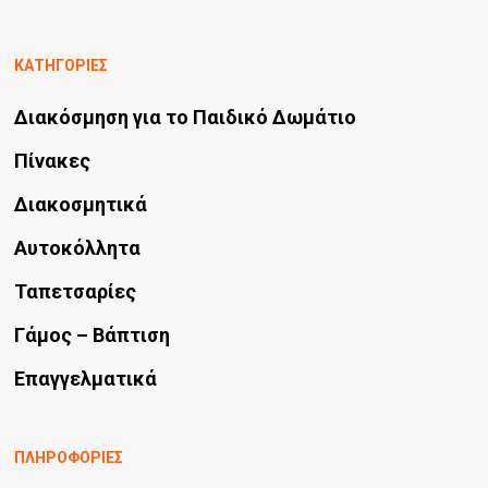
παραλλαγές.
προϊόντος
Οι
ΚΑΤΗΓΟΡΙΕΣ
επιλογές
Διακόσμηση για το Παιδικό Δωμάτιο
μπορούν
να
Πίνακες
επιλεγούν
Διακοσμητικά
στη
Αυτοκόλλητα
σελίδα
Ταπετσαρίες
του
προϊόντος
Γάμος – Βάπτιση
Επαγγελματικά
ΠΛΗΡΟΦΟΡΙΕΣ