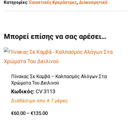
Κατηγορίες:
Εικαστικές Κρεμάστρες
,
Διακοσμητικά
Μπορεί επίσης να σας αρέσει…
Πίνακας Σε Καμβά – Καλπασμός Αλόγων Στα
Χρώματα Του Δειλινού
Κωδικός:
CV 3113
Διαθέσιμο απο 4-7 μέρες
Price
€
60.00
–
€
135.00
Αυτό
range:
€60.00
το
through