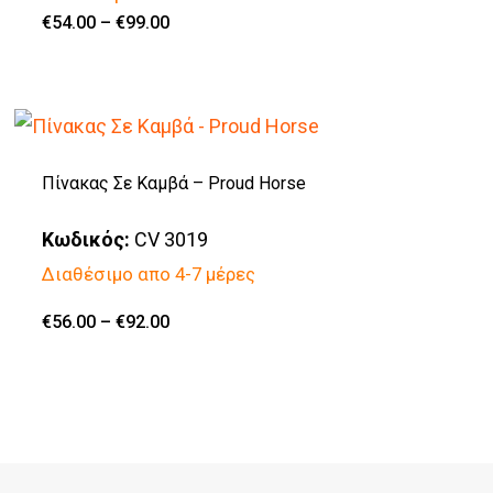
Price
€
54.00
–
€
99.00
μπορούν
Αυτό
range:
€54.00
να
το
through
€99.00
επιλεγούν
προϊόν
στη
έχει
σελίδα
πολλαπλές
Πίνακας Σε Καμβά – Proud Horse
του
παραλλαγές.
Κωδικός:
CV 3019
προϊόντος
Οι
Διαθέσιμο απο 4-7 μέρες
επιλογές
μπορούν
Price
€
56.00
–
€
92.00
Αυτό
range:
να
€56.00
το
through
επιλεγούν
€92.00
προϊόν
στη
έχει
σελίδα
πολλαπλές
του