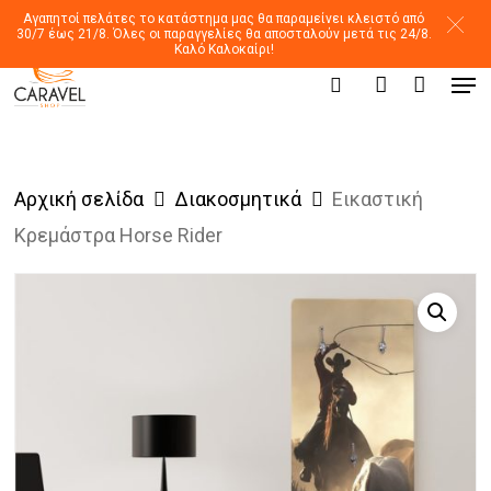
Skip
Αγαπητοί πελάτες το κατάστημα μας θα παραμείνει κλειστό από
30/7 έως 21/8. Όλες οι παραγγελίες θα αποσταλούν μετά τις 24/8.
to
Καλό Καλοκαίρι!
Men
main
Products
search
account
search
content
Αρχική σελίδα
Διακοσμητικά
Εικαστική
Κρεμάστρα Horse Rider