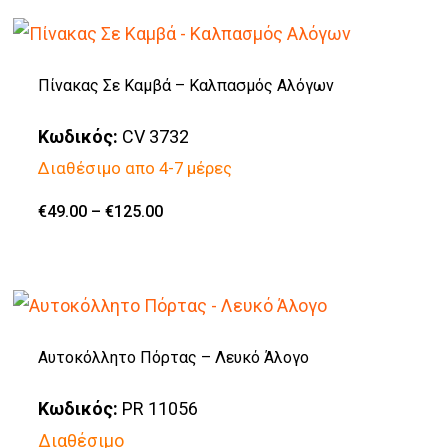
€135.00
προϊόν
έχει
πολλαπλές
Πίνακας Σε Καμβά – Καλπασμός Αλόγων
παραλλαγές.
Κωδικός:
CV 3732
Οι
Διαθέσιμο απο 4-7 μέρες
επιλογές
μπορούν
Price
€
49.00
–
€
125.00
Αυτό
range:
να
€49.00
το
through
επιλεγούν
€125.00
προϊόν
στη
έχει
σελίδα
πολλαπλές
Αυτοκόλλητο Πόρτας – Λευκό Άλογο
του
παραλλαγές.
προϊόντος
Κωδικός:
PR 11056
Οι
Διαθέσιμο
επιλογές