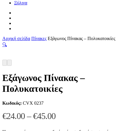
Ξύλινα
facebook
pinterest
instagram
tiktok
Αρχική σελίδα
Πίνακες
Εξάγωνος Πίνακας – Πολυκατοικίες
🔍
Εξάγωνος Πίνακας –
Πολυκατοικίες
Κωδικός:
CVX 0237
Price
€
24.00
–
€
45.00
range: