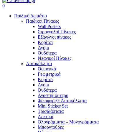
search
account
0
Menu
Παιδικό Δωμάτιο
Παιδικοί Πίνακες
Wall Posters
Στρογγυλοί Πίνακες
Εξάγωνοι πίνακες
Κορίτσι
Αγόρι
Ουδέτερα
Νεανικοί Πίνακες
Αυτοκόλλητα
Θεματικά
Γεωμετρικά
Κορίτσι
Αγόρι
Ουδέτερα
Αναστημόμετρα
Φωσφοριζέ Αυτοκόλλητα
Mini Sticker Set
Tρισδιάστατα
Λεκτικά
Ολογράμματα – Μονογράμματα
Μπορντούρες