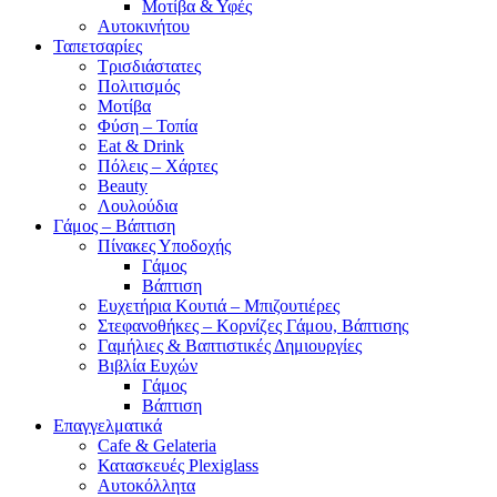
Μοτίβα & Υφές
Αυτοκινήτου
Ταπετσαρίες
Τρισδιάστατες
Πολιτισμός
Μοτίβα
Φύση – Τοπία
Eat & Drink
Πόλεις – Χάρτες
Beauty
Λουλούδια
Γάμος – Βάπτιση
Πίνακες Υποδοχής
Γάμος
Βάπτιση
Ευχετήρια Κουτιά – Μπιζουτιέρες
Στεφανοθήκες – Κορνίζες Γάμου, Βάπτισης
Γαμήλιες & Βαπτιστικές Δημιουργίες
Βιβλία Ευχών
Γάμος
Βάπτιση
Επαγγελματικά
Cafe & Gelateria
Κατασκευές Plexiglass
Αυτοκόλλητα