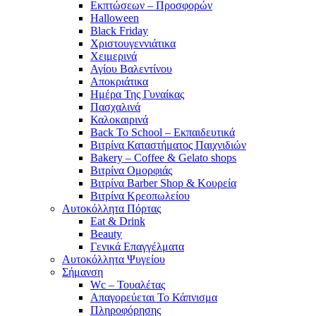
Εκπτώσεων – Προσφορών
Halloween
Black Friday
Χριστουγεννιάτικα
Χειμερινά
Αγίου Βαλεντίνου
Αποκριάτικα
Ημέρα Της Γυναίκας
Πασχαλινά
Καλοκαιρινά
Back To School – Εκπαιδευτικά
Βιτρίνα Καταστήματος Παιχνιδιών
Bakery – Coffee & Gelato shops
Βιτρίνα Ομορφιάς
Βιτρίνα Barber Shop & Κουρεία
Βιτρίνα Κρεοπωλείου
Αυτοκόλλητα Πόρτας
Eat & Drink
Beauty
Γενικά Επαγγέλματα
Αυτοκόλλητα Ψυγείου
Σήμανση
Wc – Τουαλέτας
Απαγορεύεται Το Κάπνισμα
Πληροφόρησης