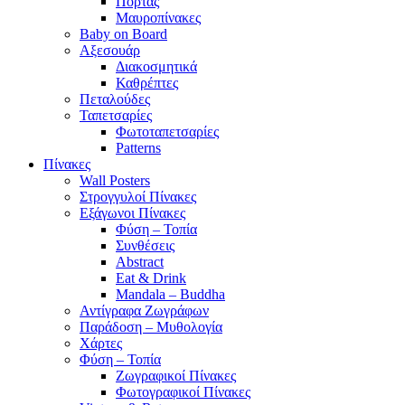
Πόρτας
Μαυροπίνακες
Baby on Board
Αξεσουάρ
Διακοσμητικά
Καθρέπτες
Πεταλούδες
Ταπετσαρίες
Φωτοταπετσαρίες
Patterns
Πίνακες
Wall Posters
Στρογγυλοί Πίνακες
Εξάγωνοι Πίνακες
Φύση – Τοπία
Συνθέσεις
Abstract
Eat & Drink
Mandala – Buddha
Αντίγραφα Ζωγράφων
Παράδοση – Μυθολογία
Χάρτες
Φύση – Τοπία
Ζωγραφικοί Πίνακες
Φωτογραφικοί Πίνακες