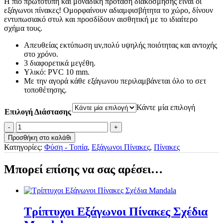
€24.00
Η πιο πρωτότυπη και μοναδική πρόταση διακόσμησης είναι οι
εξάγωνοι πίνακες! Ομορφαίνουν αδιαμφισβήτητα το χώρο, δίνουν
through
εντυπωσιακό στυλ και προσδίδουν αισθητική με το ιδιαίτερο
σχήμα τους.
€45.00
Απευθείας εκτύπωση uv,πολύ υψηλής ποιότητας και αντοχής
στο χρόνο.
3 διαφορετικά μεγέθη.
Υλικό: PVC 10 mm.
Με την αγορά κάθε εξάγωνου περιλαμβάνεται όλο το σετ
τοποθέτησης.
Κάντε μία επιλογή
Επιλογή Διάστασης
Εξάγωνος
Πίνακας
Προσθήκη στο καλάθι
-
Κατηγορίες:
Φύση - Τοπία
,
Εξάγωνοι Πίνακες
,
Πίνακες
Πολυκατοικίες
ποσότητα
Μπορεί επίσης να σας αρέσει…
Τρίπτυχοι Εξάγωνοι Πίνακες Σχέδια