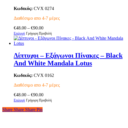
Οι
επιλογές
Κωδικός:
CVX 0274
μπορούν
να
Διαθέσιμο απο 4-7 μέρες
επιλεγούν
Price
στη
€
48.00
–
€
90.00
Αυτό
range:
σελίδα
Επιλογή
Γρήγορη Προβολή
το
€48.00
του
προϊόν
through
προϊόντος
έχει
€90.00
πολλαπλές
Δίπτυχοι – Εξάγωνοι Πίνακες – Black
παραλλαγές.
And White Mandala Lotus
Οι
επιλογές
μπορούν
Κωδικός:
CVX 0162
να
επιλεγούν
Διαθέσιμο απο 4-7 μέρες
στη
Price
σελίδα
€
48.00
–
€
90.00
Αυτό
range:
του
Επιλογή
Γρήγορη Προβολή
το
€48.00
προϊόντος
Share
Share
Share
Share
Pin
προϊόν
through
έχει
€90.00
πολλαπλές
παραλλαγές.