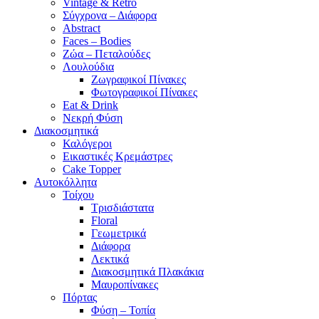
Vintage & Retro
Σύγχρονα – Διάφορα
Abstract
Faces – Bodies
Ζώα – Πεταλούδες
Λουλούδια
Ζωγραφικοί Πίνακες
Φωτογραφικοί Πίνακες
Eat & Drink
Νεκρή Φύση
Διακοσμητικά
Καλόγεροι
Εικαστικές Κρεμάστρες
Cake Topper
Αυτοκόλλητα
Τοίχου
Τρισδιάστατα
Floral
Γεωμετρικά
Διάφορα
Λεκτικά
Διακοσμητικά Πλακάκια
Μαυροπίνακες
Πόρτας
Φύση – Τοπία