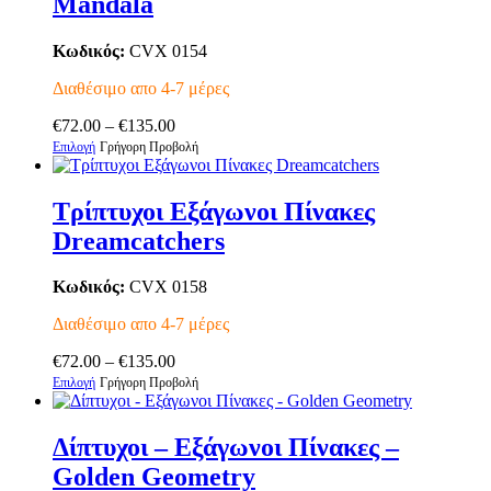
Mandala
Κωδικός:
CVX 0154
Διαθέσιμο απο 4-7 μέρες
Price
€
72.00
–
€
135.00
Αυτό
range:
Επιλογή
Γρήγορη Προβολή
το
€72.00
προϊόν
through
έχει
€135.00
Τρίπτυχοι Εξάγωνοι Πίνακες
πολλαπλές
Dreamcatchers
παραλλαγές.
Οι
επιλογές
Κωδικός:
CVX 0158
μπορούν
να
Διαθέσιμο απο 4-7 μέρες
επιλεγούν
Price
στη
€
72.00
–
€
135.00
Αυτό
range:
σελίδα
Επιλογή
Γρήγορη Προβολή
το
€72.00
του
προϊόν
through
προϊόντος
έχει
€135.00
Δίπτυχοι – Εξάγωνοι Πίνακες –
πολλαπλές
Golden Geometry
παραλλαγές.