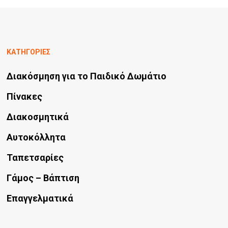
σελίδα
πολλαπλές
του
παραλλαγές.
προϊόντος
Οι
ΚΑΤΗΓΟΡΙΕΣ
επιλογές
μπορούν
Διακόσμηση για το Παιδικό Δωμάτιο
να
Πίνακες
επιλεγούν
Διακοσμητικά
στη
σελίδα
Αυτοκόλλητα
του
Ταπετσαρίες
προϊόντος
Γάμος – Βάπτιση
Επαγγελματικά