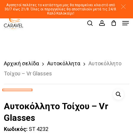
Skip
Αγαπητοί πελάτες το κατάστημα μας θα παραμείνει κλειστό από
30/7 έως 21/8. Όλες οι παραγγελίες θα αποσταλούν μετά τις 24/8.
to
Καλό Καλοκαίρι!
Men
main
Products
search
account
search
content
Αρχική σελίδα
Αυτοκόλλητα
Αυτοκόλλητο
Τοίχου – Vr Glasses
Αυτοκόλλητο Τοίχου – Vr
Glasses
Κωδικός:
ST 4232