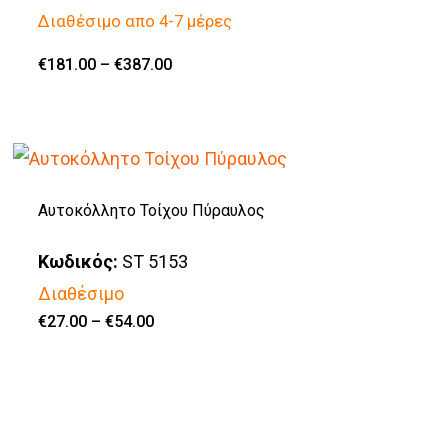
Διαθέσιμο απο 4-7 μέρες
επιλογές
μπορούν
Price
€
181.00
–
€
387.00
Αυτό
range:
να
€181.00
το
through
επιλεγούν
€387.00
προϊόν
στη
έχει
σελίδα
πολλαπλές
Αυτοκόλλητο Τοίχου Πύραυλος
του
παραλλαγές.
προϊόντος
Κωδικός:
ST 5153
Οι
Διαθέσιμο
επιλογές
Price
€
27.00
–
€
54.00
μπορούν
Αυτό
range:
€27.00
να
το
through
€54.00
επιλεγούν
προϊόν
στη
έχει