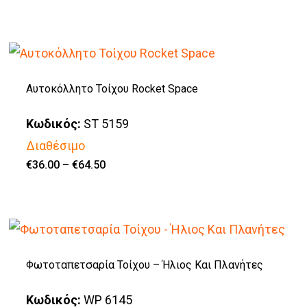
€21.00
το
through
€71.00
προϊόν
έχει
πολλαπλές
Αυτοκόλλητο Τοίχου Rocket Space
παραλλαγές.
Κωδικός:
ST 5159
Οι
Διαθέσιμο
επιλογές
Price
€
36.00
–
€
64.50
μπορούν
Αυτό
range:
€36.00
να
το
through
€64.50
επιλεγούν
προϊόν
στη
έχει
σελίδα
πολλαπλές
Φωτοταπετσαρία Τοίχου – Ήλιος Και Πλανήτες
του
παραλλαγές.
Κωδικός:
WP 6145
προϊόντος
Οι