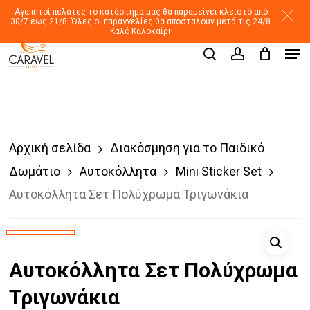
Skip
Αγαπητοί πελάτες το κατάστημα μας θα παραμείνει κλειστό από
30/7 έως 21/8. Όλες οι παραγγελίες θα αποσταλούν μετά τις 24/8.
to
Καλό Καλοκαίρι!
Men
main
Products
search
account
search
content
Αρχική σελίδα
Διακόσμηση για το Παιδικό
Δωμάτιο
Αυτοκόλλητα
Mini Sticker Set
Αυτοκόλλητα Σετ Πολύχρωμα Τριγωνάκια
Αυτοκόλλητα Σετ Πολύχρωμα
Τριγωνάκια