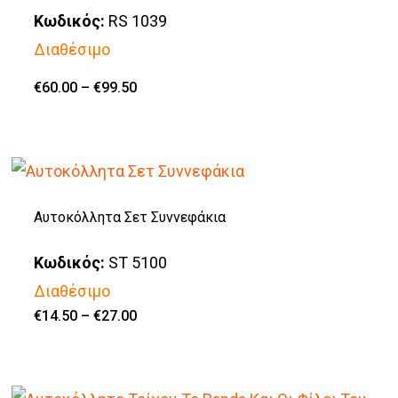
Κωδικός:
RS 1039
Οι
Διαθέσιμο
επιλογές
μπορούν
Price
€
60.00
–
€
99.50
Αυτό
range:
να
€60.00
το
through
επιλεγούν
€99.50
προϊόν
στη
έχει
σελίδα
πολλαπλές
Αυτοκόλλητα Σετ Συννεφάκια
του
παραλλαγές.
προϊόντος
Κωδικός:
ST 5100
Οι
Διαθέσιμο
επιλογές
Price
€
14.50
–
€
27.00
μπορούν
Αυτό
range:
€14.50
να
το
through
€27.00
επιλεγούν
προϊόν