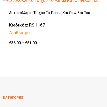
στη
έχει
σελίδα
πολλαπλές
Αυτοκόλλητο Τοίχου Το Panda Και Οι Φίλοι Του
του
παραλλαγές.
Κωδικός:
RS 1167
προϊόντος
Οι
Διαθέσιμο
επιλογές
μπορούν
Price
€
36.00
–
€
81.00
Αυτό
range:
να
€36.00
το
through
επιλεγούν
€81.00
προϊόν
στη
έχει
σελίδα
πολλαπλές
του
παραλλαγές.
προϊόντος
Οι
ΚΑΤΗΓΟΡΙΕΣ
επιλογές
μπορούν