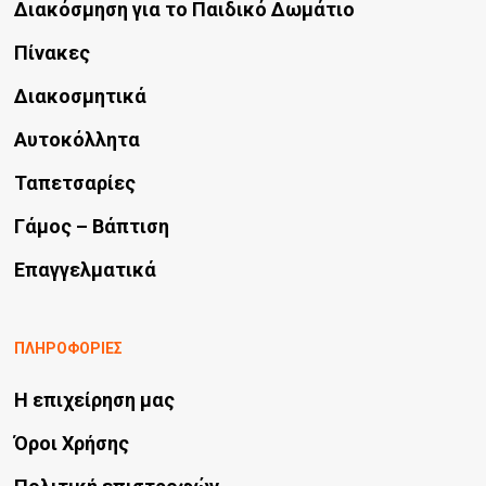
Διακόσμηση για το Παιδικό Δωμάτιο
να
Πίνακες
επιλεγούν
Διακοσμητικά
στη
σελίδα
Αυτοκόλλητα
του
Ταπετσαρίες
προϊόντος
Γάμος – Βάπτιση
Επαγγελματικά
ΠΛΗΡΟΦΟΡΙΕΣ
Η επιχείρηση μας
Όροι Χρήσης