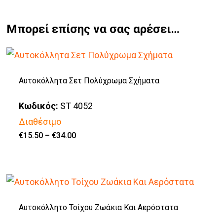
Μπορεί επίσης να σας αρέσει…
Αυτοκόλλητα Σετ Πολύχρωμα Σχήματα
Κωδικός:
ST 4052
Διαθέσιμο
Price
€
15.50
–
€
34.00
Αυτό
range:
€15.50
το
through
€34.00
προϊόν
έχει
πολλαπλές
Αυτοκόλλητο Τοίχου Ζωάκια Και Αερόστατα
παραλλαγές.