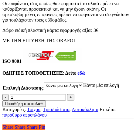
Οι επιφάνειες στις οποίες θα εφαρμοστεί το υλικό πρέπει να
καθαρίζονται προσεκτικά και να μην έχουν σκόνη. Οι
φρεσκοβαμμένες επιφάνειες πρέπει να αφήνονται να στεγνώσουν
για τουλάχιστον τρεις εβδομάδες.
Δώρο ειδική πλαστική κάρτα εφαρμογής αξίας 3€
ΜΕ ΤΗΝ ΕΓΓΥΗΣΗ ΤΗΣ ORAFOL
ISO 9001
ΟΔΗΓΙΕΣ ΤΟΠΟΘΕΤΗΣΗΣ:
Δείτε
εδώ
Κάντε μία επιλογή
Επιλογή Διάστασης
3D
Αυτοκόλλητο
Προσθήκη στο καλάθι
Τοίχου
Κατηγορίες:
Τοίχου
,
Τρισδιάστατα
,
Αυτοκόλλητα
Ετικέτα:
-
παράθυρο αεροπλάνου
Ουρανοξύστες
Πάνω
Share
Share
Share
Share
Pin
Από
Την