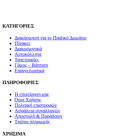
Ομίχλη
ποσότητα
ΚΑΤΗΓΟΡΙΕΣ
Διακόσμηση για το Παιδικό Δωμάτιο
Πίνακες
Διακοσμητικά
Αυτοκόλλητα
Ταπετσαρίες
Γάμος – Βάπτιση
Επαγγελματικά
ΠΛΗΡΟΦΟΡΙΕΣ
Η επιχείρηση μας
Όροι Χρήσης
Πολιτική επιστροφών
Ασφάλεια συναλλαγών
Αποστολή & Παράδοση
Τρόποι πληρωμής
ΧΡΗΣΙΜΑ