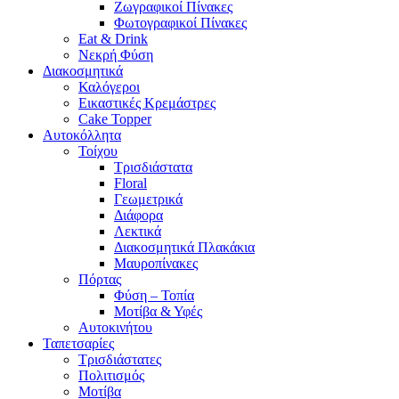
Ζωγραφικοί Πίνακες
Φωτογραφικοί Πίνακες
Eat & Drink
Νεκρή Φύση
Διακοσμητικά
Καλόγεροι
Εικαστικές Κρεμάστρες
Cake Topper
Αυτοκόλλητα
Τοίχου
Τρισδιάστατα
Floral
Γεωμετρικά
Διάφορα
Λεκτικά
Διακοσμητικά Πλακάκια
Μαυροπίνακες
Πόρτας
Φύση – Τοπία
Μοτίβα & Υφές
Αυτοκινήτου
Ταπετσαρίες
Τρισδιάστατες
Πολιτισμός
Μοτίβα