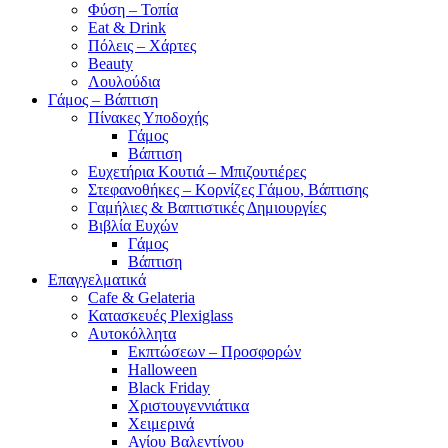
Φύση – Τοπία
Eat & Drink
Πόλεις – Χάρτες
Beauty
Λουλούδια
Γάμος – Βάπτιση
Πίνακες Υποδοχής
Γάμος
Βάπτιση
Ευχετήρια Κουτιά – Μπιζουτιέρες
Στεφανοθήκες – Κορνίζες Γάμου, Βάπτισης
Γαμήλιες & Βαπτιστικές Δημιουργίες
Βιβλία Ευχών
Γάμος
Βάπτιση
Επαγγελματικά
Cafe & Gelateria
Κατασκευές Plexiglass
Αυτοκόλλητα
Εκπτώσεων – Προσφορών
Halloween
Black Friday
Χριστουγεννιάτικα
Χειμερινά
Αγίου Βαλεντίνου