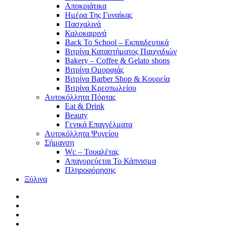
Αποκριάτικα
Ημέρα Της Γυναίκας
Πασχαλινά
Καλοκαιρινά
Back To School – Εκπαιδευτικά
Βιτρίνα Καταστήματος Παιχνιδιών
Bakery – Coffee & Gelato shops
Βιτρίνα Ομορφιάς
Βιτρίνα Barber Shop & Κουρεία
Βιτρίνα Κρεοπωλείου
Αυτοκόλλητα Πόρτας
Eat & Drink
Beauty
Γενικά Επαγγέλματα
Αυτοκόλλητα Ψυγείου
Σήμανση
Wc – Τουαλέτας
Απαγορεύεται Το Κάπνισμα
Πληροφόρησης
Ξύλινα
facebook
pinterest
instagram
tiktok