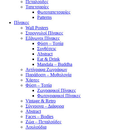
Πεταλούδες
Ταπετσαρίες
Φωτοταπετσαρίες
Patterns
Πίνακες
Wall Posters
Στρογγυλοί Πίνακες
Εξάγωνοι Πίνακες
Φύση – Τοπία
Συνθέσεις
Abstract
Eat & Drink
Mandala – Buddha
Αντίγραφα Ζωγράφων
Παράδοση – Μυθολογία
Χάρτες
Φύση – Τοπία
Ζωγραφικοί Πίνακες
Φωτογραφικοί Πίνακες
Vintage & Retro
Σύγχρονα – Διάφορα
Abstract
Faces – Bodies
Ζώα – Πεταλούδες
Λουλούδια