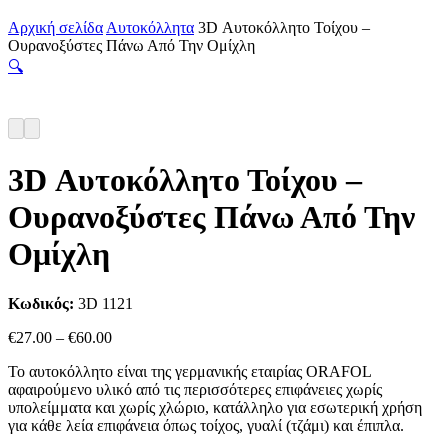
Αρχική σελίδα
Αυτοκόλλητα
3D Αυτοκόλλητο Τοίχου –
Ουρανοξύστες Πάνω Από Την Ομίχλη
🔍
3D Αυτοκόλλητο Τοίχου –
Ουρανοξύστες Πάνω Από Την
Ομίχλη
Κωδικός:
3D 1121
Price
€
27.00
–
€
60.00
range:
Το αυτοκόλλητο είναι της γερμανικής εταιρίας ORAFOL
€27.00
αφαιρούμενο υλικό από τις περισσότερες επιφάνειες χωρίς
through
υπολείμματα και χωρίς χλώριο, κατάλληλο για εσωτερική χρήση
€60.00
για κάθε λεία επιφάνεια όπως τοίχος, γυαλί (τζάμι) και έπιπλα.