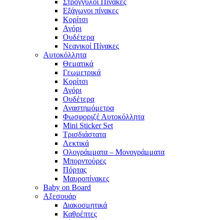
Στρογγυλοί Πίνακες
Εξάγωνοι πίνακες
Κορίτσι
Αγόρι
Ουδέτερα
Νεανικοί Πίνακες
Αυτοκόλλητα
Θεματικά
Γεωμετρικά
Κορίτσι
Αγόρι
Ουδέτερα
Αναστημόμετρα
Φωσφοριζέ Αυτοκόλλητα
Mini Sticker Set
Tρισδιάστατα
Λεκτικά
Ολογράμματα – Μονογράμματα
Μπορντούρες
Πόρτας
Μαυροπίνακες
Baby on Board
Αξεσουάρ
Διακοσμητικά
Καθρέπτες