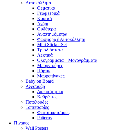
Αυτοκόλλητα
Θεματικά
Γεωμετρικά
Κορίτσι
Αγόρι
Ουδέτερα
Αναστημόμετρα
Φωσφοριζέ Αυτοκόλλητα
Mini Sticker Set
Tρισδιάστατα
Λεκτικά
Ολογράμματα – Μονογράμματα
Μπορντούρες
Πόρτας
Μαυροπίνακες
Baby on Board
Αξεσουάρ
Διακοσμητικά
Καθρέπτες
Πεταλούδες
Ταπετσαρίες
Φωτοταπετσαρίες
Patterns
Πίνακες
Wall Posters