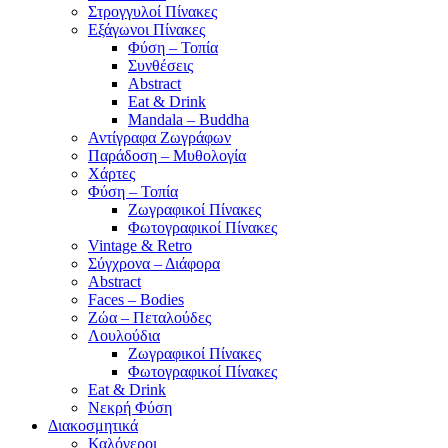
Στρογγυλοί Πίνακες
Εξάγωνοι Πίνακες
Φύση – Τοπία
Συνθέσεις
Abstract
Eat & Drink
Mandala – Buddha
Αντίγραφα Ζωγράφων
Παράδοση – Μυθολογία
Χάρτες
Φύση – Τοπία
Ζωγραφικοί Πίνακες
Φωτογραφικοί Πίνακες
Vintage & Retro
Σύγχρονα – Διάφορα
Abstract
Faces – Bodies
Ζώα – Πεταλούδες
Λουλούδια
Ζωγραφικοί Πίνακες
Φωτογραφικοί Πίνακες
Eat & Drink
Νεκρή Φύση
Διακοσμητικά
Καλόγεροι