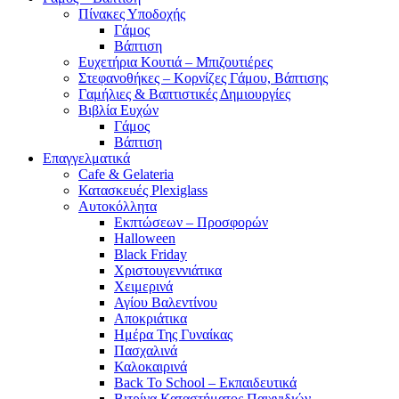
Πίνακες Υποδοχής
Γάμος
Βάπτιση
Ευχετήρια Κουτιά – Μπιζουτιέρες
Στεφανοθήκες – Κορνίζες Γάμου, Βάπτισης
Γαμήλιες & Βαπτιστικές Δημιουργίες
Βιβλία Ευχών
Γάμος
Βάπτιση
Επαγγελματικά
Cafe & Gelateria
Κατασκευές Plexiglass
Αυτοκόλλητα
Εκπτώσεων – Προσφορών
Halloween
Black Friday
Χριστουγεννιάτικα
Χειμερινά
Αγίου Βαλεντίνου
Αποκριάτικα
Ημέρα Της Γυναίκας
Πασχαλινά
Καλοκαιρινά
Back To School – Εκπαιδευτικά
Βιτρίνα Καταστήματος Παιχνιδιών