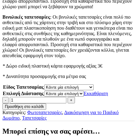
ελαφρύ απορρυπαντικό. Προσοχή στα καθαριστικά που περιέχουν
χλώριο γιατί μπορεί να ξεβάψουν τα χρώματα!
Βινυλικές ταπετσαρίες
: Οι βινυλικές ταπετσαρίες είναι πολύ πιο
ανθεκτικές από τις χάρτινες στην τριβή και στο πλύσιμο χάρη στην
ειδική ματ πλαστικοποίηση που διαθέτουν και γενικότερα είναι πιο
ανθεκτικές στις συνθήκες της καθημερινότητας. Είναι πλενόμενες,
δηλαδή μπορούν να πλυθούν με ένα νωπό σφουγγαράκι και
ελαφρύ απορρυπαντικό. Προσοχή στα καθαριστικά που περιέχουν
χλώριο! Οι βυνιλικές ταπετσαρίες δεν χρειάζονται κόλλα, γίνεται
απευθείας εφαρμογή στον τοίχο.
*
Δώρο ειδική πλαστική κάρτα εφαρμογής αξίας 3€
*
Δυνατότητα προσαρμογής στα μέτρα σας
Είδος Ταπετσαρίας
Επιλογή Διάστασης
Εκκαθάριση
Φωτοταπετσαρία
Τοίχου
Προσθήκη στο καλάθι
-
Κατηγορίες:
Φωτοταπετσαρίες
,
Διακόσμηση για το Παιδικό
Τα
Δωμάτιο
,
Ταπετσαρίες
Βουνά
Και
Μπορεί επίσης να σας αρέσει…
Το