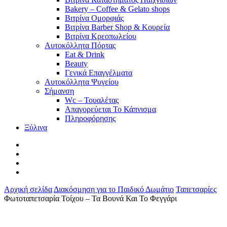
Bakery – Coffee & Gelato shops
Βιτρίνα Ομορφιάς
Βιτρίνα Barber Shop & Κουρεία
Βιτρίνα Κρεοπωλείου
Αυτοκόλλητα Πόρτας
Eat & Drink
Beauty
Γενικά Επαγγέλματα
Αυτοκόλλητα Ψυγείου
Σήμανση
Wc – Τουαλέτας
Απαγορεύεται Το Κάπνισμα
Πληροφόρησης
Ξύλινα
facebook
pinterest
instagram
tiktok
Αρχική σελίδα
Διακόσμηση για το Παιδικό Δωμάτιο
Ταπετσαρίες
Φωτοταπετσαρία Τοίχου – Τα Βουνά Και Το Φεγγάρι