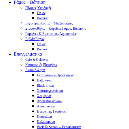
Γάμος – Βάπτιση
Πίνακες Υποδοχής
Γάμος
Βάπτιση
Ευχετήρια Κουτιά – Μπιζουτιέρες
Στεφανοθήκες – Κορνίζες Γάμου, Βάπτισης
Γαμήλιες & Βαπτιστικές Δημιουργίες
Βιβλία Ευχών
Γάμος
Βάπτιση
Επαγγελματικά
Cafe & Gelateria
Κατασκευές Plexiglass
Αυτοκόλλητα
Εκπτώσεων – Προσφορών
Halloween
Black Friday
Χριστουγεννιάτικα
Χειμερινά
Αγίου Βαλεντίνου
Αποκριάτικα
Ημέρα Της Γυναίκας
Πασχαλινά
Καλοκαιρινά
Back To School – Εκπαιδευτικά