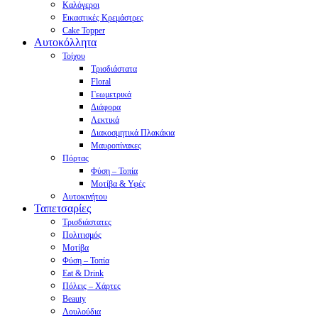
Καλόγεροι
Εικαστικές Κρεμάστρες
Cake Topper
Αυτοκόλλητα
Τοίχου
Τρισδιάστατα
Floral
Γεωμετρικά
Διάφορα
Λεκτικά
Διακοσμητικά Πλακάκια
Μαυροπίνακες
Πόρτας
Φύση – Τοπία
Μοτίβα & Υφές
Αυτοκινήτου
Ταπετσαρίες
Τρισδιάστατες
Πολιτισμός
Μοτίβα
Φύση – Τοπία
Eat & Drink
Πόλεις – Χάρτες
Beauty
Λουλούδια