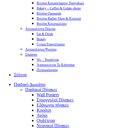
Βιτρίνα Καταστήματος Παιχνιδιών
Bakery – Coffee & Gelato shops
Βιτρίνα Ομορφιάς
Βιτρίνα Barber Shop & Κουρεία
Βιτρίνα Κρεοπωλείου
Αυτοκόλλητα Πόρτας
Eat & Drink
Beauty
Γενικά Επαγγέλματα
Αυτοκόλλητα Ψυγείου
Σήμανση
Wc – Τουαλέτας
Απαγορεύεται Το Κάπνισμα
Πληροφόρησης
Ξύλινα
Παιδικό Δωμάτιο
Παιδικοί Πίνακες
Wall Posters
Στρογγυλοί Πίνακες
Εξάγωνοι πίνακες
Κορίτσι
Αγόρι
Ουδέτερα
Νεανικοί Πίνακες