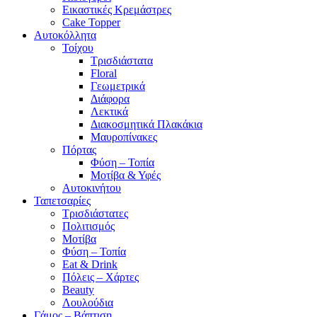
Εικαστικές Κρεμάστρες
Cake Topper
Αυτοκόλλητα
Τοίχου
Τρισδιάστατα
Floral
Γεωμετρικά
Διάφορα
Λεκτικά
Διακοσμητικά Πλακάκια
Μαυροπίνακες
Πόρτας
Φύση – Τοπία
Μοτίβα & Υφές
Αυτοκινήτου
Ταπετσαρίες
Τρισδιάστατες
Πολιτισμός
Μοτίβα
Φύση – Τοπία
Eat & Drink
Πόλεις – Χάρτες
Beauty
Λουλούδια
Γάμος – Βάπτιση