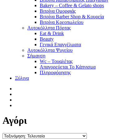
Bakery – Coffee & Gelato shops
Βιτρίνα Ομορφιάς
Βιτρίνα Barber Shop & Κουρεία
Βιτρίνα Κρεοπωλείου
Αυτοκόλλητα Πόρτας
Eat & Drink
Beauty
Γενικά Επαγγέλματα
Αυτοκόλλητα Ψυγείου
Σήμανση
Wc – Τουαλέτας
Απαγορεύεται Το Κάπνισμα
Πληροφόρησης
Ξύλινα
facebook
pinterest
instagram
tiktok
Αγόρι