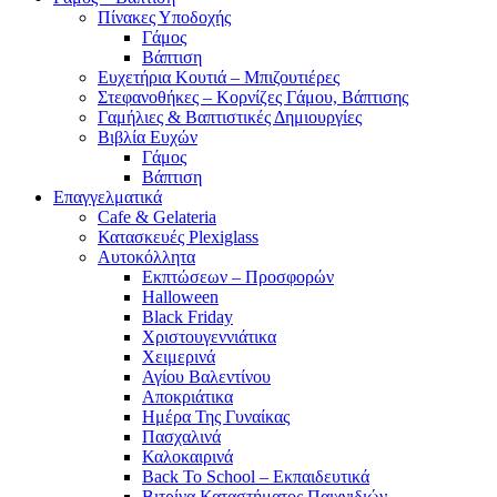
Πίνακες Υποδοχής
Γάμος
Βάπτιση
Ευχετήρια Κουτιά – Μπιζουτιέρες
Στεφανοθήκες – Κορνίζες Γάμου, Βάπτισης
Γαμήλιες & Βαπτιστικές Δημιουργίες
Βιβλία Ευχών
Γάμος
Βάπτιση
Επαγγελματικά
Cafe & Gelateria
Κατασκευές Plexiglass
Αυτοκόλλητα
Εκπτώσεων – Προσφορών
Halloween
Black Friday
Χριστουγεννιάτικα
Χειμερινά
Αγίου Βαλεντίνου
Αποκριάτικα
Ημέρα Της Γυναίκας
Πασχαλινά
Καλοκαιρινά
Back To School – Εκπαιδευτικά
Βιτρίνα Καταστήματος Παιχνιδιών