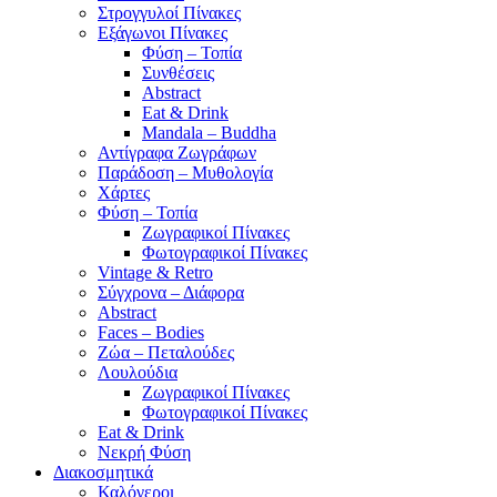
Στρογγυλοί Πίνακες
Εξάγωνοι Πίνακες
Φύση – Τοπία
Συνθέσεις
Abstract
Eat & Drink
Mandala – Buddha
Αντίγραφα Ζωγράφων
Παράδοση – Μυθολογία
Χάρτες
Φύση – Τοπία
Ζωγραφικοί Πίνακες
Φωτογραφικοί Πίνακες
Vintage & Retro
Σύγχρονα – Διάφορα
Abstract
Faces – Bodies
Ζώα – Πεταλούδες
Λουλούδια
Ζωγραφικοί Πίνακες
Φωτογραφικοί Πίνακες
Eat & Drink
Νεκρή Φύση
Διακοσμητικά
Καλόγεροι