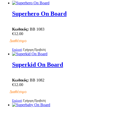
Superhero On Board
Κωδικός:
BB 1083
€
12.00
Διαθέσιμο
Αυτό
Επιλογή
Γρήγορη Προβολή
το
προϊόν
έχει
Superkid On Board
πολλαπλές
παραλλαγές.
Οι
Κωδικός:
BB 1082
επιλογές
€
12.00
μπορούν
να
Διαθέσιμο
επιλεγούν
στη
Αυτό
Επιλογή
Γρήγορη Προβολή
σελίδα
το
του
προϊόν
προϊόντος