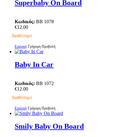
έχει
Superbaby On Board
πολλαπλές
παραλλαγές.
Οι
Κωδικός:
BB 1078
επιλογές
€
12.00
μπορούν
να
Διαθέσιμο
επιλεγούν
στη
Αυτό
Επιλογή
Γρήγορη Προβολή
σελίδα
το
του
προϊόν
προϊόντος
έχει
Baby In Car
πολλαπλές
παραλλαγές.
Οι
Κωδικός:
BB 1072
επιλογές
€
12.00
μπορούν
να
Διαθέσιμο
επιλεγούν
στη
Αυτό
Επιλογή
Γρήγορη Προβολή
σελίδα
το
του
προϊόν
προϊόντος
έχει
Smily Baby On Board
πολλαπλές
παραλλαγές.