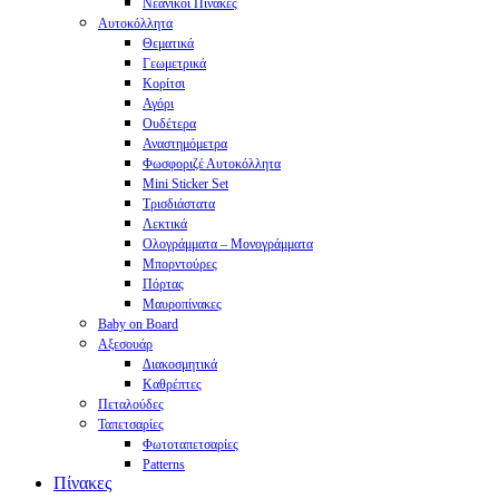
Νεανικοί Πίνακες
Αυτοκόλλητα
Θεματικά
Γεωμετρικά
Κορίτσι
Αγόρι
Ουδέτερα
Αναστημόμετρα
Φωσφοριζέ Αυτοκόλλητα
Mini Sticker Set
Tρισδιάστατα
Λεκτικά
Ολογράμματα – Μονογράμματα
Μπορντούρες
Πόρτας
Μαυροπίνακες
Baby on Board
Αξεσουάρ
Διακοσμητικά
Καθρέπτες
Πεταλούδες
Ταπετσαρίες
Φωτοταπετσαρίες
Patterns
Πίνακες