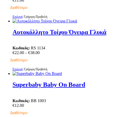
€
11.00
μπορούν
να
Διαθέσιμο
επιλεγούν
στη
Αυτό
Επιλογή
Γρήγορη Προβολή
σελίδα
το
του
προϊόν
προϊόντος
έχει
Αυτοκόλλητο Τοίχου Όνειρα Γλυκά
πολλαπλές
παραλλαγές.
Οι
Κωδικός:
RS 1134
επιλογές
Price
€
22.00
–
€
38.00
μπορούν
range:
να
Διαθέσιμο
€22.00
επιλεγούν
through
στη
Αυτό
Επιλογή
Γρήγορη Προβολή
€38.00
σελίδα
το
του
προϊόν
προϊόντος
έχει
Superbaby Baby On Board
πολλαπλές
παραλλαγές.
Οι
Κωδικός:
BB 1003
επιλογές
€
12.00
μπορούν
να
Διαθέσιμο
επιλεγούν