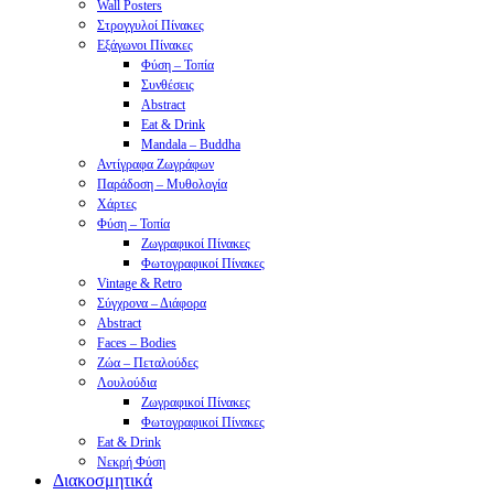
Wall Posters
Στρογγυλοί Πίνακες
Εξάγωνοι Πίνακες
Φύση – Τοπία
Συνθέσεις
Abstract
Eat & Drink
Mandala – Buddha
Αντίγραφα Ζωγράφων
Παράδοση – Μυθολογία
Χάρτες
Φύση – Τοπία
Ζωγραφικοί Πίνακες
Φωτογραφικοί Πίνακες
Vintage & Retro
Σύγχρονα – Διάφορα
Abstract
Faces – Bodies
Ζώα – Πεταλούδες
Λουλούδια
Ζωγραφικοί Πίνακες
Φωτογραφικοί Πίνακες
Eat & Drink
Νεκρή Φύση
Διακοσμητικά