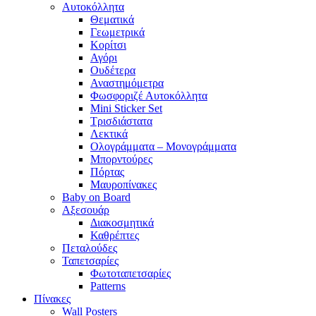
Αυτοκόλλητα
Θεματικά
Γεωμετρικά
Κορίτσι
Αγόρι
Ουδέτερα
Αναστημόμετρα
Φωσφοριζέ Αυτοκόλλητα
Mini Sticker Set
Tρισδιάστατα
Λεκτικά
Ολογράμματα – Μονογράμματα
Μπορντούρες
Πόρτας
Μαυροπίνακες
Baby on Board
Αξεσουάρ
Διακοσμητικά
Καθρέπτες
Πεταλούδες
Ταπετσαρίες
Φωτοταπετσαρίες
Patterns
Πίνακες
Wall Posters