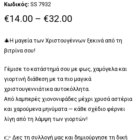
Κωδικός:
SS 7932
Price
€
14.00
–
€
32.00
range:
€14.00
🎄Η μαγεία των Χριστουγέννων ξεκινά από τη
through
βιτρίνα σου!
€32.00
Γέμισε το κατάστημά σου με φως, χαμόγελα και
γιορτινή διάθεση με τα πιο μαγικά
χριστουγεννιάτικα αυτοκόλλητα.
Από λαμπερές χιονονιφάδες μέχρι χρυσά αστέρια
και χαρούμενα μηνύματα — κάθε σχέδιο φέρνει
λίγη από τη λάμψη των γιορτών!
👉 Δες τη συλλογή μας και δημιούργησε τη δική