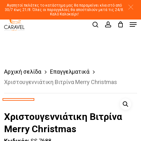
Skip
Αγαπητοί πελάτες το κατάστημα μας θα παραμείνει κλειστό από
30/7 έως 21/8. Όλες οι παραγγελίες θα αποσταλούν μετά τις 24/8.
to
Καλό Καλοκαίρι!
Men
main
Products
search
account
search
content
Αρχική σελίδα
Επαγγελματικά
Χριστουγεννιάτικη Βιτρίνα Merry Christmas
Χριστουγεννιάτικη Βιτρίνα
Merry Christmas
Κωδικός:
SS 7688