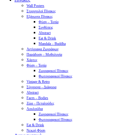
Wall Posters
Στρογγυλοί Πίνακες
Εξάγωνοι Πίνακες
Φύση – Τοπία
Συνθέσεις
Abstract
Eat & Drink
Mandala – Buddha
Αντίγραφα Ζωγράφων
Παράδοση – Μυθολογία
Χάρτες
Φύση – Τοπία
Ζωγραφικοί Πίνακες
Φωτογραφικοί Πίνακες
Vintage & Retro
Σύγχρονα – Διάφορα
Abstract
Faces – Bodies
Ζώα – Πεταλούδες
Λουλούδια
Ζωγραφικοί Πίνακες
Φωτογραφικοί Πίνακες
Eat & Drink
Νεκρή Φύση