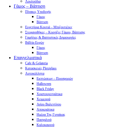
Λουλούδια
Γάμος – Βάπτιση
Πίνακες Υποδοχής
Γάμος
Βάπτιση
Ευχετήρια Κουτιά – Μπιζουτιέρες
Στεφανοθήκες – Κορνίζες Γάμου, Βάπτισης
Γαμήλιες & Βαπτιστικές Δημιουργίες
Βιβλία Ευχών
Γάμος
Βάπτιση
Επαγγελματικά
Cafe & Gelateria
Κατασκευές Plexiglass
Αυτοκόλλητα
Εκπτώσεων – Προσφορών
Halloween
Black Friday
Χριστουγεννιάτικα
Χειμερινά
Αγίου Βαλεντίνου
Αποκριάτικα
Ημέρα Της Γυναίκας
Πασχαλινά
Καλοκαιρινά