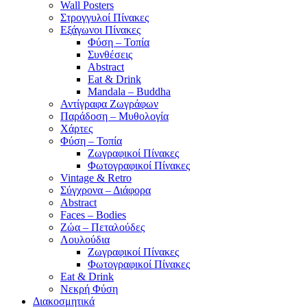
Wall Posters
Στρογγυλοί Πίνακες
Εξάγωνοι Πίνακες
Φύση – Τοπία
Συνθέσεις
Abstract
Eat & Drink
Mandala – Buddha
Αντίγραφα Ζωγράφων
Παράδοση – Μυθολογία
Χάρτες
Φύση – Τοπία
Ζωγραφικοί Πίνακες
Φωτογραφικοί Πίνακες
Vintage & Retro
Σύγχρονα – Διάφορα
Abstract
Faces – Bodies
Ζώα – Πεταλούδες
Λουλούδια
Ζωγραφικοί Πίνακες
Φωτογραφικοί Πίνακες
Eat & Drink
Νεκρή Φύση
Διακοσμητικά