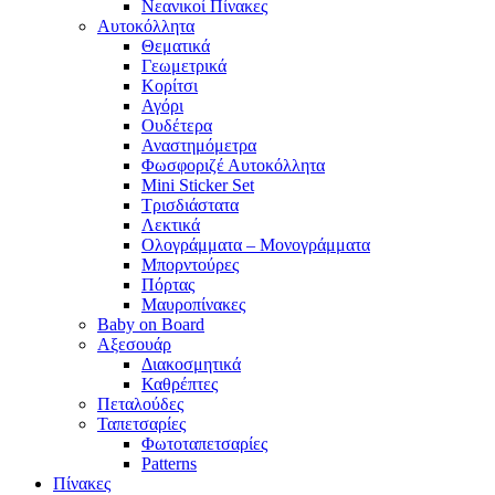
Νεανικοί Πίνακες
Αυτοκόλλητα
Θεματικά
Γεωμετρικά
Κορίτσι
Αγόρι
Ουδέτερα
Αναστημόμετρα
Φωσφοριζέ Αυτοκόλλητα
Mini Sticker Set
Tρισδιάστατα
Λεκτικά
Ολογράμματα – Μονογράμματα
Μπορντούρες
Πόρτας
Μαυροπίνακες
Baby on Board
Αξεσουάρ
Διακοσμητικά
Καθρέπτες
Πεταλούδες
Ταπετσαρίες
Φωτοταπετσαρίες
Patterns
Πίνακες