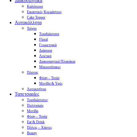
Διακοσμητικά
Καλόγεροι
Εικαστικές Κρεμάστρες
Cake Topper
Αυτοκόλλητα
Τοίχου
Τρισδιάστατα
Floral
Γεωμετρικά
Διάφορα
Λεκτικά
Διακοσμητικά Πλακάκια
Μαυροπίνακες
Πόρτας
Φύση – Τοπία
Μοτίβα & Υφές
Αυτοκινήτου
Ταπετσαρίες
Τρισδιάστατες
Πολιτισμός
Μοτίβα
Φύση – Τοπία
Eat & Drink
Πόλεις – Χάρτες
Beauty