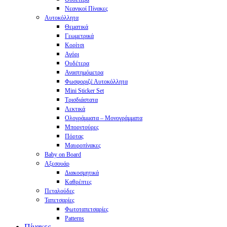
Νεανικοί Πίνακες
Αυτοκόλλητα
Θεματικά
Γεωμετρικά
Κορίτσι
Αγόρι
Ουδέτερα
Αναστημόμετρα
Φωσφοριζέ Αυτοκόλλητα
Mini Sticker Set
Tρισδιάστατα
Λεκτικά
Ολογράμματα – Μονογράμματα
Μπορντούρες
Πόρτας
Μαυροπίνακες
Baby on Board
Αξεσουάρ
Διακοσμητικά
Καθρέπτες
Πεταλούδες
Ταπετσαρίες
Φωτοταπετσαρίες
Patterns
Πίνακες