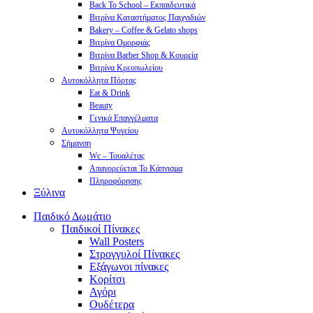
Back To School – Εκπαιδευτικά
Βιτρίνα Καταστήματος Παιχνιδιών
Bakery – Coffee & Gelato shops
Βιτρίνα Ομορφιάς
Βιτρίνα Barber Shop & Κουρεία
Βιτρίνα Κρεοπωλείου
Αυτοκόλλητα Πόρτας
Eat & Drink
Beauty
Γενικά Επαγγέλματα
Αυτοκόλλητα Ψυγείου
Σήμανση
Wc – Τουαλέτας
Απαγορεύεται Το Κάπνισμα
Πληροφόρησης
Ξύλινα
Παιδικό Δωμάτιο
Παιδικοί Πίνακες
Wall Posters
Στρογγυλοί Πίνακες
Εξάγωνοι πίνακες
Κορίτσι
Αγόρι
Ουδέτερα