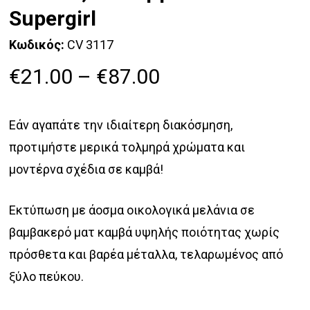
Supergirl
Κωδικός:
CV 3117
Price
€
21.00
–
€
87.00
range:
€21.00
Εάν αγαπάτε την ιδιαίτερη διακόσμηση,
through
προτιμήστε μερικά τολμηρά χρώματα και
€87.00
μοντέρνα σχέδια σε καμβά!
Εκτύπωση με άοσμα οικολογικά μελάνια σε
βαμβακερό ματ καμβά υψηλής ποιότητας χωρίς
πρόσθετα και βαρέα μέταλλα, τελαρωμένος από
ξύλο πεύκου.