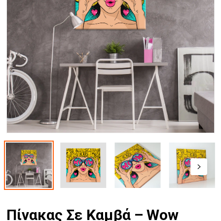
Πίνακας Σε Καμβά – Wow