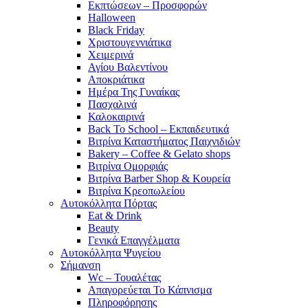
Εκπτώσεων – Προσφορών
Halloween
Black Friday
Χριστουγεννιάτικα
Χειμερινά
Αγίου Βαλεντίνου
Αποκριάτικα
Ημέρα Της Γυναίκας
Πασχαλινά
Καλοκαιρινά
Back To School – Εκπαιδευτικά
Βιτρίνα Καταστήματος Παιχνιδιών
Bakery – Coffee & Gelato shops
Βιτρίνα Ομορφιάς
Βιτρίνα Barber Shop & Κουρεία
Βιτρίνα Κρεοπωλείου
Αυτοκόλλητα Πόρτας
Eat & Drink
Beauty
Γενικά Επαγγέλματα
Αυτοκόλλητα Ψυγείου
Σήμανση
Wc – Τουαλέτας
Απαγορεύεται Το Κάπνισμα
Πληροφόρησης