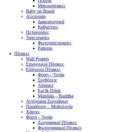
Πόρτας
Μαυροπίνακες
Baby on Board
Αξεσουάρ
Διακοσμητικά
Καθρέπτες
Πεταλούδες
Ταπετσαρίες
Φωτοταπετσαρίες
Patterns
Πίνακες
Wall Posters
Στρογγυλοί Πίνακες
Εξάγωνοι Πίνακες
Φύση – Τοπία
Συνθέσεις
Abstract
Eat & Drink
Mandala – Buddha
Αντίγραφα Ζωγράφων
Παράδοση – Μυθολογία
Χάρτες
Φύση – Τοπία
Ζωγραφικοί Πίνακες
Φωτογραφικοί Πίνακες