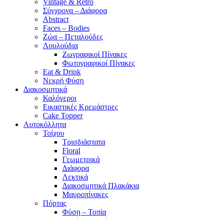
Vintage & Retro
Σύγχρονα – Διάφορα
Abstract
Faces – Bodies
Ζώα – Πεταλούδες
Λουλούδια
Ζωγραφικοί Πίνακες
Φωτογραφικοί Πίνακες
Eat & Drink
Νεκρή Φύση
Διακοσμητικά
Καλόγεροι
Εικαστικές Κρεμάστρες
Cake Topper
Αυτοκόλλητα
Τοίχου
Τρισδιάστατα
Floral
Γεωμετρικά
Διάφορα
Λεκτικά
Διακοσμητικά Πλακάκια
Μαυροπίνακες
Πόρτας
Φύση – Τοπία