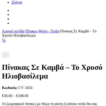
Ξύλινα
facebook
pinterest
instagram
tiktok
Αρχική σελίδα
Πίνακες
Φύση - Τοπία
Πίνακας Σε Καμβά – Το
Χρυσό Ηλιοβασίλεμα
🔍
Πίνακας Σε Καμβά – Το Χρυσό
Ηλιοβασίλεμα
Κωδικός:
CV 3454
Price
€
36.00
–
€
108.00
range:
Οι ζωγραφικοί πίνακες με θέμα τη φύση ή κάποιο τοπίο θα σας
€36.00