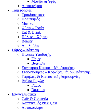
Μοτίβα & Υφές
Αυτοκινήτου
Ταπετσαρίες
Τρισδιάστατες
Πολιτισμός
Μοτίβα
Φύση – Τοπία
Eat & Drink
Πόλεις – Χάρτες
Beauty
Λουλούδια
Γάμος – Βάπτιση
Πίνακες Υποδοχής
Γάμος
Βάπτιση
Ευχετήρια Κουτιά – Μπιζουτιέρες
Στεφανοθήκες – Κορνίζες Γάμου, Βάπτισης
Γαμήλιες & Βαπτιστικές Δημιουργίες
Βιβλία Ευχών
Γάμος
Βάπτιση
Επαγγελματικά
Cafe & Gelateria
Κατασκευές Plexiglass
Αυτοκόλλητα