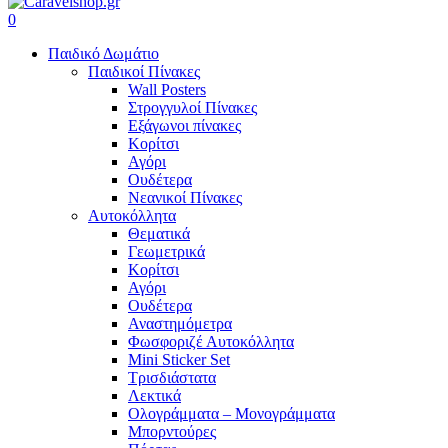
search
account
0
Menu
Παιδικό Δωμάτιο
Παιδικοί Πίνακες
Wall Posters
Στρογγυλοί Πίνακες
Εξάγωνοι πίνακες
Κορίτσι
Αγόρι
Ουδέτερα
Νεανικοί Πίνακες
Αυτοκόλλητα
Θεματικά
Γεωμετρικά
Κορίτσι
Αγόρι
Ουδέτερα
Αναστημόμετρα
Φωσφοριζέ Αυτοκόλλητα
Mini Sticker Set
Tρισδιάστατα
Λεκτικά
Ολογράμματα – Μονογράμματα
Μπορντούρες