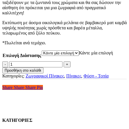
ταξιδέψουν με τα ζωντανά τους χρώματα και θα σας δώσουν την
through
αίσθηση ότι πρόκειται για μια ζωγραφιά από πραγματικό
€108.00
καλλιτέχνη!
Εκτύπωση με άοσμα οικολογικά μελάνια σε βαμβακερό ματ καμβά
υψηλής ποιότητας χωρίς πρόσθετα και βαρέα μέταλλα,
τελαρωμένος από ξύλο πεύκου.
*Πωλείται ανά τεμάχιο.
Κάντε μία επιλογή
Επιλογή Διάστασης
Πίνακας
Σε
Προσθήκη στο καλάθι
Καμβά
Κατηγορίες:
Ζωγραφικοί Πίνακες
,
Πίνακες
,
Φύση - Τοπία
-
Το
Share
Share
Share
Share
Pin
Χρυσό
Ηλιοβασίλεμα
ποσότητα
ΚΑΤΗΓΟΡΙΕΣ