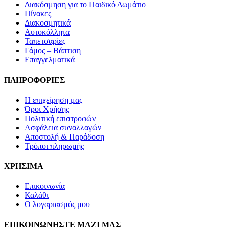
Διακόσμηση για το Παιδικό Δωμάτιο
Πίνακες
Διακοσμητικά
Αυτοκόλλητα
Ταπετσαρίες
Γάμος – Βάπτιση
Επαγγελματικά
ΠΛΗΡΟΦΟΡΙΕΣ
Η επιχείρηση μας
Όροι Χρήσης
Πολιτική επιστροφών
Ασφάλεια συναλλαγών
Αποστολή & Παράδοση
Τρόποι πληρωμής
ΧΡΗΣΙΜΑ
Επικοινωνία
Καλάθι
Ο λογαριασμός μου
ΕΠΙΚΟΙΝΩΝΗΣΤΕ ΜΑΖΙ ΜΑΣ