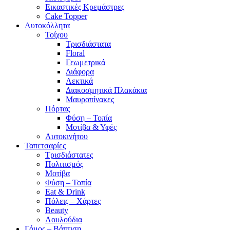
Εικαστικές Κρεμάστρες
Cake Topper
Αυτοκόλλητα
Τοίχου
Τρισδιάστατα
Floral
Γεωμετρικά
Διάφορα
Λεκτικά
Διακοσμητικά Πλακάκια
Μαυροπίνακες
Πόρτας
Φύση – Τοπία
Μοτίβα & Υφές
Αυτοκινήτου
Ταπετσαρίες
Τρισδιάστατες
Πολιτισμός
Μοτίβα
Φύση – Τοπία
Eat & Drink
Πόλεις – Χάρτες
Beauty
Λουλούδια
Γάμος – Βάπτιση