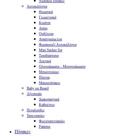
Νεανικοί Πίνακες
Αυτοκόλλητα
Θεματικά
Γεωμετρικά
Κορίτσι
Αγόρι
Ουδέτερα
Αναστημόμετρα
Φωσφοριζέ Αυτοκόλλητα
Mini Sticker Set
Tρισδιάστατα
Λεκτικά
Ολογράμματα – Μονογράμματα
Μπορντούρες
Πόρτας
Μαυροπίνακες
Baby on Board
Αξεσουάρ
Διακοσμητικά
Καθρέπτες
Πεταλούδες
Ταπετσαρίες
Φωτοταπετσαρίες
Patterns
Πίνακες