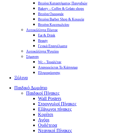
Βιτρίνα Καταστήματος Παιχνιδιών
Bakery – Coffee & Gelato shops
Βιτρίνα Ομορφιάς
Βιτρίνα Barber Shop & Κουρεία
Βιτρίνα Κρεοπωλείου
Αυτοκόλλητα Πόρτας
Eat & Drink
Beauty
Γενικά Επαγγέλματα
Αυτοκόλλητα Ψυγείου
Σήμανση
Wc – Τουαλέτας
Απαγορεύεται Το Κάπνισμα
Πληροφόρησης
Ξύλινα
Παιδικό Δωμάτιο
Παιδικοί Πίνακες
Wall Posters
Στρογγυλοί Πίνακες
Εξάγωνοι πίνακες
Κορίτσι
Αγόρι
Ουδέτερα
Νεανικοί Πίνακες