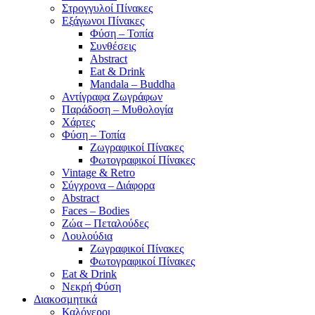
Στρογγυλοί Πίνακες
Εξάγωνοι Πίνακες
Φύση – Τοπία
Συνθέσεις
Abstract
Eat & Drink
Mandala – Buddha
Αντίγραφα Ζωγράφων
Παράδοση – Μυθολογία
Χάρτες
Φύση – Τοπία
Ζωγραφικοί Πίνακες
Φωτογραφικοί Πίνακες
Vintage & Retro
Σύγχρονα – Διάφορα
Abstract
Faces – Bodies
Ζώα – Πεταλούδες
Λουλούδια
Ζωγραφικοί Πίνακες
Φωτογραφικοί Πίνακες
Eat & Drink
Νεκρή Φύση
Διακοσμητικά
Καλόγεροι