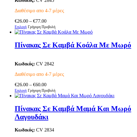
Κωδικός:
CV 2845
Διαθέσιμο απο 4-7 μέρες
Price
€
26.00
–
€
77.00
Αυτό
range:
Επιλογή
Γρήγορη Προβολή
το
€26.00
προϊόν
through
έχει
€77.00
Πίνακας Σε Καμβά Κοάλα Με Μωρό
πολλαπλές
παραλλαγές.
Οι
Κωδικός:
CV 2842
επιλογές
μπορούν
Διαθέσιμο απο 4-7 μέρες
να
επιλεγούν
Price
€
26.00
–
€
60.00
στη
Αυτό
range:
Επιλογή
Γρήγορη Προβολή
σελίδα
το
€26.00
του
προϊόν
through
προϊόντος
έχει
€60.00
Πίνακας Σε Καμβά Μαμά Και Μωρό
πολλαπλές
Λαγουδάκι
παραλλαγές.
Οι
επιλογές
Κωδικός:
CV 2834
μπορούν