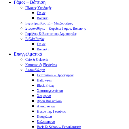
Γάμος – Βάπτιση
Πίνακες Υποδοχής
Γάμος
Βάπτιση
Ευχετήρια Κουτιά – Μπιζουτιέρες
Στεφανοθήκες – Κορνίζες Γάμου, Βάπτισης
Γαμήλιες & Βαπτιστικές Δημιουργίες
Βιβλία Ευχών
Γάμος
Βάπτιση
Επαγγελματικά
Cafe & Gelateria
Κατασκευές Plexiglass
Αυτοκόλλητα
Εκπτώσεων – Προσφορών
Halloween
Black Friday
Χριστουγεννιάτικα
Χειμερινά
Αγίου Βαλεντίνου
Αποκριάτικα
Ημέρα Της Γυναίκας
Πασχαλινά
Καλοκαιρινά
Back To School – Εκπαιδευτικά