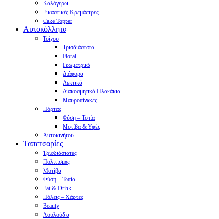
Καλόγεροι
Εικαστικές Κρεμάστρες
Cake Topper
Αυτοκόλλητα
Τοίχου
Τρισδιάστατα
Floral
Γεωμετρικά
Διάφορα
Λεκτικά
Διακοσμητικά Πλακάκια
Μαυροπίνακες
Πόρτας
Φύση – Τοπία
Μοτίβα & Υφές
Αυτοκινήτου
Ταπετσαρίες
Τρισδιάστατες
Πολιτισμός
Μοτίβα
Φύση – Τοπία
Eat & Drink
Πόλεις – Χάρτες
Beauty
Λουλούδια