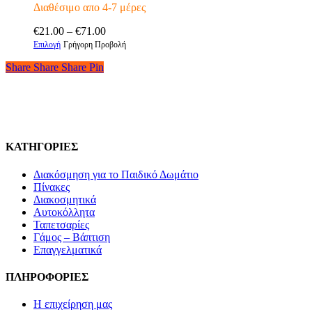
να
Διαθέσιμο απο 4-7 μέρες
επιλεγούν
Price
στη
€
21.00
–
€
71.00
Αυτό
range:
σελίδα
Επιλογή
Γρήγορη Προβολή
το
€21.00
του
Share
Share
Share
Share
Pin
προϊόν
through
προϊόντος
έχει
€71.00
πολλαπλές
παραλλαγές.
Οι
επιλογές
μπορούν
ΚΑΤΗΓΟΡΙΕΣ
να
επιλεγούν
Διακόσμηση για το Παιδικό Δωμάτιο
στη
Πίνακες
σελίδα
Διακοσμητικά
του
Αυτοκόλλητα
προϊόντος
Ταπετσαρίες
Γάμος – Βάπτιση
Επαγγελματικά
ΠΛΗΡΟΦΟΡΙΕΣ
Η επιχείρηση μας