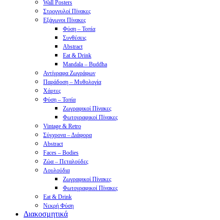
Wall Posters
Στρογγυλοί Πίνακες
Εξάγωνοι Πίνακες
Φύση – Τοπία
Συνθέσεις
Abstract
Eat & Drink
Mandala – Buddha
Αντίγραφα Ζωγράφων
Παράδοση – Μυθολογία
Χάρτες
Φύση – Τοπία
Ζωγραφικοί Πίνακες
Φωτογραφικοί Πίνακες
Vintage & Retro
Σύγχρονα – Διάφορα
Abstract
Faces – Bodies
Ζώα – Πεταλούδες
Λουλούδια
Ζωγραφικοί Πίνακες
Φωτογραφικοί Πίνακες
Eat & Drink
Νεκρή Φύση
Διακοσμητικά