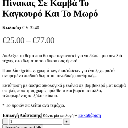
Πίνακας Σε Καμβά Το
Καγκουρό Και Το Μωρό
Κωδικός:
CV 3240
Price
€
25.00
–
€
77.00
range:
€25.00
Διαλέξτε το θέμα που θα πρωταγωνιστεί για να δώσει μια πινελιά
τέχνης στο δωμάτιο του δικού σας ήρωα!
through
Ποικιλία σχεδίων, χρωμάτων, διαστάσεων για ένα ξεχωριστό
€77.00
ονειρεμένο παιδικό δωμάτιο μοναδικής αισθητικής..
Εκτύπωση με άοσμα οικολογικά μελάνια σε βαμβακερό ματ καμβά
υψηλής ποιότητας χωρίς πρόσθετα και βαρέα μέταλλα,
τελαρωμένος σε ξύλο πεύκου.
* Το προϊόν πωλείται ανά τεμάχιο.
Επιλογή Διάστασης
Εκκαθάριση
Πίνακας
Σε
Προσθήκη στο καλάθι