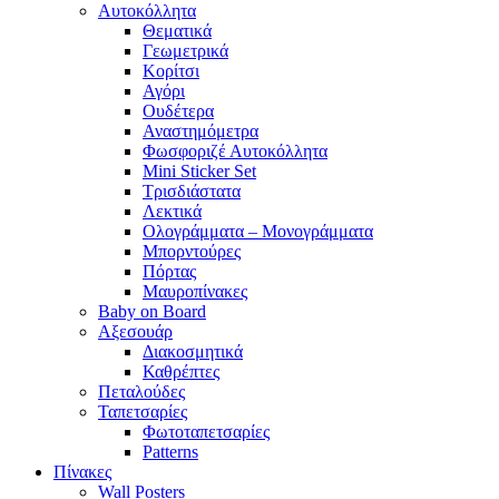
Αυτοκόλλητα
Θεματικά
Γεωμετρικά
Κορίτσι
Αγόρι
Ουδέτερα
Αναστημόμετρα
Φωσφοριζέ Αυτοκόλλητα
Mini Sticker Set
Tρισδιάστατα
Λεκτικά
Ολογράμματα – Μονογράμματα
Μπορντούρες
Πόρτας
Μαυροπίνακες
Baby on Board
Αξεσουάρ
Διακοσμητικά
Καθρέπτες
Πεταλούδες
Ταπετσαρίες
Φωτοταπετσαρίες
Patterns
Πίνακες
Wall Posters