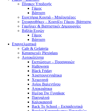
Πίνακες Υποδοχής
Γάμος
Βάπτιση
Ευχετήρια Κουτιά – Μπιζουτιέρες
Στεφανοθήκες – Κορνίζες Γάμου, Βάπτισης
Γαμήλιες & Βαπτιστικές Δημιουργίες
Βιβλία Ευχών
Γάμος
Βάπτιση
Επαγγελματικά
Cafe & Gelateria
Κατασκευές Plexiglass
Αυτοκόλλητα
Εκπτώσεων – Προσφορών
Halloween
Black Friday
Χριστουγεννιάτικα
Χειμερινά
Αγίου Βαλεντίνου
Αποκριάτικα
Ημέρα Της Γυναίκας
Πασχαλινά
Καλοκαιρινά
Back To School – Εκπαιδευτικά
Βιτρίνα Καταστήματος Παιχνιδιών