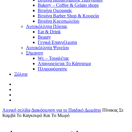
Bakery – Coffee & Gelato shops
Βιτρίνα Ομορφιάς
Βιτρίνα Barber Shop & Κουρεία
Βιτρίνα Κρεοπωλείου
Αυτοκόλλητα Πόρτας
Eat & Drink
Beauty
Γενικά Επαγγέλματα
Αυτοκόλλητα Ψυγείου
Σήμανση
Wc – Τουαλέτας
Απαγορεύεται Το Κάπνισμα
Πληροφόρησης
Ξύλινα
facebook
pinterest
instagram
tiktok
Αρχική σελίδα
Διακόσμηση για το Παιδικό Δωμάτιο
Πίνακας Σε
Καμβά Το Καγκουρό Και Το Μωρό