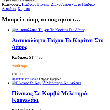
Καμβά
Κατηγορίες:
Παιδικοί Πίνακες
,
Διακόσμηση για το Παιδικό
Το
Δωμάτιο
,
Κορίτσι
Καγκουρό
Και
Μπορεί επίσης να σας αρέσει…
Το
Μωρό
ποσότητα
Αυτοκόλλητο Τοίχου Το Κορίτσι Στο
Δάσος
Κωδικός:
ST 4480
Διαθέσιμο
€
81.00
Προσθήκη στο καλάθι
Γρήγορη Προβολή
Πίνακας Σε Καμβά Μελετηρό
Κουνελάκι