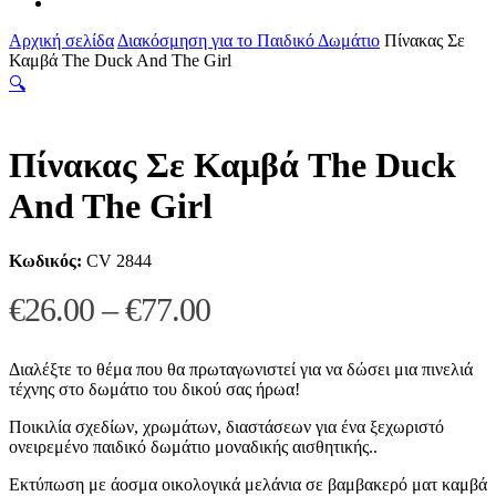
tiktok
Αρχική σελίδα
Διακόσμηση για το Παιδικό Δωμάτιο
Πίνακας Σε
Καμβά The Duck And The Girl
🔍
Πίνακας Σε Καμβά The Duck
And The Girl
Κωδικός:
CV 2844
Price
€
26.00
–
€
77.00
range:
€26.00
Διαλέξτε το θέμα που θα πρωταγωνιστεί για να δώσει μια πινελιά
τέχνης στο δωμάτιο του δικού σας ήρωα!
through
Ποικιλία σχεδίων, χρωμάτων, διαστάσεων για ένα ξεχωριστό
€77.00
ονειρεμένο παιδικό δωμάτιο μοναδικής αισθητικής..
Εκτύπωση με άοσμα οικολογικά μελάνια σε βαμβακερό ματ καμβά