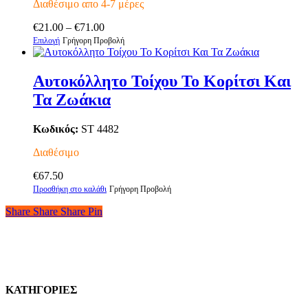
να
Διαθέσιμο απο 4-7 μέρες
επιλεγούν
Price
στη
€
21.00
–
€
71.00
Αυτό
range:
σελίδα
Επιλογή
Γρήγορη Προβολή
το
€21.00
του
προϊόν
through
προϊόντος
έχει
€71.00
Αυτοκόλλητο Τοίχου Το Κορίτσι Και
πολλαπλές
Τα Ζωάκια
παραλλαγές.
Οι
επιλογές
Κωδικός:
ST 4482
μπορούν
να
Διαθέσιμο
επιλεγούν
στη
€
67.50
σελίδα
Προσθήκη στο καλάθι
Γρήγορη Προβολή
του
Share
Share
Share
Share
Pin
προϊόντος
ΚΑΤΗΓΟΡΙΕΣ