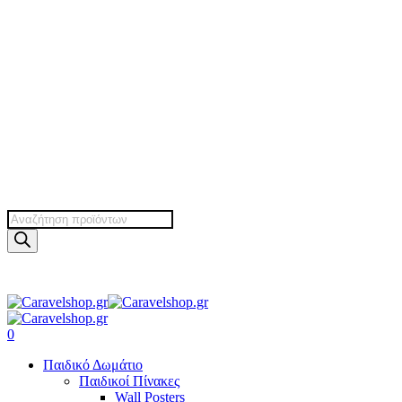
Products
search
search
account
0
Menu
Παιδικό Δωμάτιο
Παιδικοί Πίνακες
Wall Posters