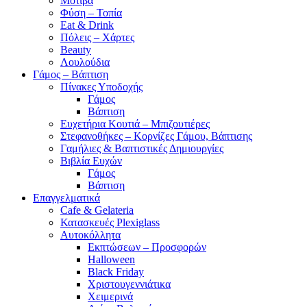
Μοτίβα
Φύση – Τοπία
Eat & Drink
Πόλεις – Χάρτες
Beauty
Λουλούδια
Γάμος – Βάπτιση
Πίνακες Υποδοχής
Γάμος
Βάπτιση
Ευχετήρια Κουτιά – Μπιζουτιέρες
Στεφανοθήκες – Κορνίζες Γάμου, Βάπτισης
Γαμήλιες & Βαπτιστικές Δημιουργίες
Βιβλία Ευχών
Γάμος
Βάπτιση
Επαγγελματικά
Cafe & Gelateria
Κατασκευές Plexiglass
Αυτοκόλλητα
Εκπτώσεων – Προσφορών
Halloween
Black Friday
Χριστουγεννιάτικα
Χειμερινά