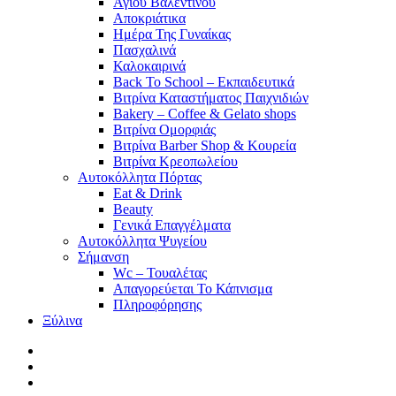
Αγίου Βαλεντίνου
Αποκριάτικα
Ημέρα Της Γυναίκας
Πασχαλινά
Καλοκαιρινά
Back To School – Εκπαιδευτικά
Βιτρίνα Καταστήματος Παιχνιδιών
Bakery – Coffee & Gelato shops
Βιτρίνα Ομορφιάς
Βιτρίνα Barber Shop & Κουρεία
Βιτρίνα Κρεοπωλείου
Αυτοκόλλητα Πόρτας
Eat & Drink
Beauty
Γενικά Επαγγέλματα
Αυτοκόλλητα Ψυγείου
Σήμανση
Wc – Τουαλέτας
Απαγορεύεται Το Κάπνισμα
Πληροφόρησης
Ξύλινα
facebook
pinterest
instagram