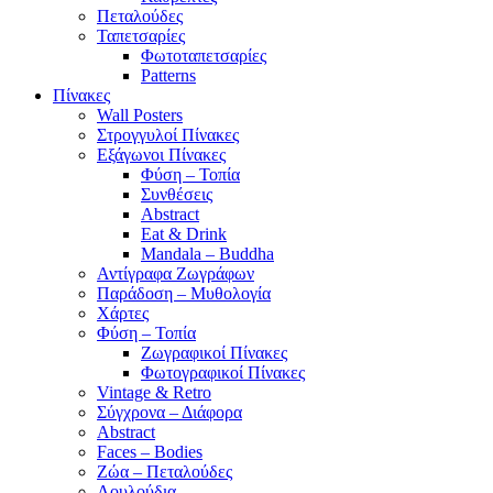
Πεταλούδες
Ταπετσαρίες
Φωτοταπετσαρίες
Patterns
Πίνακες
Wall Posters
Στρογγυλοί Πίνακες
Εξάγωνοι Πίνακες
Φύση – Τοπία
Συνθέσεις
Abstract
Eat & Drink
Mandala – Buddha
Αντίγραφα Ζωγράφων
Παράδοση – Μυθολογία
Χάρτες
Φύση – Τοπία
Ζωγραφικοί Πίνακες
Φωτογραφικοί Πίνακες
Vintage & Retro
Σύγχρονα – Διάφορα
Abstract
Faces – Bodies
Ζώα – Πεταλούδες
Λουλούδια