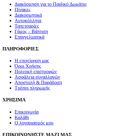
Διακόσμηση για το Παιδικό Δωμάτιο
Πίνακες
Διακοσμητικά
Αυτοκόλλητα
Ταπετσαρίες
Γάμος – Βάπτιση
Επαγγελματικά
ΠΛΗΡΟΦΟΡΙΕΣ
Η επιχείρηση μας
Όροι Χρήσης
Πολιτική επιστροφών
Ασφάλεια συναλλαγών
Αποστολή & Παράδοση
Τρόποι πληρωμής
ΧΡΗΣΙΜΑ
Επικοινωνία
Καλάθι
Ο λογαριασμός μου
ΕΠΙΚΟΙΝΩΝΗΣΤΕ ΜΑΖΙ ΜΑΣ