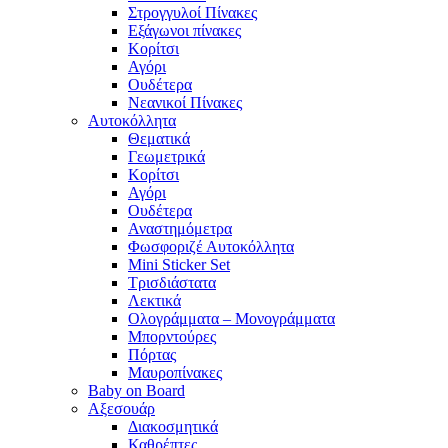
Στρογγυλοί Πίνακες
Εξάγωνοι πίνακες
Κορίτσι
Αγόρι
Ουδέτερα
Νεανικοί Πίνακες
Αυτοκόλλητα
Θεματικά
Γεωμετρικά
Κορίτσι
Αγόρι
Ουδέτερα
Αναστημόμετρα
Φωσφοριζέ Αυτοκόλλητα
Mini Sticker Set
Tρισδιάστατα
Λεκτικά
Ολογράμματα – Μονογράμματα
Μπορντούρες
Πόρτας
Μαυροπίνακες
Baby on Board
Αξεσουάρ
Διακοσμητικά
Καθρέπτες