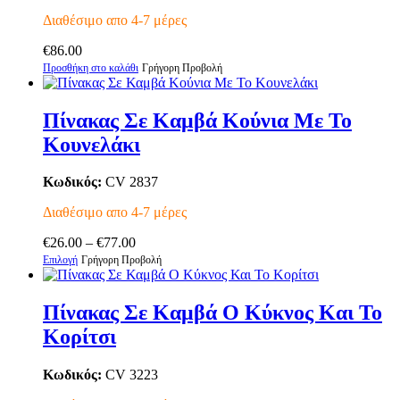
Διαθέσιμο απο 4-7 μέρες
€
86.00
Προσθήκη στο καλάθι
Γρήγορη Προβολή
Πίνακας Σε Καμβά Κούνια Με Το
Κουνελάκι
Κωδικός:
CV 2837
Διαθέσιμο απο 4-7 μέρες
Price
€
26.00
–
€
77.00
Αυτό
range:
Επιλογή
Γρήγορη Προβολή
το
€26.00
προϊόν
through
έχει
€77.00
Πίνακας Σε Καμβά Ο Κύκνος Και Το
πολλαπλές
Κορίτσι
παραλλαγές.
Οι
επιλογές
Κωδικός:
CV 3223
μπορούν