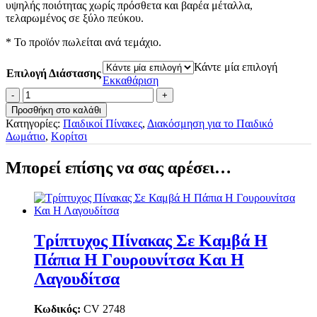
υψηλής ποιότητας χωρίς πρόσθετα και βαρέα μέταλλα,
τελαρωμένος σε ξύλο πεύκου.
* Το προϊόν πωλείται ανά τεμάχιο.
Κάντε μία επιλογή
Επιλογή Διάστασης
Εκκαθάριση
Πίνακας
Σε
Προσθήκη στο καλάθι
Καμβά
Κατηγορίες:
Παιδικοί Πίνακες
,
Διακόσμηση για το Παιδικό
The
Δωμάτιο
,
Κορίτσι
Duck
And
Μπορεί επίσης να σας αρέσει…
The
Girl
ποσότητα
Τρίπτυχος Πίνακας Σε Καμβά Η
Πάπια Η Γουρουνίτσα Και Η
Λαγουδίτσα
Κωδικός:
CV 2748