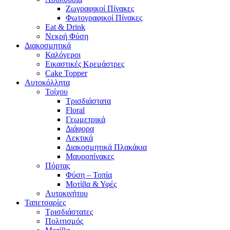
Ζωγραφικοί Πίνακες
Φωτογραφικοί Πίνακες
Eat & Drink
Νεκρή Φύση
Διακοσμητικά
Καλόγεροι
Εικαστικές Κρεμάστρες
Cake Topper
Αυτοκόλλητα
Τοίχου
Τρισδιάστατα
Floral
Γεωμετρικά
Διάφορα
Λεκτικά
Διακοσμητικά Πλακάκια
Μαυροπίνακες
Πόρτας
Φύση – Τοπία
Μοτίβα & Υφές
Αυτοκινήτου
Ταπετσαρίες
Τρισδιάστατες
Πολιτισμός