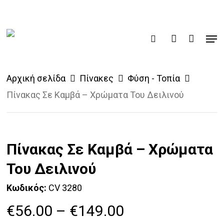
Skip
to
Men
main
Products
search
account
search
content
Αρχική σελίδα
Πίνακες
Φύση - Τοπία
Πίνακας Σε Καμβά – Χρώματα Του Δειλινού
Πίνακας Σε Καμβά – Χρώματα
Του Δειλινού
Κωδικός:
CV 3280
Price
€
56.00
–
€
149.00